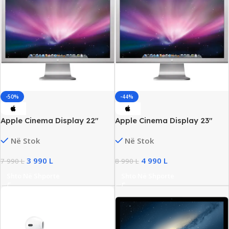
-50%
-44%
Apple Cinema Display 22″
Apple Cinema Display 23″
FHD Monitor, DVI/DP
FHD Monitor, DVI/DP
Në Stok
Në Stok
3 990
L
4 990
L
7 990
L
8 990
L
Shto Në Shporte
Shto Në Shporte