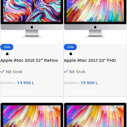
-56%
-54%
Apple iMac 2015 22” Retina
Apple iMac 2017 22″ FHD
4K AiO, Intel i5 Gen5, 8GB
Retina, Intel i5 Gen7, 8GB
Në Stok
Në Stok
RAM, 256GB SSD
RAM, 251GB SSD
14 900
L
19 900
L
33 900
L
42 900
L
Shto Në Shporte
Shto Në Shporte