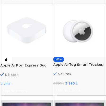
-43%
Apple AirTag Smart Tracker,
Apple AirPort Express Dual
Bluetooth & Apple Find My,
Band Wi-Fi, AirPlay
Në Stok
Në Stok
New
Streaming, New
3 990
L
6 990
L
2 200
L
Shto Në Shporte
Shto Në Shporte