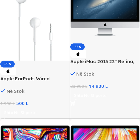
-38%
Apple iMac 2013 22″ Retina,
-75%
Core i5, 8GB RAM, 256GB SSD
Në Stok
Apple EarPods Wired
Headphones Plug 3.5mm ,
14 900
L
23 900
L
Në Stok
New
Shto Në Shporte
500
L
1 990
L
Shto Në Shporte