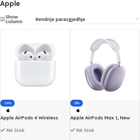
Apple
Show
column
-34%
-9%
Apple AirPods 4 Wireless
Apple AirPods Max 1, New
Earbuds, Adaptive/Spatial
Në Stok
Në Stok
Audio, New