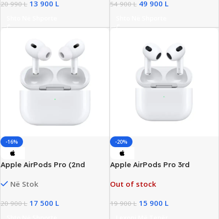
13 900
L
49 900
L
20 990
L
54 900
L
Shto Në Shporte
Shto Në Shporte
-16%
-20%
Apple AirPods Pro (2nd
Apple AirPods Pro 3rd
Generation) Wireless
Generation, New
Në Stok
Out of stock
Earbuds, New
17 500
L
15 900
L
20 900
L
19 900
L
Shto Në Shporte
Lexoni Më Tepër