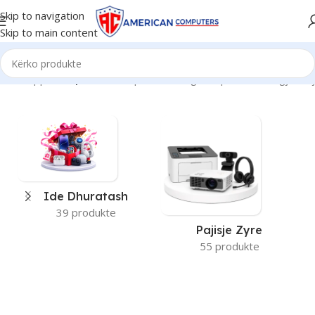
Skip to navigation
Skip to main content
Kreu
/
Apple
/
Faqe 2
Po shfaqen 13–24 nga 92 përfundime gjithsej
Ide Dhuratash
39 produkte
Pajisje Zyre
55 produkte