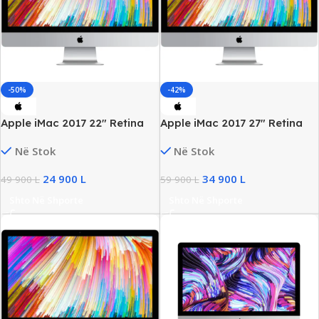
-50%
-42%
Apple iMac 2017 22″ Retina
Apple iMac 2017 27″ Retina
4K, Intel i5 Gen7, 8GB DDR4,
5K, Core i5, 16GB RAM, 1TB
Në Stok
Në Stok
251GB SSD, AMD Radeon
Fusion , Radeon R9 M380 2GB
555/2GB
24 900
L
34 900
L
49 900
L
59 900
L
Shto Në Shporte
Shto Në Shporte