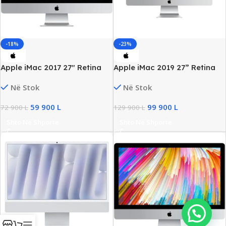
-18%
-23%
Apple iMac 2017 27″ Retina
Apple iMac 2019 27” Retina
5K, Core i7 Gen7, 32GB DDR4,
5K, Core i5, 32GB DDR4,
Në Stok
Në Stok
500GB SSD, Radeon Pro 575
500GB SSD, Radeon
4GB
570X/4GB
59 900
L
99 900
L
72 900
L
129 900
L
Shto Në Shporte
Shto Në Shporte