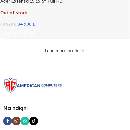
Acer Extensa 15 15.6” Full HD
Intel Core i7-1255U, 16GB
Out of stock
RAM, 512GB SSD NVMe
34 900
L
48 990
L
Lexoni Më Tepër
Load more products
Na ndiqni