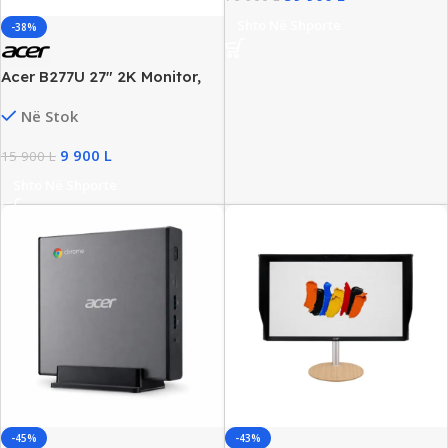
Shto Në Shporte
-38%
Acer B277U 27″ 2K Monitor,
75Hz, 4ms, HDMI/DP/USB
Në Stok
9 900
L
15 900
L
Shto Në Shporte
-45%
-43%