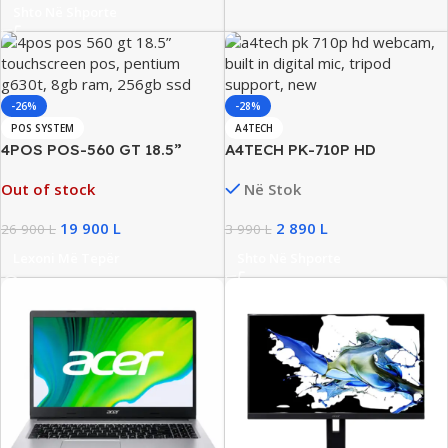
Shto Në Shporte
-26%
-28%
POS SYSTEM
A4TECH
4POS POS-560 GT 18.5”
A4TECH PK-710P HD
Touchscreen POS, Pentium
Webcam, Built-in Digital Mic,
Out of stock
Në Stok
G630T, 8GB RAM, 256GB SSD
Tripod Support, New
19 900
L
2 890
L
26 900
L
3 990
L
Lexoni Më Tepër
Shto Në Shporte