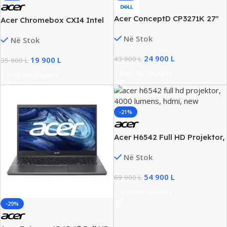
Acer ConceptD CP3271K 27″
Acer Chromebox CXI4 Intel
4K UHD Gaming Monitor,
Core i5-10210U 8GB RAM
Në Stok
Në Stok
1 ms, NVIDIA G‑SYNC
128GB SSD Windows 11 Pro
24 900
L
43 900
L
19 900
L
35 900
L
Shto Në Shporte
Shto Në Shporte
-21%
Acer H6542 Full HD Projektor,
4000 Lumens, HDMI, New
Në Stok
54 900
L
69 900
L
Shto Në Shporte
-29%