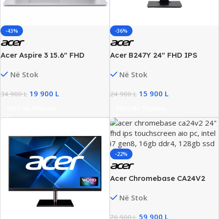
-43%
-36%
Acer Aspire 3 15.6″ FHD
Acer B247Y 24″ FHD IPS
Laptop, Ryzen 5 3500U, 8GB
Monitor Profesional, 60Hz,
Në Stok
Në Stok
RAM, 512GB SSD
4ms, HDMI/DP/VGA, New
19 900
L
15 900
L
34 900
L
24 900
L
Shto Në Shporte
Shto Në Shporte
-22%
Acer Chromebase CA24V2
24″ FHD IPS Touchscreen AiO
Në Stok
PC, Intel i7 Gen8, 16GB DDR4,
128GB SSD
59 900
L
76 900
L