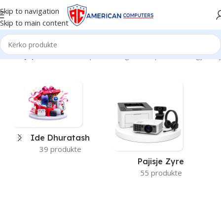
Skip to navigation
Skip to main content
Kreu
/
Dyqani
Po shfaqen 1–12 nga 1327 përfundime gjithsej
Ide Dhuratash
39 produkte
Pajisje Zyre
55 produkte