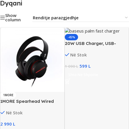
Dyqani
Show
column
-45%
20W USB Charger, USB-
C/USB-A, Fast Charging,
Në Stok
Portable, New
599
L
1 090
L
Shto Në Shporte
1MORE
1MORE Spearhead Wired
Over-Ear Gaming Headset,
Në Stok
New
2 990
L