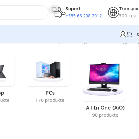
Suport
Transpor
300 Lek
+355 68 208 2012
Po shfaqen 13–18 nga 18 përfundime gjithsej
op
PCs
ukte
176 produkte
All In One (AiO)
90 produkte