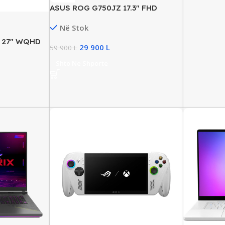
ASUS ROG G750JZ 17.3″ FHD
Gaming Laptop, Core i7 Gen4,
Në Stok
16GB RAM, 160GB SSD, 1.5TB HDD,
GTX 880M 4GB
V 27″ WQHD
29 900
L
59 900
L
Shto Në Shporte