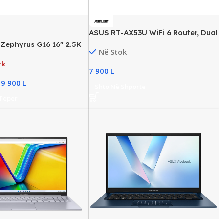
ASUS RT-AX53U WiFi 6 Router, Dual
Band, 1800 Mbps, New
Zephyrus G16 16″ 2.5K
Në Stok
top, Ultra 9 285H,
ck
, 2TB SSD NVMe,
7 900
L
X 5070Ti 12GB, New
29 900
L
Shto Në Shporte
 Tepër