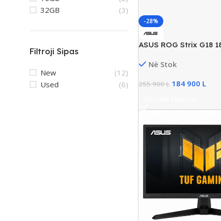
32GB
(3)
-28%
ASUS ROG Strix G18 1
Filtroji Sipas
Gaming Laptop, Ryzen
Në Stok
DDR5, 1TB SSD NVMe,
New
(12)
5050/8GB, New
184 900
L
Used
(6)
255 900
L
Shto Në Shporte