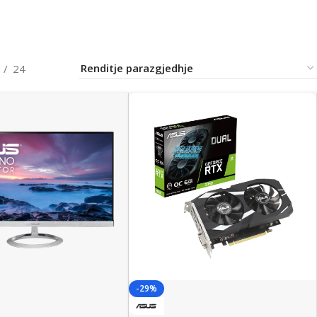
24
-29%