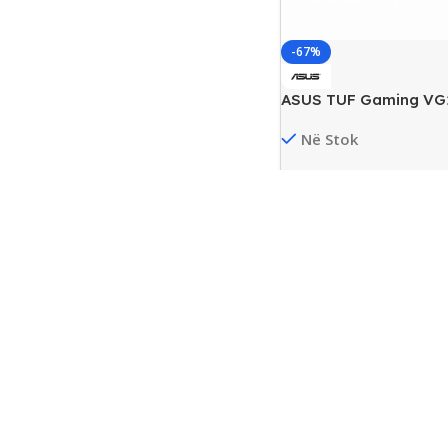
-67%
ASUS TUF Gaming VG
FHD Gaming Monitor, 
Në Stok
11 900
L
35 900
L
Shto Në Shporte