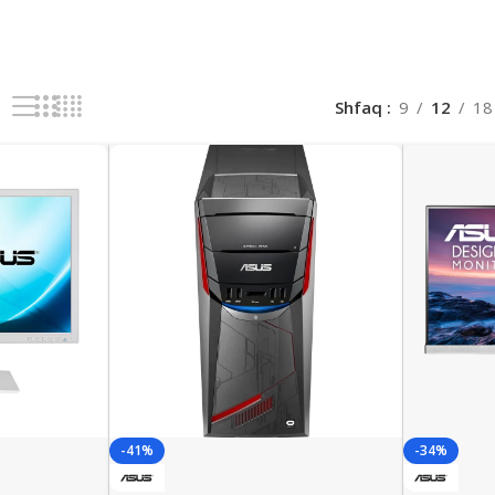
Shfaq
9
12
18
-41%
-34%