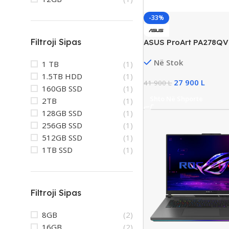
-33%
Filtroji Sipas
ASUS ProArt PA278Q
Monitor, 75Hz, New
Në Stok
1 TB
(1)
1.5TB HDD
(1)
27 900
L
41 900
L
160GB SSD
(1)
Shto Në Shporte
2TB
(1)
128GB SSD
(1)
256GB SSD
(1)
512GB SSD
(1)
1TB SSD
(1)
Filtroji Sipas
8GB
(2)
16GB
(2)