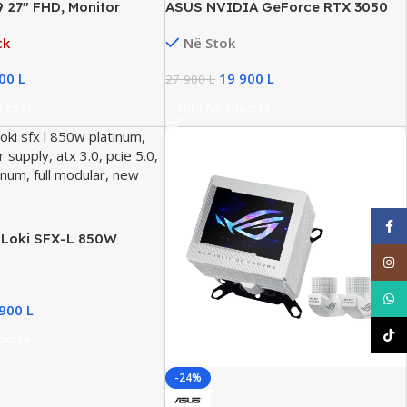
 27″ FHD, Monitor
ASUS NVIDIA GeForce RTX 3050
l ,60Hz, 5ms, HDMI +
6GB Graphics Card, New
ck
Në Stok
900
L
19 900
L
27 900
L
 Tepër
Shto Në Shporte
Face
Loki SFX-L 850W
ll Modular, ATX 3.1, PCIe
Inst
What
 900
L
TikT
porte
-24%