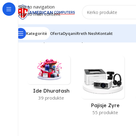
Skip to navigation
Skip to main content
Kategoritë
Oferta
Dyqani
Rreth Nesh
Kontakt
Kreu
/
Brand produkti
/
Asus
/
Faqe 2
Ide Dhuratash
39 produkte
Pajisje Zyre
55 produkte