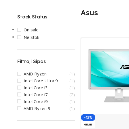
Asus
Stock Status
On sale
Në Stok
Filtroji Sipas
AMD Ryzen
(1)
Intel Core Ultra 9
(1)
Intel Core i3
(1)
Intel Core i7
(2)
Intel Core i9
(1)
AMD Ryzen 9
(1)
-43%