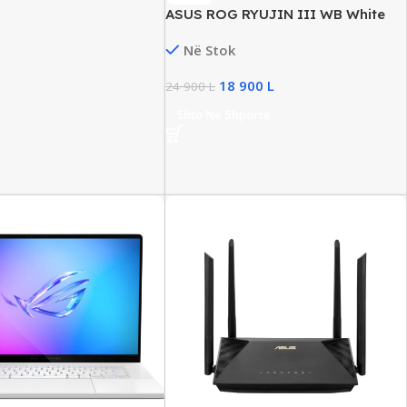
ASUS ROG RYUJIN III WB White
Edition CPU Water Block, New
Në Stok
18 900
L
24 900
L
Shto Në Shporte