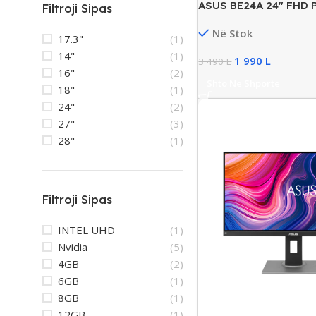
ASUS BE24A 24″ FHD P
Filtroji Sipas
Monitor, VGA/DVI/DP
Në Stok
17.3"
(1)
14"
(1)
1 990
L
3 490
L
16"
(2)
Shto Në Shporte
18"
(1)
24"
(2)
27"
(3)
28"
(1)
Filtroji Sipas
INTEL UHD
(1)
Nvidia
(5)
4GB
(2)
6GB
(1)
8GB
(1)
12GB
(1)