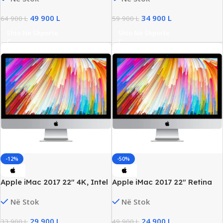
M395X
Pro 560/4GB
49 900
L
34 900
L
64 900
L
59 900
L
Shto Në Shporte
Shto Në Shporte
-12%
-50%
Apple iMac 2017 22″ 4K, Intel
Apple iMac 2017 22″ Retina
i5 Gen7, 8GB RAM, 256GB
4K, Intel i5 Gen7, 8GB DDR4,
Në Stok
Në Stok
SSD, AMD Radeon 555/2GB
251GB SSD, AMD Radeon
555/2GB
29 900
L
24 900
L
33 900
L
49 900
L