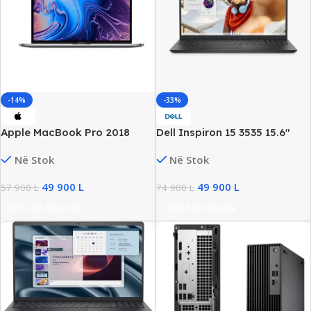
-14%
-33%
Apple MacBook Pro 2018
Dell Inspiron 15 3535 15.6″
15.4″ Retina, Intel i9, 32GB
FHD Business Laptop, AMD
Në Stok
Në Stok
DDR4, 250GB NVMe, Radeon
Ryzen 5, 16GB DDR4, 512GB
Pro 560X/4GB
SSD NVMe, Radeon HD
49 900
L
49 900
L
57 900
L
74 900
L
Graphics, New
Shto Në Shporte
Shto Në Shporte