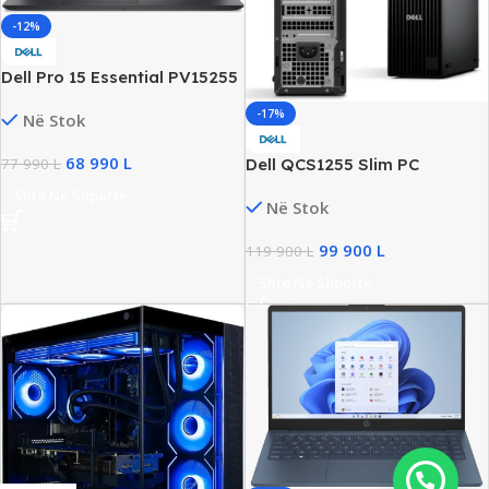
-12%
Dell Pro 15 Essential PV15255
15.6″ FHD Business Laptop,
-17%
Në Stok
AMD Ryzen 5, 16GB DDR5,
512GB SSD NVMe, Radeon
68 990
L
Dell QCS1255 Slim PC
77 990
L
610M Graphics, New
Desktop, AMD Ryzen 7 8700G,
Shto Në Shporte
Në Stok
16GB DDR5, 512GB SSD
NVMe, Radeon Graphics, New
99 900
L
119 900
L
Shto Në Shporte