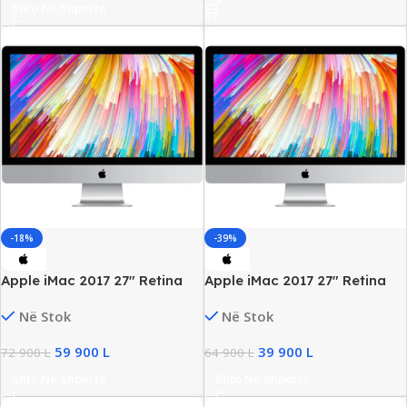
Shto Në Shporte
-18%
-39%
Apple iMac 2017 27″ Retina
Apple iMac 2017 27″ Retina
5K, Core i7 Gen7, 32GB DDR4,
5K, Intel i5, 24GB DDR4,
Në Stok
Në Stok
500GB SSD, Radeon Pro 575
500GB SSD, AMD Radeon 570
4GB
4GB
59 900
L
39 900
L
72 900
L
64 900
L
Shto Në Shporte
Shto Në Shporte