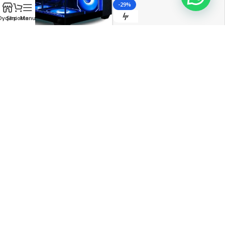
-29%
Dyqani
Shporta
Menu
HP 14-EM0002 14″ HD
-31%
Buisness Laptop, Athlon
Në Stok
Silver 7120U, 4GB DDR5,
PC
Gaming PC, Ryzen 9 9900X,
128GB SSD NVMe, AMD
24 900
L
34 900
L
32GB DDR5, 1TB SSD NVMe,
Radeon Graphics, New
Në Stok
RX 9070/16GB OC, New
Shto Në Shporte
164 900
L
239 900
L
Shto Në Shporte
-29%