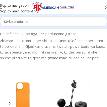
Skip to navigation
Skip to main content
Kreu
/
Aksesorë
/
Faqe 4
Po shfaqen 37–48 nga 175 përfundime gjithsej
Aksesorë elektronikë për shtëpi, makinë, telefon dhe përdorim
të përditshëm. Gjeni kamera, smartwatch, powerbank, karikues,
kufje, speaker, mikrofon, aksesore TV, kujdes personal dhe
shumë produkte të tjera me çmime konkurruese në Shqipëri.