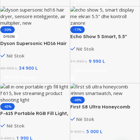
Shto Në Shporte
-30%
-17%
Echo Show 5 Smart, 5.5″
DYSON
Touchscreen & Voice Control,
Dyson Supersonic HD16 Hair
Në Stok
New
Dryer Profesional, +Heat
Në Stok
Control, New
9 990
L
11 990
L
34 900
L
49 900
L
Shto Në Shporte
Shto Në Shporte
-49%
First S8 Ultra Honeycomb
-43%
F-615 Portable RGB Fill Light,
49mm Smartwatch, New
Në Stok
17 RGB Modes
Në Stok
5 000
L
9 900
L
1 990
L
3 490
L