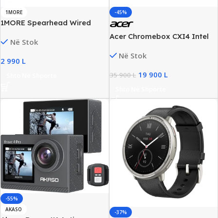
1MORE
-45%
1MORE Spearhead Wired
Over-Ear Gaming Headset,
Acer Chromebox CXI4 Intel
Në Stok
New
Core i5-10210U 8GB RAM
Në Stok
128GB SSD Windows 11 Pro
2 990
L
19 900
L
35 900
L
Shto Në Shporte
Shto Në Shporte
-55%
AKASO
-37%