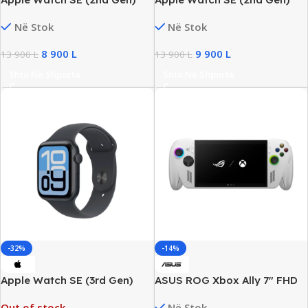
GPS + Cellular 40mm, New
GPS 40mm, Retina OLED,
Në Stok
Në Stok
New
8 900
L
9 900
L
13 900
L
13 900
L
Shto Në Shporte
Shto Në Shporte
-32%
-14%
Apple Watch SE (3rd Gen)
ASUS ROG Xbox Ally 7″ FHD
Smartwatch OLED, 44mm
Touch, AMD Ryzen Z2 A, 16GB
Out of stock
Në Stok