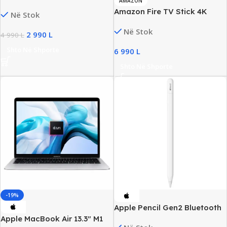
AMAZON
Tracker, 1.1” AMOLED, SpO₂,
Amazon Fire TV Stick 4K
Në Stok
15D Battery, New
Ultra HD, HDR10+ Dolby
Në Stok
Atmos, Alexa Voice Remote,
2 990
L
4 990
L
New
Shto Në Shporte
6 990
L
Shto Në Shporte
-19%
Apple Pencil Gen2 Bluetooth
for iPad Pro & iPad Air, New
Apple MacBook Air 13.3″ M1