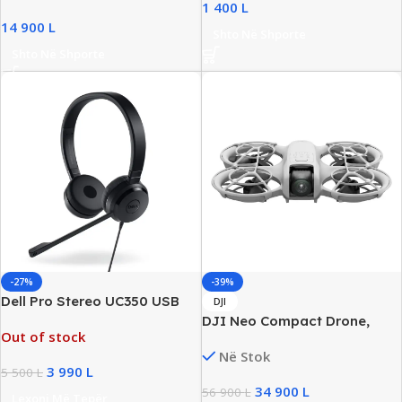
1 400
L
14 900
L
Shto Në Shporte
Shto Në Shporte
-27%
-39%
Dell Pro Stereo UC350 USB
DJI
On-Ear Professional
DJI Neo Compact Drone,
Out of stock
Headset, New
12MP, 4K 30fps Video, 22GB
Në Stok
Storage, New
3 990
L
5 500
L
34 900
L
56 900
L
Lexoni Më Tepër