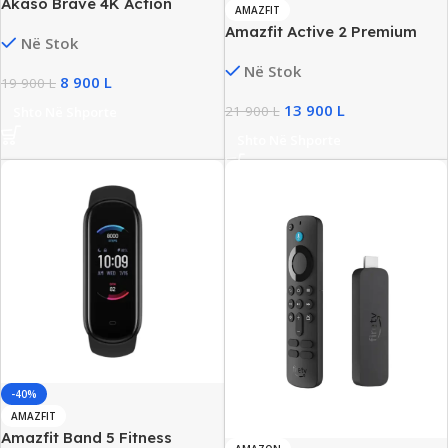
Akaso Brave 4K Action
AMAZFIT
Camera, Dual Screen 20MP,
Amazfit Active 2 Premium
Në Stok
New
1.32” AMOLED Smartwatch,
Në Stok
Sapphire Glass, 160+ Sport
8 900
L
19 900
L
Modes, 10D Battery, New
13 900
L
21 900
L
Shto Në Shporte
Shto Në Shporte
-40%
AMAZFIT
Amazfit Band 5 Fitness