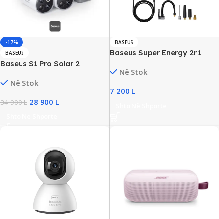
-17%
BASEUS
Baseus Super Energy 2n1
BASEUS
Jump Starter Air Compressor,
Baseus S1 Pro Solar 2
Në Stok
8000mAh, New
Wireless 3K Security Camera
Në Stok
Kit, Solar Panel & Night
7 200
L
Vision, New
28 900
L
34 900
L
Shto Në Shporte
Shto Në Shporte