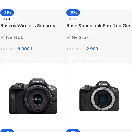
-34%
-35%
BASEUS
BOSE
Baseus Wireless Security
Bose SoundLink Flex 2nd Gen
Smart Indoor Wireless
Portable Bluetooth Speaker,
Në Stok
Në Stok
Camera, 270 Days Battery
New
Life, New
9 900
L
12 900
L
14 900
L
19 900
L
Shto Në Shporte
Shto Në Shporte