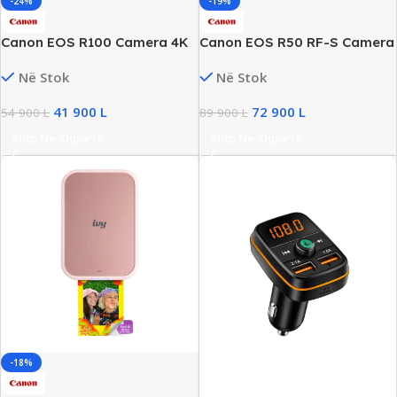
-24%
-19%
Canon EOS R100 Camera 4K
Canon EOS R50 RF-S Camera
UHD, New
4K UHD, New
Në Stok
Në Stok
41 900
L
72 900
L
54 900
L
89 900
L
Shto Në Shporte
Shto Në Shporte
-18%