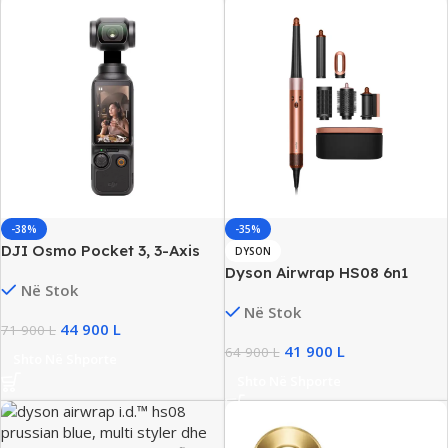
-38%
-35%
DJI Osmo Pocket 3, 3-Axis
DYSON
Gimbal Camera, New
Dyson Airwrap HS08 6n1
Në Stok
Professional Hair Styler &
Në Stok
Dryer Amber Silk Edition, New
44 900
L
71 900
L
41 900
L
64 900
L
Shto Në Shporte
Shto Në Shporte