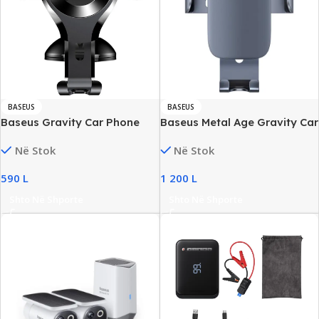
BASEUS
BASEUS
Baseus Gravity Car Phone
Baseus Metal Age Gravity Car
Holder 360° Dashboard
Mount 360°
Në Stok
Në Stok
Mount
590
L
1 200
L
Shto Në Shporte
Shto Në Shporte