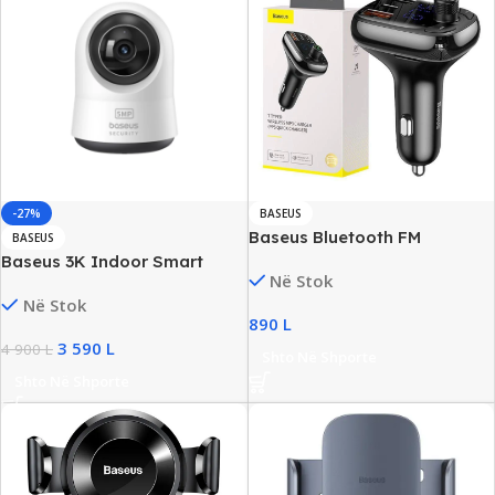
-27%
BASEUS
Baseus Bluetooth FM
BASEUS
Transmitter Dual USB Fast
Baseus 3K Indoor Smart
Në Stok
Charging
Security Camera, Wi-Fi, 360°
Në Stok
Rotation, New
890
L
3 590
L
4 900
L
Shto Në Shporte
Shto Në Shporte