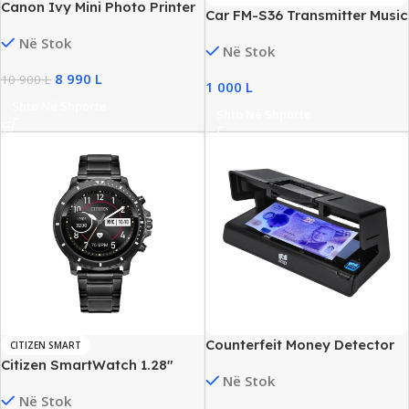
Canon Ivy Mini Photo Printer
Car FM-S36 Transmitter Music
2nd Generation, New
Player, Bluetooth 5.0, Dual
Në Stok
Në Stok
USB, Fast Charging
8 990
L
10 900
L
1 000
L
Shto Në Shporte
Shto Në Shporte
Counterfeit Money Detector
CITIZEN SMART
UV Light Watermark
Citizen SmartWatch 1.28″
Në Stok
Detection
AMOLED, Wear OS, New
Në Stok