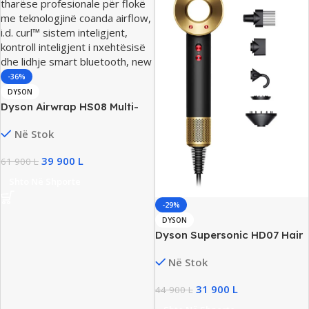
-36%
DYSON
Dyson Airwrap HS08 Multi-
Styler & Hair Dryer, Prussian
Në Stok
Blue, Curl System,
+Bluetooth, New
39 900
L
61 900
L
Shto Në Shporte
-29%
DYSON
Dyson Supersonic HD07 Hair
Dryer & Styling, Onyx
Në Stok
Black/Gold, Motor Digital V9,
Intelligent Heat Control, New
31 900
L
44 900
L