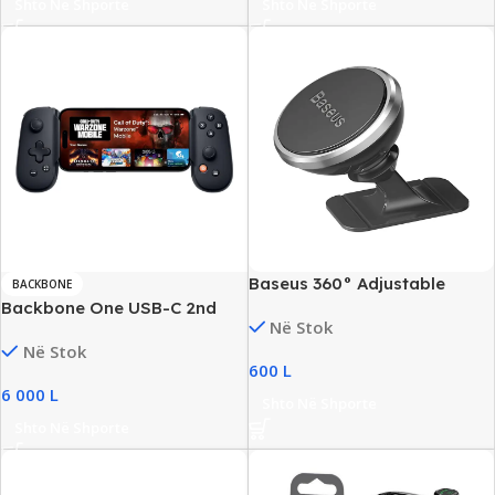
Shto Në Shporte
Shto Në Shporte
Baseus 360° Adjustable
BACKBONE
Magnetic Phone Mount
Backbone One USB-C 2nd
Në Stok
Gen Mobile Gaming
Në Stok
Controller, New
600
L
6 000
L
Shto Në Shporte
Shto Në Shporte