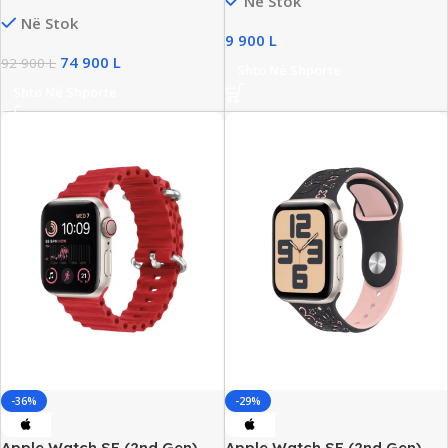
Në Stok
16GB Unified Memory 512GB
Në Stok
SSD Retina Display
9 900
L
74 900
L
92 900
L
Shto Në Shporte
Shto Në Shporte
-36%
-29%
Apple Watch SE (2nd Gen)
Apple Watch SE (2nd Gen)