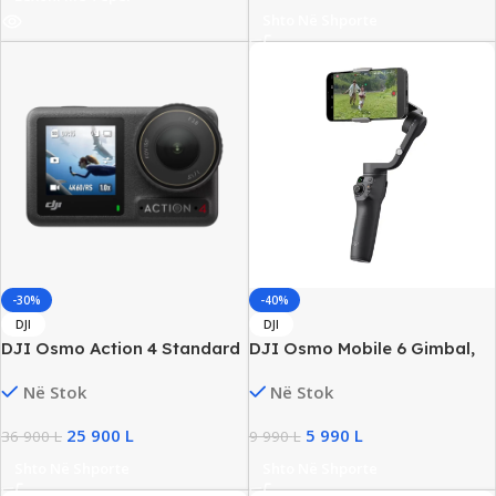
Shto Në Shporte
-30%
-40%
DJI
DJI
DJI Osmo Action 4 Standard
DJI Osmo Mobile 6 Gimbal,
Combo, Kamera 4K,
ActiveTrack 5.0, New
Në Stok
Në Stok
Waterproof 18m, New
25 900
L
5 990
L
36 900
L
9 990
L
Shto Në Shporte
Shto Në Shporte