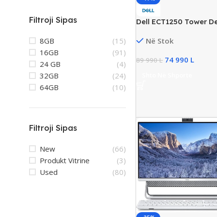
Filtroji Sipas
Dell ECT1250 Tower D
Intel i5 Gen14, 8GB D
8GB
(15)
Në Stok
SSD NVMe, Intel UHD 
16GB
(91)
74 990
L
89 990
L
24 GB
(4)
32GB
(24)
Shto Në Shporte
64GB
(10)
Filtroji Sipas
New
(66)
Produkt Vitrine
(3)
Used
(80)