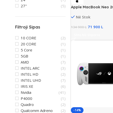
27"
(5)
Apple MacBook Neo 2
Liquid Retina Led, 8G
Në Stok
Storage, 5-Core GPU,
71 900
L
Filtroji Sipas
134 900
L
Shto Në Shporte
10 CORE
(2)
20 CORE
(1)
5 Core
(1)
5GB
(1)
AMD
(7)
INTEL ARC
(3)
INTEL HD
(2)
INTEL UHD
(7)
IRIS XE
(6)
Nvidia
(41)
P4000
(1)
Quadro
(2)
-14%
Qualcomm Adreno
(2)