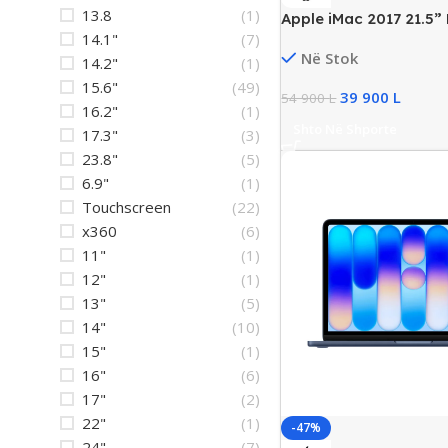
13.8
(1)
Apple iMac 2017 21.5” 
14.1"
(7)
Intel i5, 16GB RAM, 2
Në Stok
Radeon Pro 4GB
14.2"
(1)
15.6"
(49)
39 900
L
54 900
L
16.2"
(1)
Shto Në Shporte
17.3"
(3)
23.8"
(5)
6.9"
(1)
Touchscreen
(22)
x360
(6)
11"
(1)
12"
(1)
13"
(5)
14"
(10)
15"
(1)
16"
(6)
17"
(2)
22"
(1)
-47%
24"
(7)