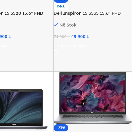
on 15 3520 15.6″ FHD
Dell Inspiron 15 3535 15.6″ FHD
ptop, Intel i5 Gen12,
Business Laptop, AMD Ryzen 5,
Në Stok
512GB SSD, Intel UHD
16GB DDR4, 512GB SSD NVMe,
New
Radeon HD Graphics, New
 900
L
49 900
L
74 900
L
porte
Shto Në Shporte
-23%