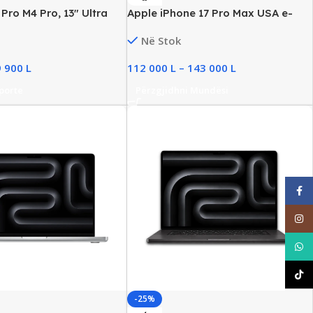
Pro M4 Pro, 13″ Ultra
Apple iPhone 17 Pro Max USA e-
GB RAM, 512GB Storage
SIM, New
Në Stok
9 900
L
112 000
L
–
143 000
L
porte
Përzgjidhni Mundësi
Face
Inst
What
TikT
-25%