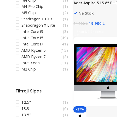
M4 Chip
(1)
Acer Aspire 3 15.6″ F
M4 Pro Chip
(1)
Ryzen 5 3500U, 8GB R
M5 Chip
(2)
Në Stok
SSD
Snadragon X Plus
(1)
19 900
L
34 900
L
Snapdragon X Elite
(1)
Intel Core i3
(3)
Shto Në Shporte
Intel Core i5
(49)
Intel Core i7
(41)
AMD Ryzen 5
(12)
AMD Ryzen 7
(5)
Intel Xeon
(11)
M2 Chip
(1)
Filtroji Sipas
12.5"
(1)
13.3
(6)
-27%
13.5"
(1)