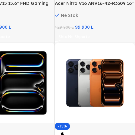
 V15 15.6″ FHD Gaming
Acer Nitro V16 ANV16-42-R3309 16″
tel i5 Gen13, 16GB DDR4,
FHD Gaming Laptop, AMD Ryzen 5,
Në Stok
 NVMe, NVIDIA RTX
16GB DDR5, 512GB SSD NVMe, RTX
 Win11 OEM, New
5050/8GB, Win11 OEM, New
 900
L
99 900
L
129 900
L
porte
Shto Në Shporte
-19%