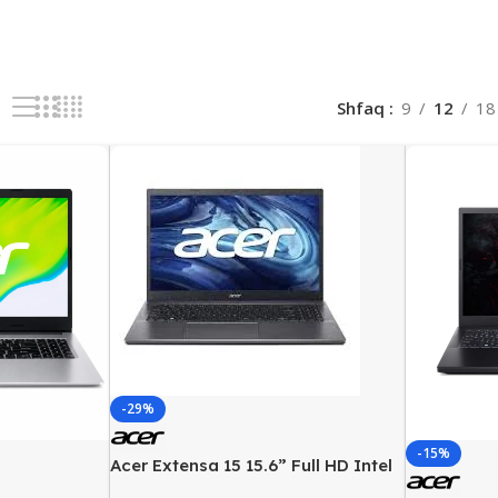
Shfaq
9
12
18
-29%
-15%
Acer Extensa 15 15.6” Full HD Intel
Core i7-1255U, 16GB RAM, 512GB