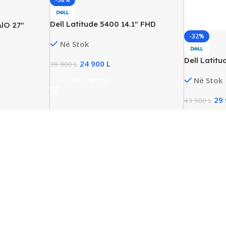
Dell Latitude 5400 14.1″ FHD
AlO 27″
Business Laptop, Intel i7 Gen8,
Gen11, 16GB
-32%
Në Stok
16GB RAM, 512GB SSD NVMe
 HDD, NVIDIA
Dell Latitu
24 900
L
39 900
L
Business La
Shto Në Shporte
Në Stok
32GB DDR4
NVIDIA M
29
43 900
L
Shto Në Sh