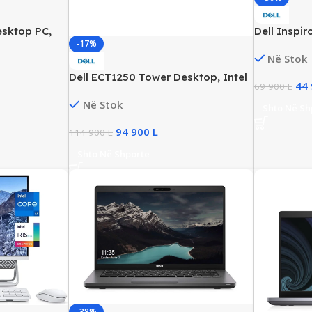
esktop PC,
Dell Inspir
-17%
DR5, 512GB
Business La
Në Stok
770, New
8GB DDR4, 
Graphics, 
Dell ECT1250 Tower Desktop, Intel
44
69 900
L
Ultra 5-225, 16GB DDR5, 512GB
Në Stok
SSD NVMe, Intel UHD, WIN11, New
Shto Në Sh
94 900
L
114 900
L
Shto Në Shporte
-38%