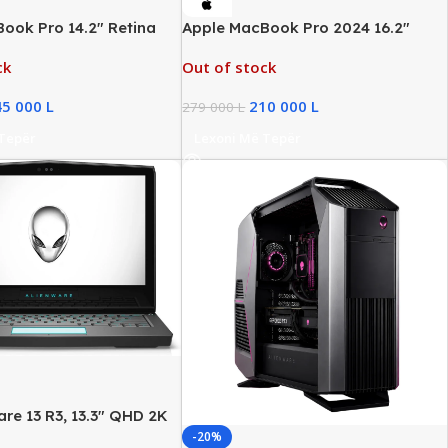
ook Pro 14.2″ Retina
Apple MacBook Pro 2024 16.2″
M5 Chip, 16GB RAM,
Liquid Retina, M4 Pro, 24GB RAM,
ck
Out of stock
, New
512GB SSD, New
45 000
L
210 000
L
279 000
L
 Tepër
Lexoni Më Tepër
are 13 R3, 13.3″ QHD 2K
ng Laptop, Intel i7
-20%