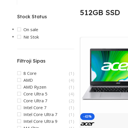
512GB SSD
Stock Status
On sale
Në Stok
Filtroji Sipas
8 Core
(1)
AMD
(4)
AMD Ryzen
(1)
Core Ultra 5
(4)
Core Ultra 7
(2)
Intel Core 7
(1)
Intel Core Ultra 7
(1)
-43%
Intel Core Ultra 9
(1)