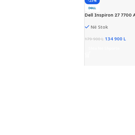
-25%
Dell Inspiron 27 7700 
Touchscreen, Intel i7 
Në Stok
RAM, 512GB SSD, 1TB
GeForce MX330 2GB
134 900
L
179 900
L
Shto Në Shporte
-25%