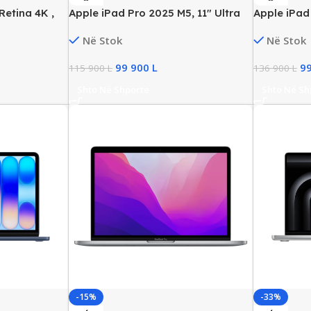
Retina 4K ,
Apple iPad Pro 2025 M5, 11″ Ultra
Apple iPad 
56GB SSD,
Retina XDR, 512GB Storage, Wi-
Retina, 16
Në Stok
Në Stok
Fi+Cellular, New
99 900
L
9
115 900
L
136 900
L
Shto Në Shporte
Shto Në Sh
-15%
-33%