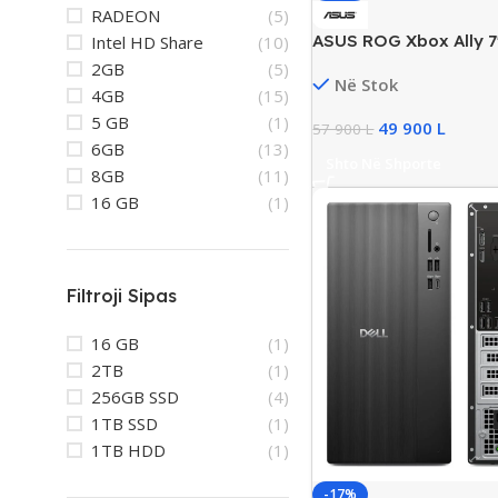
RADEON
(5)
ASUS ROG Xbox Ally 7
Intel HD Share
(10)
AMD Ryzen Z2 A, 16GB
2GB
(5)
Në Stok
SSD, New
4GB
(15)
5 GB
(1)
49 900
L
57 900
L
6GB
(13)
Shto Në Shporte
8GB
(11)
16 GB
(1)
Filtroji Sipas
16 GB
(1)
2TB
(1)
256GB SSD
(4)
1TB SSD
(1)
1TB HDD
(1)
-17%