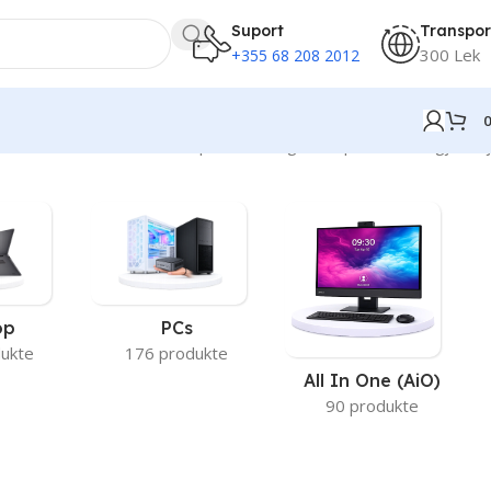
Suport
Transpor
300 Lek
+355 68 208 2012
Po shfaqen 25–36 nga 150 përfundime gjithsej
op
PCs
ukte
176 produkte
All In One (AiO)
90 produkte