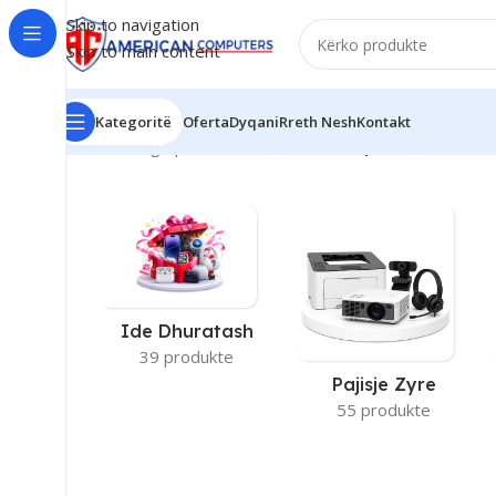
Skip to navigation
Skip to main content
Kategoritë
Oferta
Dyqani
Rreth Nesh
Kontakt
Kreu
/
Storage produkti
/
512GB SSD
/
Faqe 3
Ide Dhuratash
39 produkte
Pajisje Zyre
55 produkte