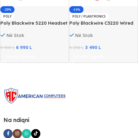
-29%
-34%
POLY
POLY / PLANTRONICS
Poly Blackwire 5220 Headset
Poly Blackwire C3220 Wired
On-Ear, USB-C/A, 20Hz-
Stereo Headset, USB, Noise
Në Stok
Në Stok
20kHz, New
Cancelling, New
6 990
L
3 490
L
9 900
L
5 290
L
Shto Në Shporte
Shto Në Shporte
Na ndiqni