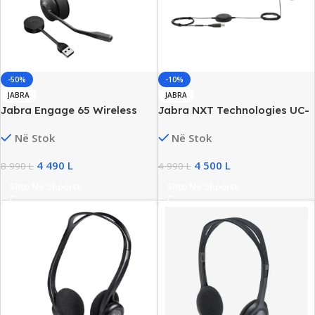
-50%
-10%
JABRA
JABRA
Jabra Engage 65 Wireless
Jabra NXT Technologies UC-
DECT Professional Headset,
2000 Stereo Headset, Noise
Në Stok
Në Stok
Noise Cancelling, New
Cancelling, Wired, New
4 490
L
4 500
L
8 990
L
4 990
L
Shto Në Shporte
Shto Në Shporte