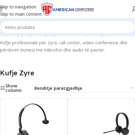
Skip to navigation
Skip to main content
Kreu
/
Pajisje Zyre
/
Kufje Zyre
Po shfaqen krejt 6 përfundimet
Kufje profesionale për zyra, call center, video conference dhe
përdorim biznesi me mikrofon dhe audio të pastër.
Kufje Zyre
Show
column