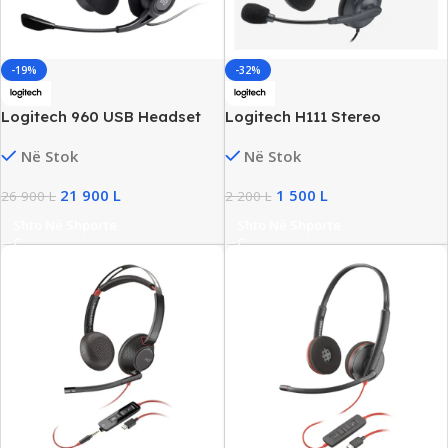
-19%
-32%
Logitech 960 USB Headset
Logitech H111 Stereo
Stereo Audio, Noise
Headset 3.5mm, Stereo
Në Stok
Në Stok
Cancelling Mic, USB-A, New
Sound +Microphone, New
21 900
L
1 500
L
26 900
L
2 200
L
Shto Në Shporte
Shto Në Shporte