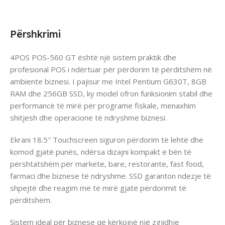
Përshkrimi
4POS POS-560 GT është një sistem praktik dhe
profesional POS i ndërtuar për përdorim të përditshëm në
ambiente biznesi. I pajisur me Intel Pentium G630T, 8GB
RAM dhe 256GB SSD, ky model ofron funksionim stabil dhe
performancë të mirë për programe fiskale, menaxhim
shitjesh dhe operacione të ndryshme biznesi.
Ekrani 18.5″ Touchscreen siguron përdorim të lehtë dhe
komod gjatë punës, ndërsa dizajni kompakt e bën të
përshtatshëm për markete, bare, restorante, fast food,
farmaci dhe biznese të ndryshme. SSD garanton ndezje të
shpejtë dhe reagim më të mirë gjatë përdorimit të
përditshëm.
Sistem ideal për biznese që kërkojnë një zgjidhje