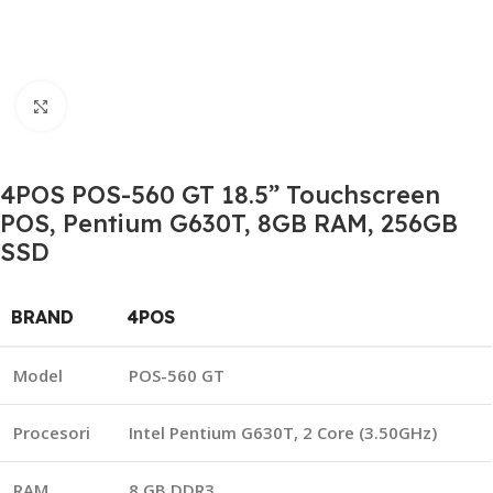
Click to enlarge
4POS POS-560 GT 18.5” Touchscreen
POS, Pentium G630T, 8GB RAM, 256GB
SSD
BRAND
4POS
Model
POS-560 GT
Procesori
Intel Pentium G630T, 2 Core (3.50GHz)
RAM
8 GB DDR3