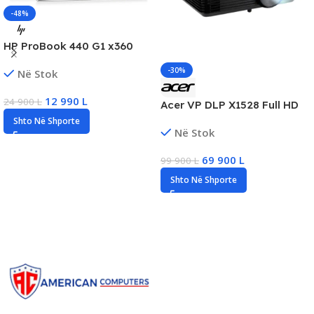
-48%
HP ProBook 440 G1 x360
14.1″ FHD Touch 2n1 Laptop,
-30%
Në Stok
Intel Pentium 4415U, 8GB
DDR4, 128GB SSD, HD
12 990
L
24 900
L
Acer VP DLP X1528 Full HD
Graphics 610
5200 ANSI Lumens
Shto Në Shporte
Në Stok
Projector, New
69 900
L
99 900
L
Shto Në Shporte