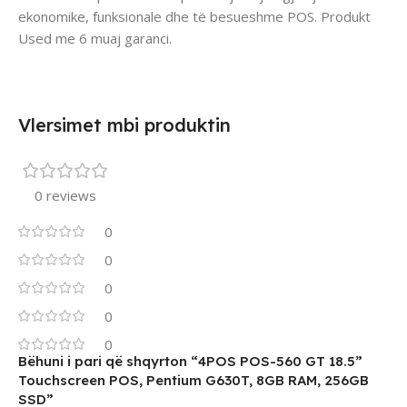
ekonomike, funksionale dhe të besueshme POS. Produkt
Used me 6 muaj garanci.
Vlersimet mbi produktin
0 reviews
0
0
0
0
0
Bëhuni i pari që shqyrton “4POS POS-560 GT 18.5”
Touchscreen POS, Pentium G630T, 8GB RAM, 256GB
SSD”