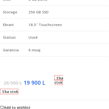
Storage
256 GB SSD
Ekrani
18.5″ Touchscreen
Statusi
Used
Garancia
6 muaj
S’ka
19 900
L
26 900
L
stok
S’ka stok
Add to wishlist