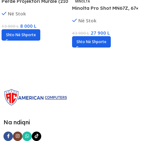
Perde Projektori Murale (210
MINOLTA
x 210cm), New
Minolta Pro Shot MN67Z, 67×
Në Stok
Optical Zoom, New
Në Stok
8 000
L
13 900
L
27 900
L
43 900
L
Shto Në Shporte
Shto Në Shporte
Na ndiqni