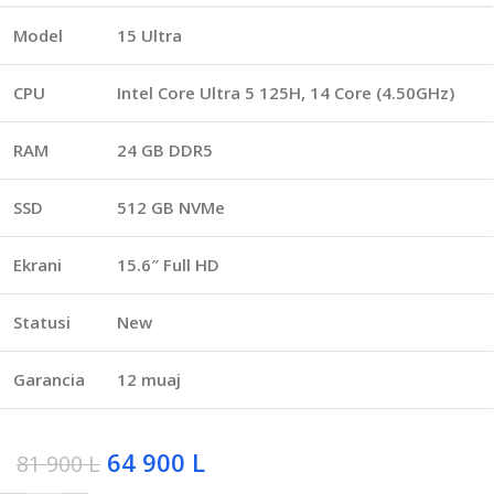
Model
15 Ultra
CPU
Intel Core Ultra 5 125H, 14 Core (4.50GHz)
RAM
24 GB DDR5
SSD
512 GB NVMe
Ekrani
15.6″ Full HD
Statusi
New
Garancia
12 muaj
64 900
L
81 900
L