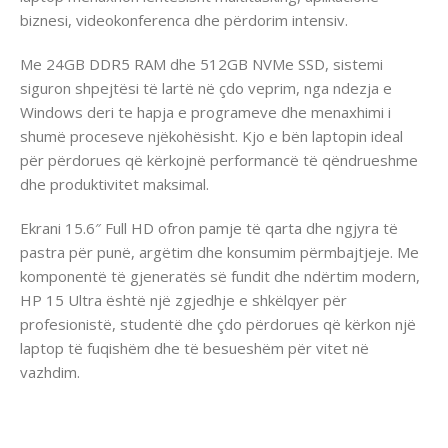
biznesi, videokonferenca dhe përdorim intensiv.
Me 24GB DDR5 RAM dhe 512GB NVMe SSD, sistemi
siguron shpejtësi të lartë në çdo veprim, nga ndezja e
Windows deri te hapja e programeve dhe menaxhimi i
shumë proceseve njëkohësisht. Kjo e bën laptopin ideal
për përdorues që kërkojnë performancë të qëndrueshme
dhe produktivitet maksimal.
Ekrani 15.6″ Full HD ofron pamje të qarta dhe ngjyra të
pastra për punë, argëtim dhe konsumim përmbajtjeje. Me
komponentë të gjeneratës së fundit dhe ndërtim modern,
HP 15 Ultra është një zgjedhje e shkëlqyer për
profesionistë, studentë dhe çdo përdorues që kërkon një
laptop të fuqishëm dhe të besueshëm për vitet në
vazhdim.