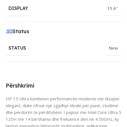
DISPLAY
15.6″
Status
STATUS
New
Përshkrimi
HP 15 Ultra kombinon performancën moderne me dizajnin
elegant, duke ofruar një zgjidhje ideale për punë, studime
dhe përdorim të përditshëm. I pajisur me Intel Core Ultra 5
125H me 14 bërthama dhe frekuencë deri në 4.50GHz, ky
laptop menaxhon lehtësisht multitasking, aplikacione