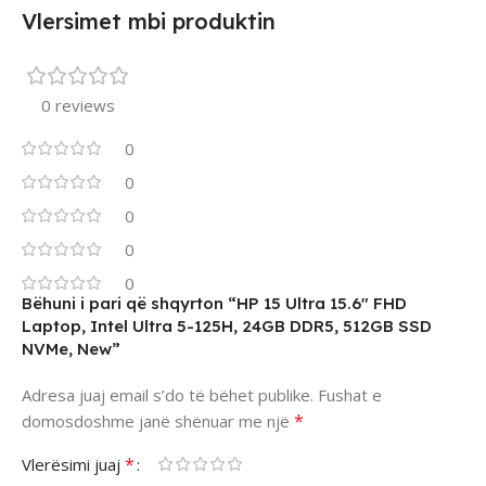
Vlersimet mbi produktin
0 reviews
0
0
0
0
0
Bëhuni i pari që shqyrton “HP 15 Ultra 15.6″ FHD
Laptop, Intel Ultra 5-125H, 24GB DDR5, 512GB SSD
NVMe, New”
Adresa juaj email s’do të bëhet publike.
Fushat e
*
domosdoshme janë shënuar me një
*
Vlerësimi juaj