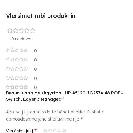
Vlersimet mbi produktin
0 reviews
0
0
0
0
0
Bëhuni i pari që shqyrton “HP A5120 JG237A 48 POE+
Switch, Layer 3 Managed”
Adresa juaj email s’do të bëhet publike.
Fushat e
*
domosdoshme janë shënuar me një
*
Vlerësimi juaj