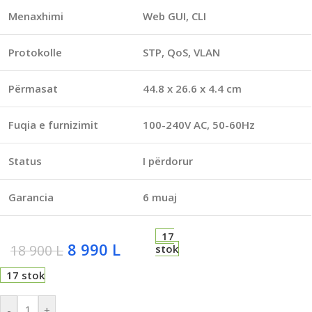
Menaxhimi
Web GUI, CLI
Protokolle
STP, QoS, VLAN
Përmasat
44.8 x 26.6 x 4.4 cm
Fuqia e furnizimit
100-240V AC, 50-60Hz
Status
I përdorur
Garancia
6 muaj
17
8 990
L
18 900
L
stok
17 stok
-
+