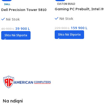
CUSTOM BUILD
Gaming PC Prebuilt, Intel i9
Dell Precision Tower 5810
Gen14, 32GB RAM DDR5, 1TB
PC, Xeon E5-1650 v4, 32GB
Në Stok
Në Stok
SSD NVMe, NVIDIA RTX
DDR4, 256GB SSD, Quadro
5060 8GB
M4000/8GB
159 900
L
229 900
L
39 900
L
46 900
L
Shto Në Shporte
Shto Në Shporte
Na ndiqni