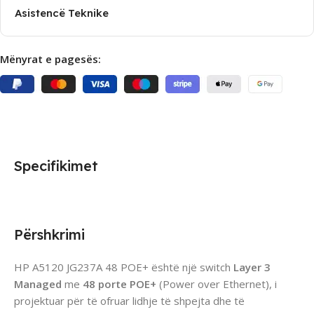
Asistencë Teknike
Mënyrat e pagesës:
Specifikimet
Përshkrimi
HP A5120 JG237A 48 POE+ është një switch
Layer 3
Managed
me
48 porte POE+
(Power over Ethernet), i
projektuar për të ofruar lidhje të shpejta dhe të