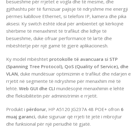
besueshme për rrjetet e vogla dhe të mesme, dhe
gjithashtu për të furnizuar pajisje të ndryshme me energji
përmes kabllove Ethernet, si telefoni IP, kamera dhe pika
aksesi. Ky switch është ideal për ambientet që kërkojnë
shërbime të menaxhimit të trafikut dhe lidhje të
besueshme, duke ofruar performancë të lartë dhe
mbështetje për një gamë të gjerë aplikacionesh.
Ky model mbështet
protokolle të avancuara si STP
(Spanning Tree Protocol), QoS (Quality of Service), dhe
VLAN
, duke mundësuar optimizimin e trafikut dhe ndarjen e
rrjetit në segmente të ndryshme për menaxhim më të
lehtë.
Web GUI dhe CLI
mundësojnë menaxhimin e lehtë
dhe fleksibilitetin për administrimin e rrjetit.
Produkt i
përdorur
, HP A5120 JG237A 48 POE+ ofron
6
muaj garanci
, duke siguruar që rrjeti të jetë i mbrojtur
dhe funksional për një periudhë të gjatë.