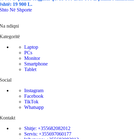
është: 19 900 L.
Shto Në Shporte
Na ndiqni
Kategoritë
Laptop
PCs
Monitor
Smartphone
Tablet
Social
Instagram
Facebook
TikTok
Whatsapp
Kontakt
Shitje: +355682082012
Servis: +355697060177