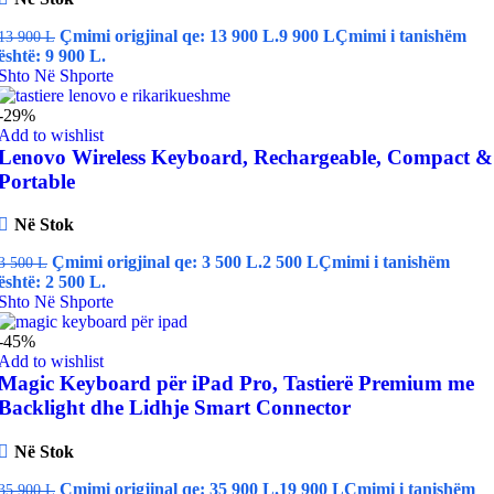
Çmimi origjinal qe: 13 900 L.
9 900
L
Çmimi i tanishëm
13 900
L
është: 9 900 L.
Shto Në Shporte
-29%
Add to wishlist
Lenovo Wireless Keyboard, Rechargeable, Compact &
Portable
Në Stok
Çmimi origjinal qe: 3 500 L.
2 500
L
Çmimi i tanishëm
3 500
L
është: 2 500 L.
Shto Në Shporte
-45%
Add to wishlist
Magic Keyboard për iPad Pro, Tastierë Premium me
Backlight dhe Lidhje Smart Connector
Në Stok
Çmimi origjinal qe: 35 900 L.
19 900
L
Çmimi i tanishëm
35 900
L