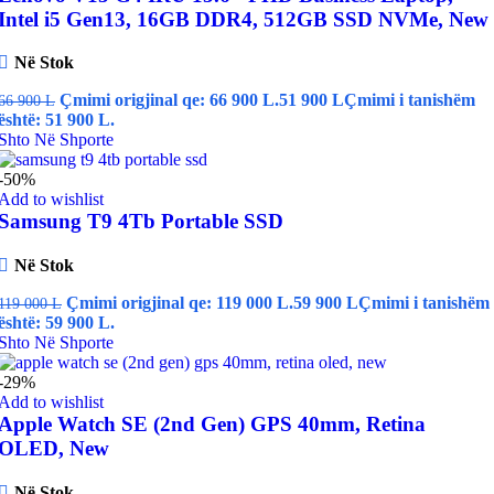
Intel i5 Gen13, 16GB DDR4, 512GB SSD NVMe, New
Në Stok
Çmimi origjinal qe: 66 900 L.
51 900
L
Çmimi i tanishëm
66 900
L
është: 51 900 L.
Shto Në Shporte
-50%
Add to wishlist
Samsung T9 4Tb Portable SSD
Në Stok
Çmimi origjinal qe: 119 000 L.
59 900
L
Çmimi i tanishëm
119 000
L
është: 59 900 L.
Shto Në Shporte
-29%
Add to wishlist
Apple Watch SE (2nd Gen) GPS 40mm, Retina
OLED, New
Në Stok