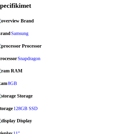
pecifikimet
Brand
rand
Samsung
Processor
rocessor
Snapdragon
RAM
Ram
8GB
Storage
torage
128GB SSD
Display
isplay
11″