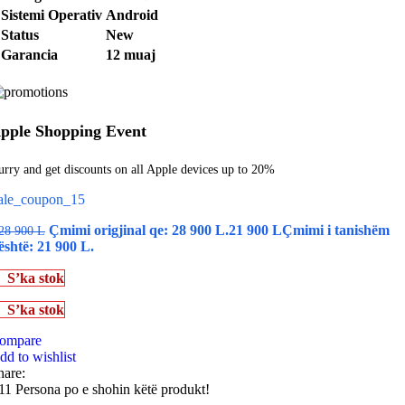
Sistemi Operativ
Android
Status
New
Garancia
12 muaj
pple Shopping Event
rry and get discounts on all Apple devices up to 20%
ale_coupon_15
Çmimi origjinal qe: 28 900 L.
21 900
L
Çmimi i tanishëm
28 900
L
është: 21 900 L.
S’ka stok
S’ka stok
ompare
dd to wishlist
hare:
11
Persona po e shohin këtë produkt!