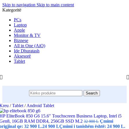
Skip to navigation
Skip to main content
Kategoritë
PCs
Laptop
Apple
Monitor & TV
Biznese
All in One (AiO)
Ide Dhuratash
Aksesorë
Tablet
Search
Kreu
/
Tablet
/
Android Tablet
HP EliteBook 850 G6 15.6" Touchscreen Business Laptop, Intel i5
Gen8, 16GB RAM DDR4, 256GB SSD M.2
Çmimi
32 900
L
origjinal qe: 32 900 L.
24 900
L
Çmimi i tanishëm është: 24 900 L.