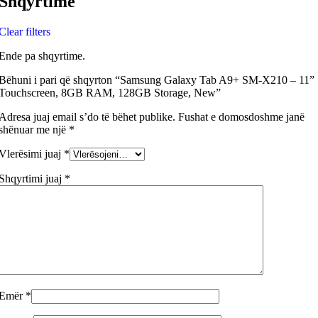
Shqyrtime
Clear filters
Ende pa shqyrtime.
Bëhuni i pari që shqyrton “Samsung Galaxy Tab A9+ SM-X210 – 11”
Touchscreen, 8GB RAM, 128GB Storage, New”
Adresa juaj email s’do të bëhet publike.
Fushat e domosdoshme janë
shënuar me një
*
Vlerësimi juaj
*
Shqyrtimi juaj
*
Emër
*