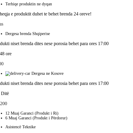
Terhiqe produktin ne dyqan
heqja e produktit duhet te behet brenda 24 oreve!
as
Dergesa brenda Shqiperise
dukti niset brenda dites nese porosia behet para ores 17:00
48 ore
00
Dergesa ne Kosove
dukti niset brenda dites nese porosia behet para ores 17:00
 Ditë
,200
12 Muaj Garanci (Produkt i Ri)
6 Muaj Garanci (Produkt i Përdorur)
Asistencë Teknike