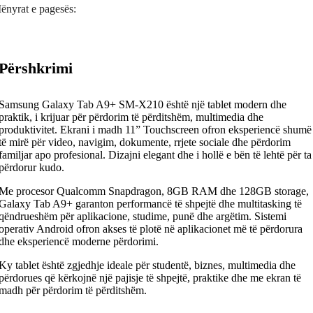
ënyrat e pagesës:
Përshkrimi
Samsung Galaxy Tab A9+ SM-X210 është një tablet modern dhe
praktik, i krijuar për përdorim të përditshëm, multimedia dhe
produktivitet. Ekrani i madh 11” Touchscreen ofron eksperiencë shumë
të mirë për video, navigim, dokumente, rrjete sociale dhe përdorim
familjar apo profesional. Dizajni elegant dhe i hollë e bën të lehtë për ta
përdorur kudo.
Me procesor Qualcomm Snapdragon, 8GB RAM dhe 128GB storage,
Galaxy Tab A9+ garanton performancë të shpejtë dhe multitasking të
qëndrueshëm për aplikacione, studime, punë dhe argëtim. Sistemi
operativ Android ofron akses të plotë në aplikacionet më të përdorura
dhe eksperiencë moderne përdorimi.
Ky tablet është zgjedhje ideale për studentë, biznes, multimedia dhe
përdorues që kërkojnë një pajisje të shpejtë, praktike dhe me ekran të
madh për përdorim të përditshëm.