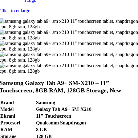
Click to enlarge
Samsung Galaxy Tab A9+ SM-X210 – 11”
Touchscreen, 8GB RAM, 128GB Storage, New
Brand
Samsung
Model
Galaxy Tab A9+ SM-X210
Ekrani
11″ Touchscreen
Procesori
Qualcomm Snapdragon
RAM
8 GB
Storage
128 GB