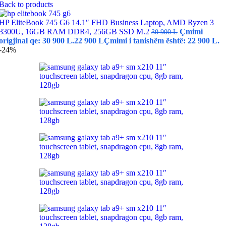
Back to products
HP EliteBook 745 G6 14.1″ FHD Business Laptop, AMD Ryzen 3
3300U, 16GB RAM DDR4, 256GB SSD M.2
Çmimi
30 900
L
origjinal qe: 30 900 L.
22 900
L
Çmimi i tanishëm është: 22 900 L.
-24%