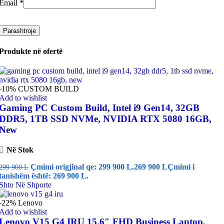
Email
*
Produkte në ofertë
-10%
CUSTOM BUILD
Add to wishlist
Gaming PC Custom Build, Intel i9 Gen14, 32GB
DDR5, 1TB SSD NVMe, NVIDIA RTX 5080 16GB,
New
Në Stok
Çmimi origjinal qe: 299 900 L.
269 900
L
Çmimi i
299 900
L
tanishëm është: 269 900 L.
Shto Në Shporte
-22%
Lenovo
Add to wishlist
Lenovo V15 G4 IRU 15.6″ FHD Business Laptop,