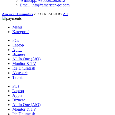
Whatsapp: +355682082012
Email: info@american-pc.com
American Computers
2023 CREATED BY
AC
.
Menu
Kategoritë
PCs
Laptop
Apple
Biznese
All In One (AiO)
Monitor & TV
Ide Dhuratash
Aksesorë
Tablet
PCs
Laptop
Apple
Biznese
All In One (AiO)
Monitor & TV
Ide Dhuratash