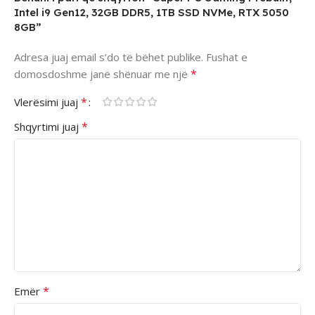
Intel i9 Gen12, 32GB DDR5, 1TB SSD NVMe, RTX 5050
8GB”
Adresa juaj email s’do të bëhet publike.
Fushat e
*
domosdoshme janë shënuar me një
*
Vlerësimi juaj
*
Shqyrtimi juaj
*
Emër