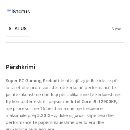
Status
STATUS
New
Përshkrimi
Super PC Gaming Prebuilt
është një zgjedhje ideale për
lojtarët dhe profesionistët që kërkojnë performancë të
jashtëzakonshme dhe fuqi për aplikacione të kërkueshme.
Ky kompjuter është i pajisur me
Intel Core i9-12900KF
,
një procesor me 16 bërthama dhe një frekuencë
maksimale prej
5.20 GHz
, duke siguruar shpejtësi dhe
performancë të papërshkrueshme për lojëra dhe
aplikacione të avancuara.