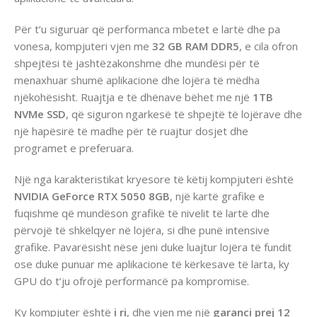
Për t’u siguruar që performanca mbetet e lartë dhe pa
vonesa, kompjuteri vjen me
32 GB RAM DDR5
, e cila ofron
shpejtësi të jashtëzakonshme dhe mundësi për të
menaxhuar shumë aplikacione dhe lojëra të mëdha
njëkohësisht. Ruajtja e të dhënave bëhet me një
1TB
NVMe SSD
, që siguron ngarkesë të shpejtë të lojërave dhe
një hapësirë të madhe për të ruajtur dosjet dhe
programet e preferuara.
Një nga karakteristikat kryesore të këtij kompjuteri është
NVIDIA GeForce RTX 5050 8GB
, një kartë grafike e
fuqishme që mundëson grafikë të nivelit të lartë dhe
përvojë të shkëlqyer në lojëra, si dhe punë intensive
grafike. Pavarësisht nëse jeni duke luajtur lojëra të fundit
ose duke punuar me aplikacione të kërkesave të larta, ky
GPU do t’ju ofrojë performancë pa kompromise.
Ky kompjuter është
i ri
, dhe vjen me një
garanci prej 12