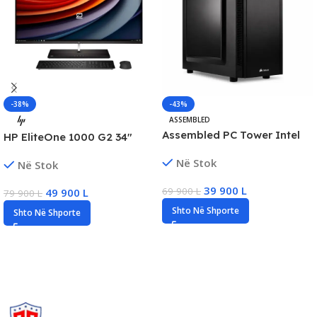
-38%
-43%
ASSEMBLED
Assembled PC Tower Intel
HP EliteOne 1000 G2 34″
Core i5-9600K 32GB DDR4
Curved AiO, Intel i7 Gen8,
Në Stok
Në Stok
500GB SSD + 1TB HDD GTX
16GB DDR4, 256GB SSD
1660 6GB
39 900
L
69 900
L
49 900
L
79 900
L
Shto Në Shporte
Shto Në Shporte