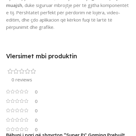
muajsh
, duke siguruar mbrojtje për të gjitha komponentët
e tij. Përshtatet perfekt për përdorim në lojëra, video-
editim, dhe çdo aplikacion që kërkon fuqi të lartë të
përpunimit dhe grafike.
Vlersimet mbi produktin
0 reviews
0
0
0
0
0
Bëhuni i pari që shqyrton “Super PC Gaming Prebuilt,