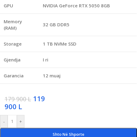
GPU
NVIDIA GeForce RTX 5050 8GB
Memory
32 GB DDR5
(RAM)
Storage
1 TB NVMe SSD
Gjendja
I ri
Garancia
12 muaj
119
179 900
L
900
L
-
+
Shto Në Shporte