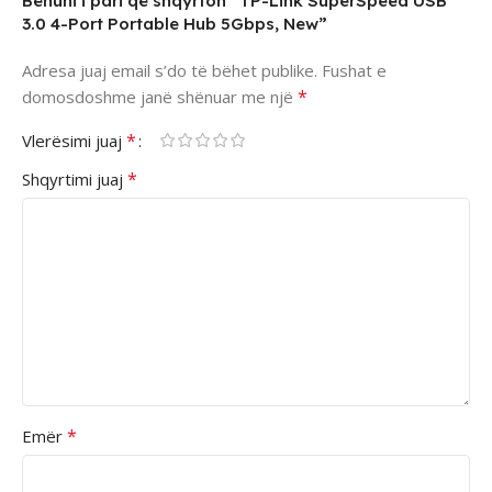
Bëhuni i pari që shqyrton “TP-Link SuperSpeed USB
3.0 4-Port Portable Hub 5Gbps, New”
Adresa juaj email s’do të bëhet publike.
Fushat e
*
domosdoshme janë shënuar me një
*
Vlerësimi juaj
*
Shqyrtimi juaj
*
Emër