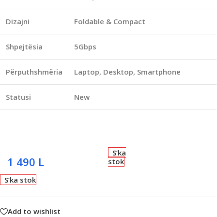
Dizajni
Foldable & Compact
Shpejtësia
5Gbps
Përputhshmëria
Laptop, Desktop, Smartphone
Statusi
New
S’ka
1 490
L
stok
S’ka stok
Add to wishlist