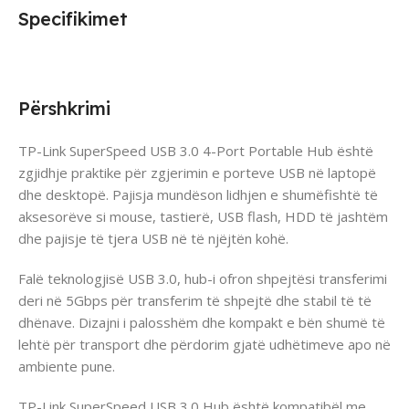
Specifikimet
Përshkrimi
TP-Link SuperSpeed USB 3.0 4-Port Portable Hub është
zgjidhje praktike për zgjerimin e porteve USB në laptopë
dhe desktopë. Pajisja mundëson lidhjen e shumëfishtë të
aksesorëve si mouse, tastierë, USB flash, HDD të jashtëm
dhe pajisje të tjera USB në të njëjtën kohë.
Falë teknologjisë USB 3.0, hub-i ofron shpejtësi transferimi
deri në 5Gbps për transferim të shpejtë dhe stabil të të
dhënave. Dizajni i palosshëm dhe kompakt e bën shumë të
lehtë për transport dhe përdorim gjatë udhëtimeve apo në
ambiente pune.
TP-Link SuperSpeed USB 3.0 Hub është kompatibël me