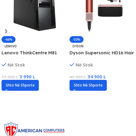
-66%
-30%
LENOVO
DYSON
Lenovo ThinkCentre M81
Dyson Supersonic HD16 Hair
SFF, Pentium G850, 8GB
Dryer Profesional, +Heat
Në Stok
Në Stok
RAM, 128GB SSD
Control, New
3 990
L
34 900
L
11 900
L
49 900
L
Shto Në Shporte
Shto Në Shporte