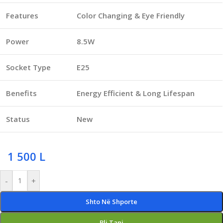
Features
Color Changing & Eye Friendly
Power
8.5W
Socket Type
E25
Benefits
Energy Efficient & Long Lifespan
Status
New
1 500
L
-
+
Shto Në Shporte
Bli Tani