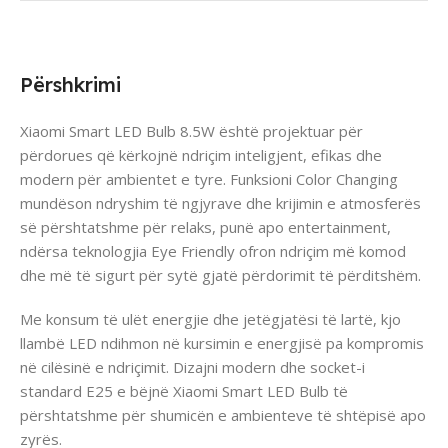
Përshkrimi
Xiaomi Smart LED Bulb 8.5W është projektuar për
përdorues që kërkojnë ndriçim inteligjent, efikas dhe
modern për ambientet e tyre. Funksioni Color Changing
mundëson ndryshim të ngjyrave dhe krijimin e atmosferës
së përshtatshme për relaks, punë apo entertainment,
ndërsa teknologjia Eye Friendly ofron ndriçim më komod
dhe më të sigurt për sytë gjatë përdorimit të përditshëm.
Me konsum të ulët energjie dhe jetëgjatësi të lartë, kjo
llambë LED ndihmon në kursimin e energjisë pa kompromis
në cilësinë e ndriçimit. Dizajni modern dhe socket-i
standard E25 e bëjnë Xiaomi Smart LED Bulb të
përshtatshme për shumicën e ambienteve të shtëpisë apo
zyrës.