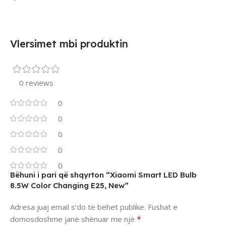
Vlersimet mbi produktin
0 reviews
0
0
0
0
0
Bëhuni i pari që shqyrton “Xiaomi Smart LED Bulb
8.5W Color Changing E25, New”
Adresa juaj email s’do të bëhet publike.
Fushat e
*
domosdoshme janë shënuar me një