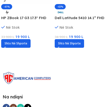
-41%
-43%
HP ZBook 17 G3 17.3″ FHD
Dell Latitude 5410 14.1” FHD
Workstation Laptop, Intel i5
Business Laptop, Intel i5
Në Stok
Në Stok
6th Gen, 16GB RAM, 256GB
Gen10, 16GB DDR4, 256GB
SSD, Quadro M3000M
SSD NVMe
19 900
L
19 900
L
33 900
L
34 900
L
Shto Në Shporte
Shto Në Shporte
Na ndiqni