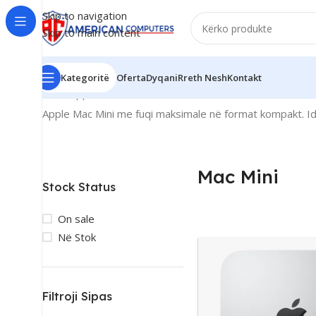
Skip to navigation
Skip to main content
Kategoritë
Oferta
Dyqani
Rreth Nesh
Kontakt
Kreu
/
Apple
/
Mac Mini
Apple Mac Mini me fuqi maksimale në format kompakt. Ide
Mac Mini
Stock Status
On sale
Në Stok
Filtroji Sipas