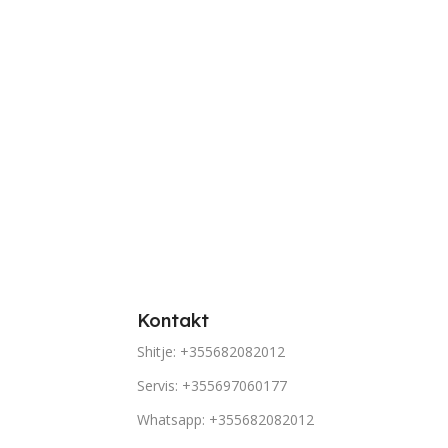
Kontakt
Shitje: +355682082012
Servis: +355697060177
Whatsapp: +355682082012