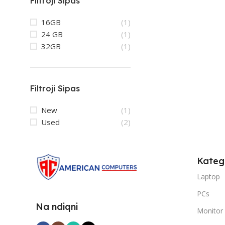
Filtroji Sipas
16GB
(1)
24 GB
(1)
32GB
(1)
Filtroji Sipas
New
(1)
Used
(2)
Kateg
Laptop
PCs
Na ndiqni
Monitor