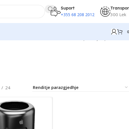
Suport
Transpor
300 Lek
+355 68 208 2012
Po shfaqen krejt 3 përfundimet
24