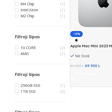
M4 Chip
(1)
Intel Xeon
(1)
M2 Chip
(1)
-18%
Filtroji Sipas
Apple Mac Mini 2023 
10 CORE
(2)
1TB SSD, 10 Core GPU
AMD
(1)
Në Stok
69 900
L
84 900
L
Shto Në Shporte
Filtroji Sipas
256GB SSD
(1)
1TB SSD
(2)