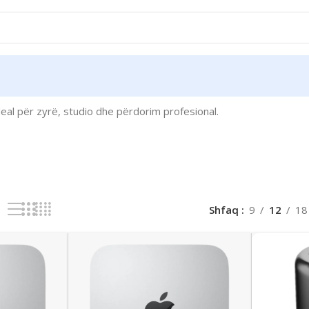
al për zyrë, studio dhe përdorim profesional.
Shfaq
9
12
18