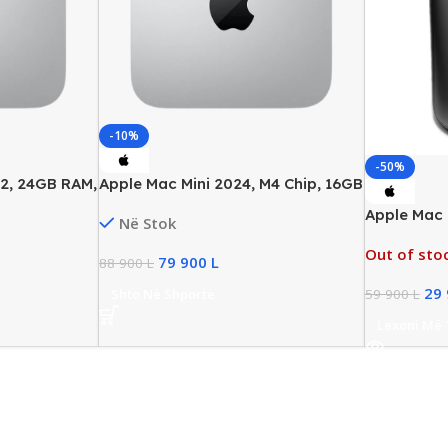
-10%
-50%
M2, 24GB RAM,
Apple Mac Mini 2024, M4 Chip, 16GB
RAM, 256GB SSD NVMe, 10-Core
Apple Mac 
Në Stok
GPU, New
1650, 32GB
Out of sto
FirePro D
79 900
L
88 900
L
29
Shto Në Shporte
59 900
L
Lexoni Më