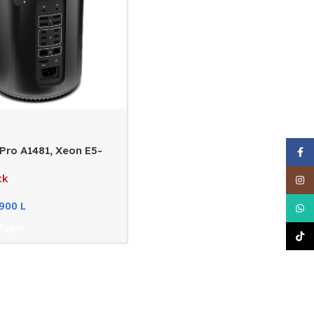
Pro A1481, Xeon E5-
Face
 RAM, 1TB SSD, AMD
ck
500/3GB
Inst
 900
L
What
 Tepër
TikT