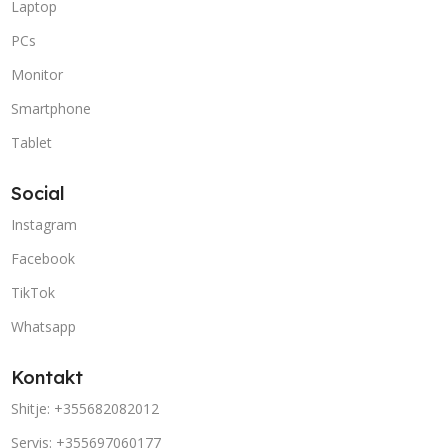
Laptop
PCs
Monitor
Smartphone
Tablet
Social
Instagram
Facebook
TikTok
Whatsapp
Kontakt
Shitje: +355682082012
Servis: +355697060177