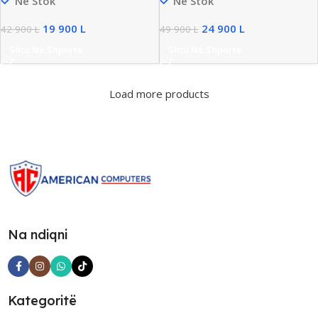
Në Stok
Në Stok
RAM, 251GB SSD
251GB SSD, AMD Radeon
555/2GB
19 900
L
24 900
L
42 900
L
49 900
L
Shto Në Shporte
Shto Në Shporte
Load more products
Na ndiqni
Kategoritë