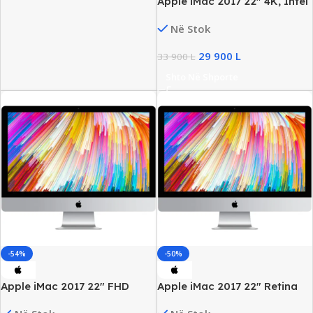
Apple iMac 2017 22″ 4K, Intel
i5 Gen7, 8GB RAM, 256GB
Në Stok
SSD, AMD Radeon 555/2GB
29 900
L
33 900
L
Shto Në Shporte
-54%
-50%
Apple iMac 2017 22″ FHD
Apple iMac 2017 22″ Retina
Retina, Intel i5 Gen7, 8GB
4K, Intel i5 Gen7, 8GB DDR4,