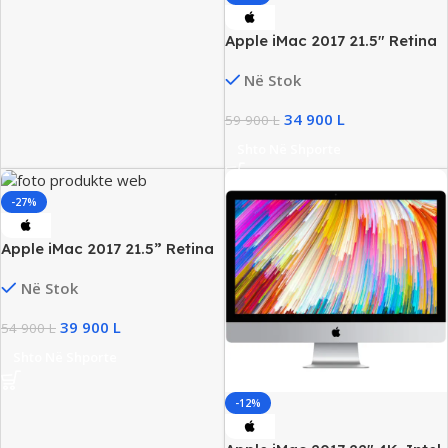
Apple iMac 2017 21.5″ Retina
4K, Intel i7 Gen7, 16GB RAM
Në Stok
DDR4, 256GB SSD, Radeon
Pro 560/4GB
34 900
L
59 900
L
Shto Në Shporte
-27%
Apple iMac 2017 21.5” Retina
4K , Intel i5, 16GB RAM,
Në Stok
256GB SSD, Radeon Pro 4GB
39 900
L
54 900
L
Shto Në Shporte
-12%