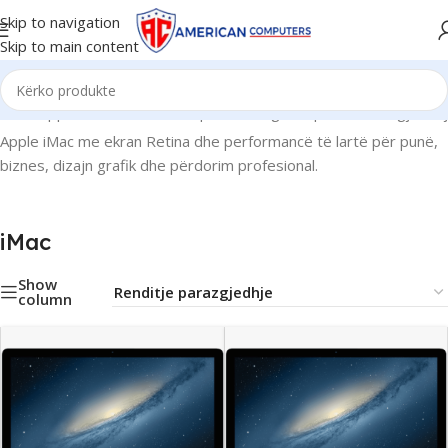
Skip to navigation
Skip to main content
Kreu
/
Apple
/
iMac
Po shfaqen 1–12 nga 22 përfundime gjithsej
Apple iMac me ekran Retina dhe performancë të lartë për punë,
biznes, dizajn grafik dhe përdorim profesional.
iMac
Show
column