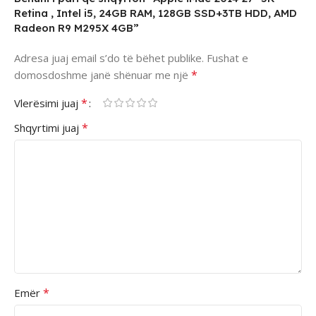
Retina , Intel i5, 24GB RAM, 128GB SSD+3TB HDD, AMD
Radeon R9 M295X 4GB”
Adresa juaj email s’do të bëhet publike.
Fushat e
*
domosdoshme janë shënuar me një
*
Vlerësimi juaj
*
Shqyrtimi juaj
*
Emër