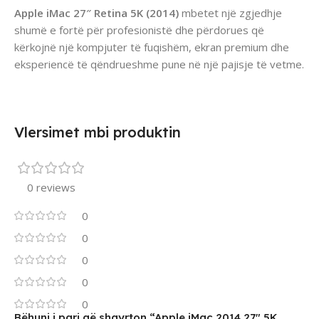
Apple iMac 27″ Retina 5K (2014)
mbetet një zgjedhje
shumë e fortë për profesionistë dhe përdorues që
kërkojnë një kompjuter të fuqishëm, ekran premium dhe
eksperiencë të qëndrueshme pune në një pajisje të vetme.
Vlersimet mbi produktin
0 reviews
0
0
0
0
0
Bëhuni i pari që shqyrton “Apple iMac 2014 27″ 5K