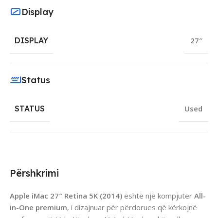
Display
DISPLAY
27″
Status
STATUS
Used
Përshkrimi
Apple iMac 27″ Retina 5K (2014)
është një kompjuter
All-
in-One premium
, i dizajnuar për përdorues që kërkojnë