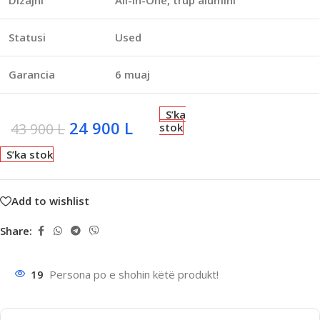
Dizajni
All-in-One, trup alumini
Statusi
Used
Garancia
6 muaj
S’ka
24 900
L
43 900
L
stok
S’ka stok
Add to wishlist
Share:
19
Persona po e shohin këtë produkt!