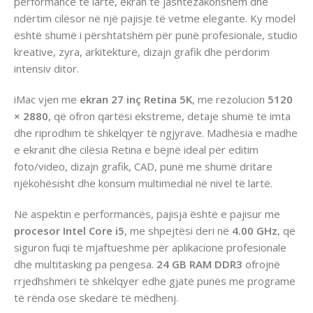
performancë të lartë, ekran të jashtëzakonshëm dhe
ndërtim cilësor në një pajisje të vetme elegante. Ky model
është shumë i përshtatshëm për punë profesionale, studio
kreative, zyra, arkitekturë, dizajn grafik dhe përdorim
intensiv ditor.
iMac vjen me
ekran 27 inç Retina 5K
, me rezolucion
5120
× 2880
, që ofron qartësi ekstreme, detaje shumë të imta
dhe riprodhim të shkëlqyer të ngjyrave. Madhësia e madhe
e ekranit dhe cilësia Retina e bëjnë ideal për editim
foto/video, dizajn grafik, CAD, punë me shumë dritare
njëkohësisht dhe konsum multimedial në nivel të lartë.
Në aspektin e performancës, pajisja është e pajisur me
procesor Intel Core i5
, me shpejtësi deri në
4.00 GHz
, që
siguron fuqi të mjaftueshme për aplikacione profesionale
dhe multitasking pa pengesa.
24 GB RAM DDR3
ofrojnë
rrjedhshmëri të shkëlqyer edhe gjatë punës me programe
të rënda ose skedarë të mëdhenj.