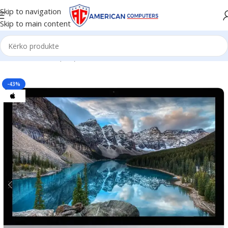
Skip to navigation
Skip to main content
Kreu
/
All in One (AiO)
/
iMac
-43%