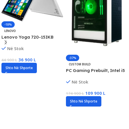
-18%
LENOVO
Lenovo Yoga 720-15IKB
x360 15.6″ FHD Touch
Në Stok
Laptop, Intel i7 Gen7, 8GB
DDR4, 256GB SSD, HD
-37%
36 900
L
44 900
L
Graphics 630
CUSTOM BUILD
Shto Në Shporte
PC Gaming Prebuilt, Intel i5
Gen14, 32GB DDR5, 1TB SSD
Në Stok
NVMe, RTX 5050/8GB, New
109 900
L
174 900
L
Shto Në Shporte