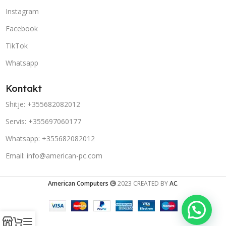
Instagram
Facebook
TikTok
Whatsapp
Kontakt
Shitje: +355682082012
Servis: +355697060177
Whatsapp: +355682082012
Email: info@american-pc.com
American Computers
2023 CREATED BY
AC
.
Porosit në Whatsapp!