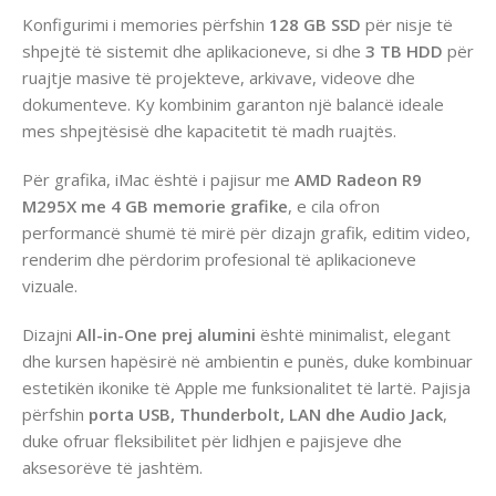
Konfigurimi i memories përfshin
128 GB SSD
për nisje të
shpejtë të sistemit dhe aplikacioneve, si dhe
3 TB HDD
për
ruajtje masive të projekteve, arkivave, videove dhe
dokumenteve. Ky kombinim garanton një balancë ideale
mes shpejtësisë dhe kapacitetit të madh ruajtës.
Për grafika, iMac është i pajisur me
AMD Radeon R9
M295X me 4 GB memorie grafike
, e cila ofron
performancë shumë të mirë për dizajn grafik, editim video,
renderim dhe përdorim profesional të aplikacioneve
vizuale.
Dizajni
All-in-One prej alumini
është minimalist, elegant
dhe kursen hapësirë në ambientin e punës, duke kombinuar
estetikën ikonike të Apple me funksionalitet të lartë. Pajisja
përfshin
porta USB, Thunderbolt, LAN dhe Audio Jack
,
duke ofruar fleksibilitet për lidhjen e pajisjeve dhe
aksesorëve të jashtëm.