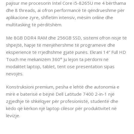
pajisur me procesorin Intel Core i5-8265U me 4 bërthama
dhe 8 threads, ai ofron performancë të qëndrueshme për
aplikacione zyre, shfletim intensiv, mësim online dhe
multitasking të përditshëm.
Me 8GB DDR4 RAM dhe 256GB SSD, sistemi ofron nisje të
shpejtë, hapje të menjëhershme të programeve dhe
eksperiencë të rrjedhshme gjatë punës. Ekrani 14” Full HD
Touch me mekanizëm 360° ju lejon ta përdorni në
modalitet laptop, tablet, tent ose presentation sipas
nevojës.
Konstruksioni premium, pesha e lehtë dhe autonomia e
mirë e baterisë e bëjnë Dell Latitude 7400 2-in-1 një
zgjedhje të shkëlqyer për profesionistë, studentë dhe
këdo që kërkon një laptop cilësor për produktivitet në
lëvizje.