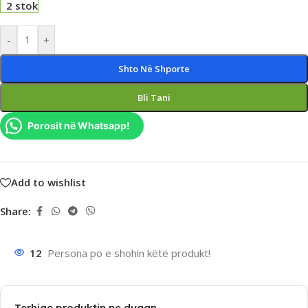
2 stok
-
+
Shto Në Shporte
Bli Tani
Porosit në Whatsapp!
Add to wishlist
Share:
12
Persona po e shohin këtë produkt!
Terhiqe produktin ne dyqan