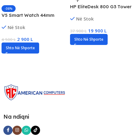
HP EliteDesk 800 G3 Tower
-36%
Desktop PC, Intel i5 Gen7,
V5 Smart Watch 44mm
Në Stok
16GB DDR4 RAM, 128GB SSD,
Bluetooth, New
NVIDIA GTX 1050 2GB
Në Stok
19 900
L
37 900
L
2 900
L
Shto Në Shporte
4 500
L
Shto Në Shporte
Na ndiqni