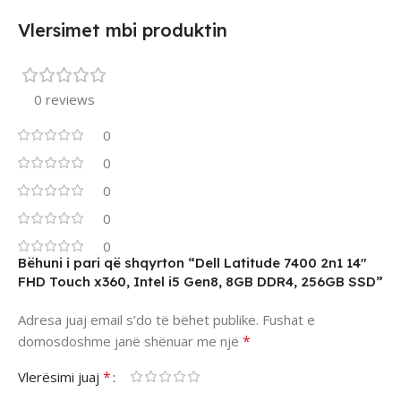
Vlersimet mbi produktin
0 reviews
0
0
0
0
0
Bëhuni i pari që shqyrton “Dell Latitude 7400 2n1 14″
FHD Touch x360, Intel i5 Gen8, 8GB DDR4, 256GB SSD”
Adresa juaj email s’do të bëhet publike.
Fushat e
*
domosdoshme janë shënuar me një
*
Vlerësimi juaj