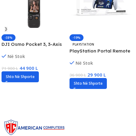
-38%
-19%
DJI Osmo Pocket 3, 3-Axis
PLAYSTATION
Gimbal Camera, New
PlayStation Portal Remote
Në Stok
Player Wireless PS5, New
Në Stok
44 900
L
71 900
L
29 900
L
36 900
L
Shto Në Shporte
Shto Në Shporte