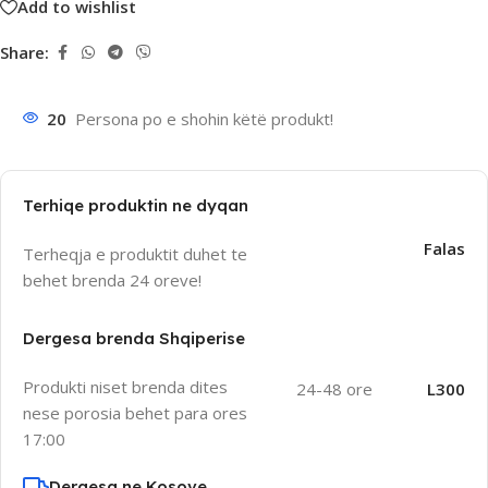
Add to wishlist
Share:
20
Persona po e shohin këtë produkt!
Terhiqe produktin ne dyqan
Falas
Terheqja e produktit duhet te
behet brenda 24 oreve!
Dergesa brenda Shqiperise
Produkti niset brenda dites
24-48 ore
L300
nese porosia behet para ores
17:00
Dergesa ne Kosove