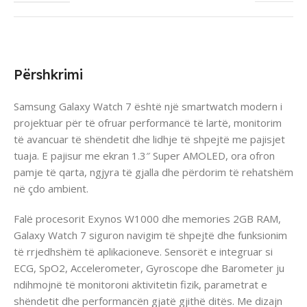
Përshkrimi
Samsung Galaxy Watch 7 është një smartwatch modern i
projektuar për të ofruar performancë të lartë, monitorim
të avancuar të shëndetit dhe lidhje të shpejtë me pajisjet
tuaja. E pajisur me ekran 1.3″ Super AMOLED, ora ofron
pamje të qarta, ngjyra të gjalla dhe përdorim të rehatshëm
në çdo ambient.
Falë procesorit Exynos W1000 dhe memories 2GB RAM,
Galaxy Watch 7 siguron navigim të shpejtë dhe funksionim
të rrjedhshëm të aplikacioneve. Sensorët e integruar si
ECG, SpO2, Accelerometer, Gyroscope dhe Barometer ju
ndihmojnë të monitoroni aktivitetin fizik, parametrat e
shëndetit dhe performancën gjatë gjithë ditës. Me dizajn