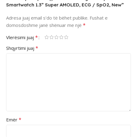
Smartwatch 1.3” Super AMOLED, ECG / SpO2, New”
Adresa juaj email s’do të bëhet publike.
Fushat e
*
domosdoshme janë shënuar me një
*
Vlerësimi juaj
*
Shqyrtimi juaj
*
Emër