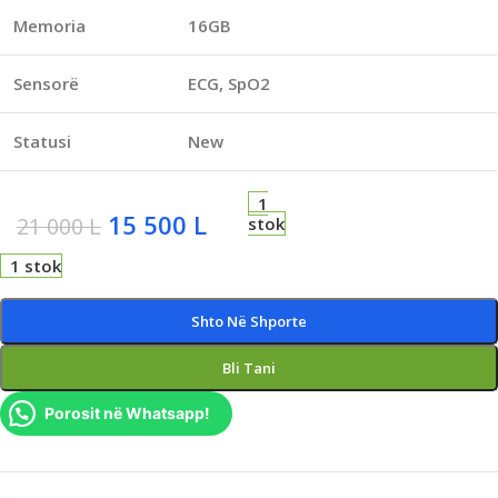
Memoria
16GB
Sensorë
ECG, SpO2
Statusi
New
1
15 500
L
21 000
L
stok
1 stok
Shto Në Shporte
Bli Tani
Porosit në Whatsapp!