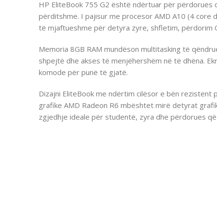
HP EliteBook 755 G2 është ndërtuar për përdorues që
përditshme. I pajisur me procesor AMD A10 (4 core 
të mjaftueshme për detyra zyre, shfletim, përdorim O
Memoria 8GB RAM mundëson multitasking të qëndru
shpejtë dhe akses të menjëhershëm në të dhëna. Ekra
komode për punë të gjatë.
Dizajni EliteBook me ndërtim cilësor e bën rezistent
grafike AMD Radeon R6 mbështet mirë detyrat grafi
zgjedhje ideale për studentë, zyra dhe përdorues që 