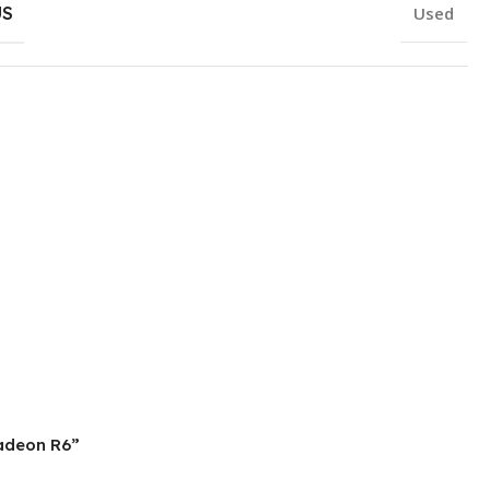
US
Used
Radeon R6”