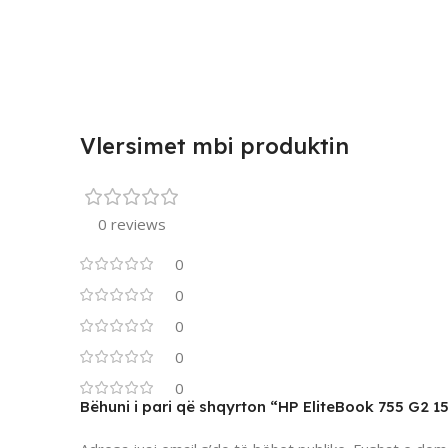
Vlersimet mbi produktin
0 reviews
0
0
0
0
0
Bëhuni i pari që shqyrton “HP EliteBook 755 G2