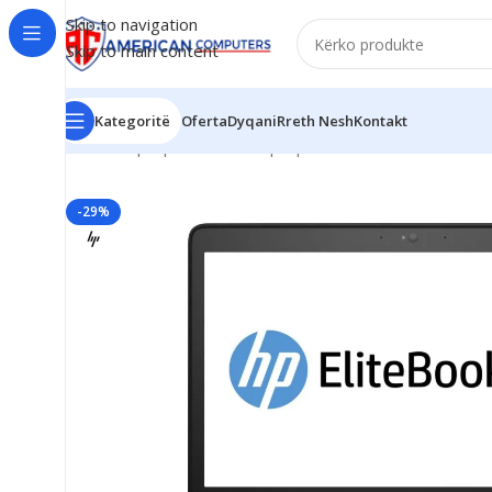
Skip to navigation
Skip to main content
Kategoritë
Oferta
Dyqani
Rreth Nesh
Kontakt
Kreu
/
Laptop
/
Business Laptop
/
HP EliteBook 755 G2 
-29%