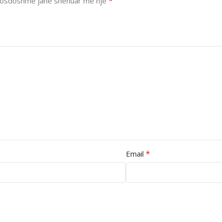
*
osdoshme janë shënuar me një
*
Email