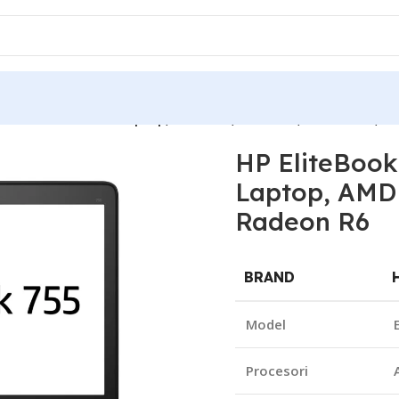
15.6” FHD Business Laptop, AMD A10, 8GB RAM, 256GB SSD, R
HP EliteBook
Laptop, AMD
Radeon R6
BRAND
Model
Procesori