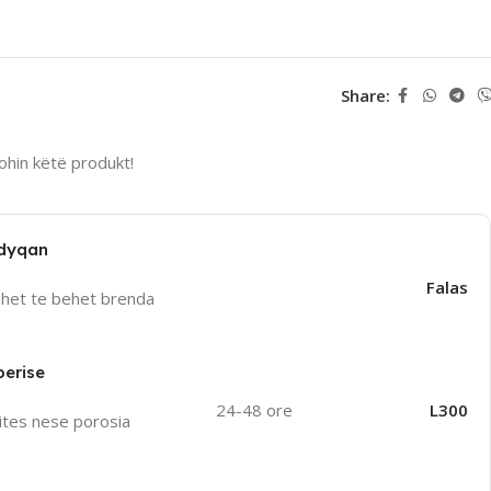
Share:
hin këtë produkt!
 dyqan
Falas
uhet te behet brenda
perise
24-48 ore
L300
ites nese porosia