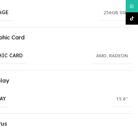
What
AGE
256GB SSD
TikT
phic Card
HIC CARD
AMD
,
RADEON
play
AY
15.6″
tus