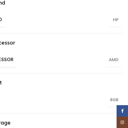
nd
D
HP
cessor
ESSOR
AMD
M
8GB
Face
Inst
rage