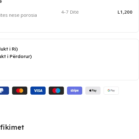
e
4-7 Ditë
L1,200
ites nese porosia
kt i Ri)
kt i Përdorur)
fikimet