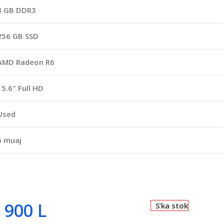
8 GB DDR3
256 GB SSD
AMD Radeon R6
15.6″ Full HD
Used
6 muaj
 900
L
S’ka stok