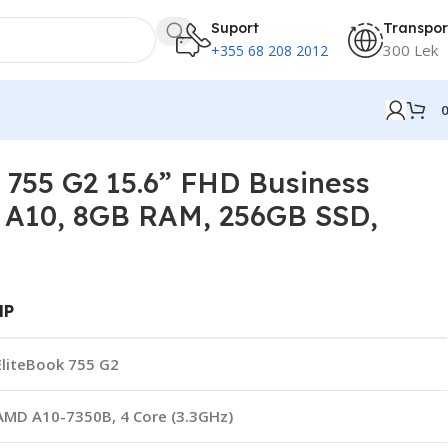
Suport
Transpor
300 Lek
+355 68 208 2012
adeon R6
 755 G2 15.6” FHD Business
 A10, 8GB RAM, 256GB SSD,
HP
EliteBook 755 G2
AMD A10-7350B, 4 Core (3.3GHz)