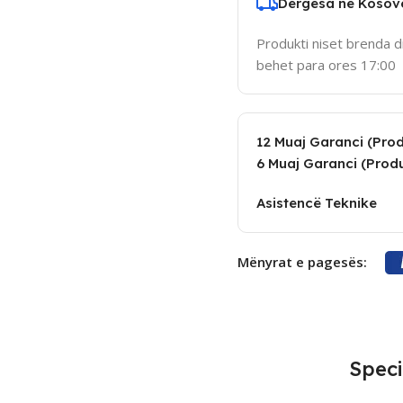
Dergesa ne Kosov
Produkti niset brenda d
behet para ores 17:00
12 Muaj Garanci (Produ
6 Muaj Garanci (Produ
Asistencë Teknike
Mënyrat e pagesës:
Speci