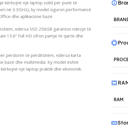
Bra
 kërkojnë një laptop solid për punë të
deri në 3.3GHz), ky model siguron performancë
ffice dhe aplikacione bazë.
BRAN
eshëm, ndërsa SSD 256GB garanton ndezje të
ni 15.6” Full HD ofron pamje të qartë dhe
Pro
 për përdorim të përditshëm, ndërsa karta
PROC
ke bazë dhe multimedia. Ky model është
kërkojnë një laptop praktik dhe ekonomik.
RA
RAM
Sto