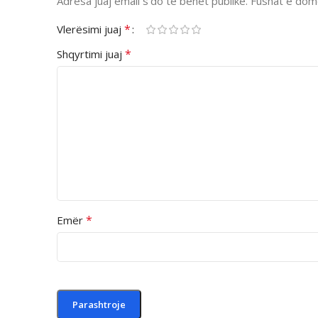
Adresa juaj email s’do të bëhet publike.
Fushat e dom
*
Vlerësimi juaj
*
Shqyrtimi juaj
*
Emër