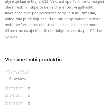
atyre që luajnë tituj si CS2, Valorant apo Fortnite ku reagimi
dhe rifreskimi i shpejtë bëjnë diferencën. Ai gjithashtu
funksionon mirë për përdorime të tjera si
multimedia,
video dhe punë krijuese
, duke ofruar një balancë të mirë
midis performancës dhe cilësisë së imazhit në një model
25‑inch me dizajn të hollë dhe lidhje të shumta për PC dhe
konsola.
Vlersimet mbi produktin
0 reviews
0
0
0