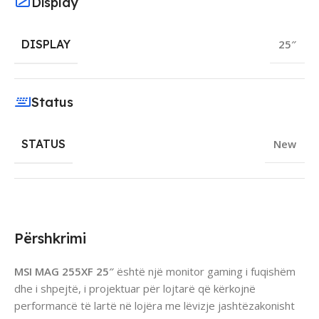
Display
DISPLAY
25″
Status
STATUS
New
Përshkrimi
MSI MAG 255XF 25″
është një monitor gaming i fuqishëm
dhe i shpejtë, i projektuar për lojtarë që kërkojnë
performancë të lartë në lojëra me lëvizje jashtëzakonisht