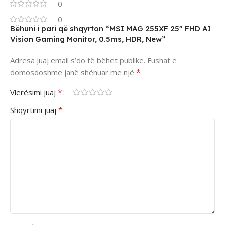
0
0
Bëhuni i pari që shqyrton “MSI MAG 255XF 25″ FHD AI
Vision Gaming Monitor, 0.5ms, HDR, New”
Adresa juaj email s’do të bëhet publike.
Fushat e
*
domosdoshme janë shënuar me një
*
Vlerësimi juaj
*
Shqyrtimi juaj