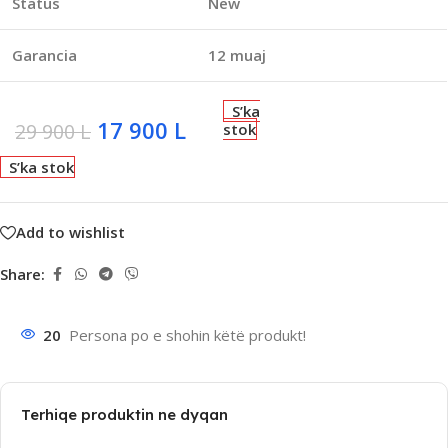
Status
New
Garancia
12 muaj
S’ka
17 900
L
29 900
L
stok
S’ka stok
Add to wishlist
Share:
20
Persona po e shohin këtë produkt!
Terhiqe produktin ne dyqan