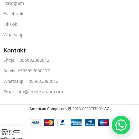
Instagram
Facebook
TikTok
Whatsapp
Kontakt
Shitje: +355682082012
Servis: +355697060177
Whatsapp: +355682082012
Email: info@american-pc.com
American Computers
2023 CREATED BY
AC
.
Porosit në Whatsapp!
Dyqani
Shporta
Menu