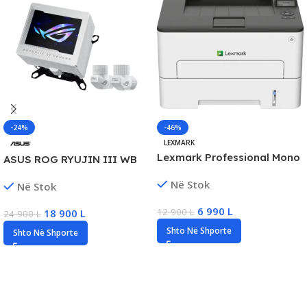
-24%
-46%
LEXMARK
Lexmark Professional Mono
ASUS ROG RYUJIN III WB
Laser Printer, Automatic, A4,
White Edition CPU Water
Në Stok
Në Stok
44ppm, Network/USB, 250
Block, New
Sheet
6 990
L
12 900
L
18 900
L
24 900
L
Shto Në Shporte
Shto Në Shporte