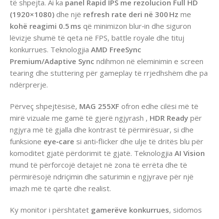
të shpejta. Ai ka
panel Rapid IPS me rezolucion Full HD
(1920×1080)
dhe një
refresh rate deri në 300 Hz
me
kohë reagimi 0.5 ms
që minimizon blur‑in dhe siguron
lëvizje shumë të qeta në FPS, battle royale dhe tituj
konkurrues. Teknologjia
AMD FreeSync
Premium/Adaptive Sync
ndihmon në eleminimin e screen
tearing dhe stuttering për gameplay të rrjedhshëm dhe pa
ndërprerje.
Përveç shpejtësisë,
MAG 255XF
ofron edhe cilësi më të
mirë vizuale me gamë të gjerë ngjyrash ,
HDR Ready
për
ngjyra më të gjalla dhe kontrast të përmirësuar, si dhe
funksione
eye‑care
si anti‑flicker dhe ulje të dritës blu për
komoditet gjatë përdorimit të gjatë. Teknologjia
AI Vision
mund të përforcojë detajet në zona të errëta dhe të
përmirësojë ndriçimin dhe saturimin e ngjyrave për një
imazh më të qartë dhe realist.
Ky monitor i përshtatet
gamerëve konkurrues
, sidomos