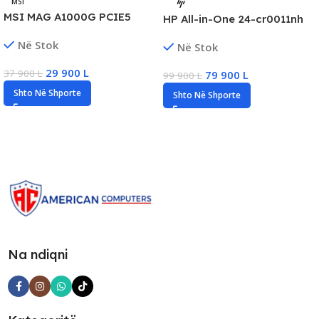
MSI
MSI MAG A1000G PCIE5
HP All-in-One 24-cr0011nh
1000W 80+ Gold, New
23.8″ FHD All-in-One, Core i5
Në Stok
Në Stok
Gen13, 16GB RAM, 512GB
SSD, New
29 900
L
37 900
L
79 900
L
99 900
L
Shto Në Shporte
Shto Në Shporte
Na ndiqni