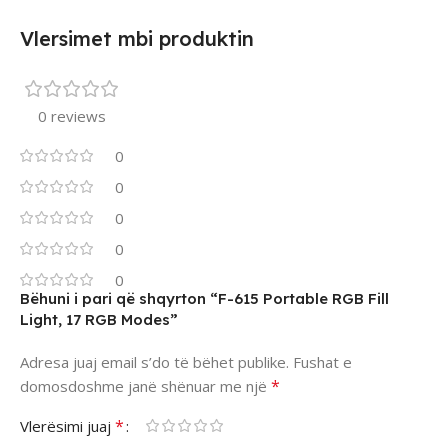
Vlersimet mbi produktin
0 reviews
0
0
0
0
0
Bëhuni i pari që shqyrton “F-615 Portable RGB Fill
Light, 17 RGB Modes”
Adresa juaj email s’do të bëhet publike.
Fushat e
*
domosdoshme janë shënuar me një
*
Vlerësimi juaj