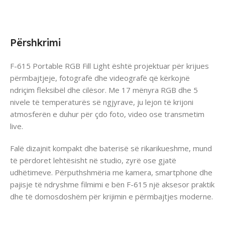
Përshkrimi
F-615 Portable RGB Fill Light është projektuar për krijues
përmbajtjeje, fotografë dhe videografë që kërkojnë
ndriçim fleksibël dhe cilësor. Me 17 mënyra RGB dhe 5
nivele të temperaturës së ngjyrave, ju lejon të krijoni
atmosferën e duhur për çdo foto, video ose transmetim
live.
Falë dizajnit kompakt dhe baterisë së rikarikueshme, mund
të përdoret lehtësisht në studio, zyrë ose gjatë
udhëtimeve. Përputhshmëria me kamera, smartphone dhe
pajisje të ndryshme filmimi e bën F-615 një aksesor praktik
dhe të domosdoshëm për krijimin e përmbajtjes moderne.