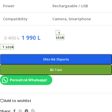
Power
Rechargeable / USB
Compatibility
Camera, Smartphone
1
1 990
L
3 490
L
stok
1 stok
Shto Në Shporte
Bli Tani
Porosit në Whatsapp!
Add to wishlist
Share: