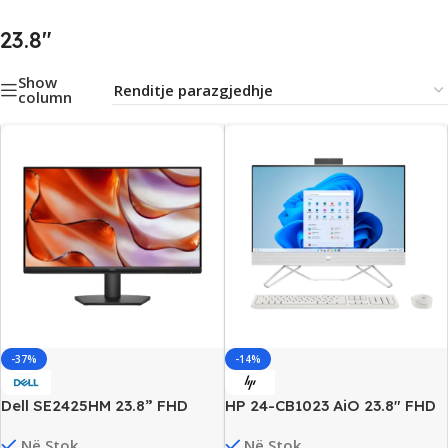
23.8"
Show
column
-37%
-14%
Dell SE2425HM 23.8” FHD
HP 24-CB1023 AiO 23.8″ FHD
Monitor Profesional, 100Hz,
Touch PC , Intel i3 Gen12, 8GB
Në Stok
Në Stok
5ms, HDMI/VGA, New
DDR4, 256GB SSD, Win11,