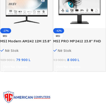
-42%
-27%
MSI
MSI
MSI PRO MP2412 23.8″ FHD
MSI Modern AM242 12M 23.8″
Monitor, 100Hz, 1ms,
FHD Touchscreen AiO, Intel i5
Në Stok
Në Stok
HDMI/DP, New
Gen12, 8GB DDR4, 512GB SSD
NVMe, New
8 000
L
79 900
L
13 900
L
109 900
L
Shto Në Shporte
Shto Në Shporte