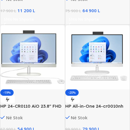
New
11 200
L
64 900
L
17 900
L
75 900
L
Shto Në Shporte
Shto Në Shporte
-19%
-20%
HP 24-CR0110 AiO 23.8″ FHD
HP All-in-One 24-cr0010nh
Touchscreen, AMD Athlon
23.8″ FHD All-in-One, Core i5
Në Stok
Në Stok
7120U, 8GB DDR4, 256GB
Gen13, 16GB RAM, 512GB SSD,
SSD, AMD Radeon Graphics,
New
54 900
L
79 900
L
67 900
L
99 900
L