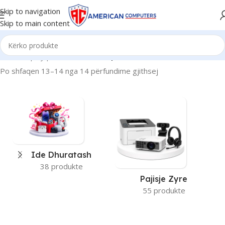
Skip to navigation
Skip to main content
Kreu
/
Display produkti
/
23.8"
/
Faqe 2
Po shfaqen 13–14 nga 14 përfundime gjithsej
Ide Dhuratash
38 produkte
Pajisje Zyre
55 produkte