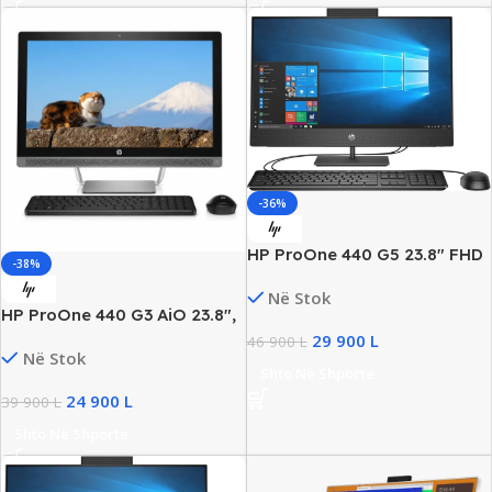
-36%
HP ProOne 440 G5 23.8″ FHD
-38%
AiO, Intel i5 Gen9, 16GB
Në Stok
DDR4, 1TB SSD NVMe
HP ProOne 440 G3 AiO 23.8″,
Intel i7 7th Gen, 16GB RAM,
29 900
L
46 900
L
Në Stok
256GB SSD, Used
Shto Në Shporte
24 900
L
39 900
L
Shto Në Shporte