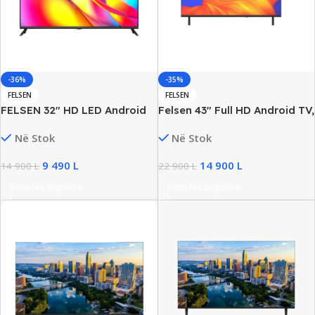
-36%
-35%
FELSEN
FELSEN
FELSEN 32″ HD LED Android
Felsen 43″ Full HD Android TV,
Smart TV, Android 12, Wi-Fi,
Frameless Design, Wi-Fi, New
Në Stok
Në Stok
HDMI/USB, New
9 490
L
14 900
L
14 900
L
22 900
L
Shto Në Shporte
Shto Në Shporte