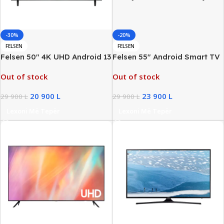
-30%
-20%
FELSEN
FELSEN
Felsen 50″ 4K UHD Android 13
Felsen 55″ Android Smart TV
Smart TV, New
4K Ultra HD, New
Out of stock
Out of stock
20 900
L
23 900
L
29 900
L
29 900
L
Lexoni Më Tepër
Lexoni Më Tepër