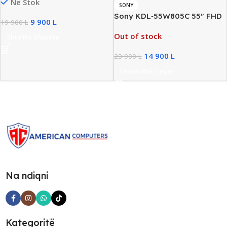
Në Stok
SONY
Sony KDL‑55W805C 55″ FHD
9 900
L
19 900
L
Frameless TV, 60Hz, Wi‑Fi,
Out of stock
Shto Në Shporte
Ethernet, HDMI & USB
14 900
L
23 900
L
Lexoni Më Tepër
Na ndiqni
Kategoritë