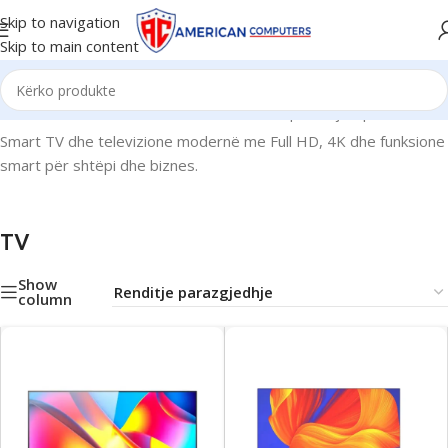
Skip to navigation
Skip to main content
Kreu
/
Monitor & TV
/
TV
Po shfaqen krejt 8 përfundimet
Smart TV dhe televizione modernë me Full HD, 4K dhe funksione
smart për shtëpi dhe biznes.
TV
Show
column