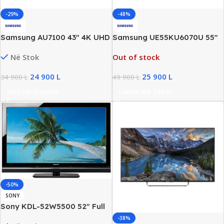
-29%
-48%
Samsung AU7100 43″ 4K UHD
Samsung UE55KU6070U 55″
TV, HDR10+, Wi-Fi, Bluetooth,
4K Ultra HD Smart TV
Në Stok
Out of stock
New
24 900
L
25 900
L
34 900
L
49 900
L
Shto Në Shporte
Lexoni Më Tepër
-50%
SONY
Sony KDL-52W5500 52″ Full
HD TV, Frameless
-38%