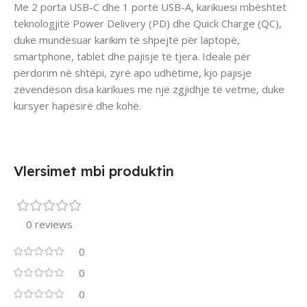
Me 2 porta USB-C dhe 1 portë USB-A, karikuesi mbështet
teknologjitë Power Delivery (PD) dhe Quick Charge (QC),
duke mundësuar karikim të shpejtë për laptopë,
smartphone, tablet dhe pajisje të tjera. Ideale për
përdorim në shtëpi, zyrë apo udhëtime, kjo pajisje
zëvendëson disa karikues me një zgjidhje të vetme, duke
kursyer hapësirë dhe kohë.
Vlersimet mbi produktin
0 reviews
0
0
0