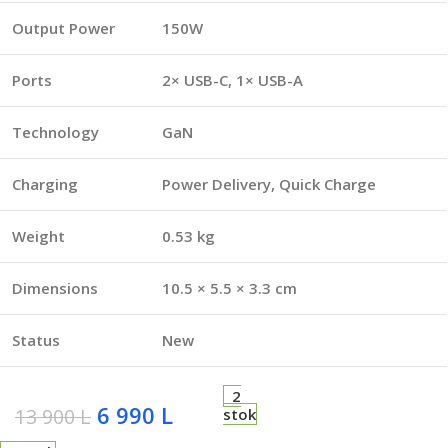
Output Power
150W
Ports
2× USB-C, 1× USB-A
Technology
GaN
Charging
Power Delivery, Quick Charge
Weight
0.53 kg
Dimensions
10.5 × 5.5 × 3.3 cm
Status
New
2
6 990
L
13 900
L
stok