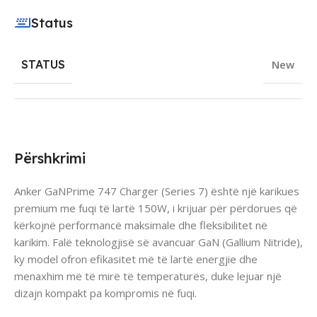
Status
STATUS
New
Përshkrimi
Anker GaNPrime 747 Charger (Series 7) është një karikues
premium me fuqi të lartë 150W, i krijuar për përdorues që
kërkojnë performancë maksimale dhe fleksibilitet në
karikim. Falë teknologjisë së avancuar GaN (Gallium Nitride),
ky model ofron efikasitet më të lartë energjie dhe
menaxhim më të mirë të temperaturës, duke lejuar një
dizajn kompakt pa kompromis në fuqi.