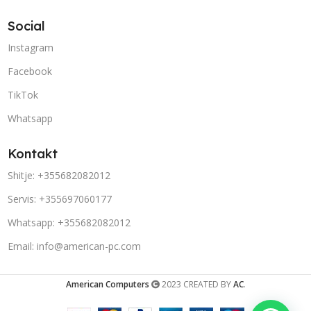
Social
Instagram
Facebook
TikTok
Whatsapp
Kontakt
Shitje: +355682082012
Servis: +355697060177
Whatsapp: +355682082012
Email: info@american-pc.com
American Computers
2023 CREATED BY
AC
.