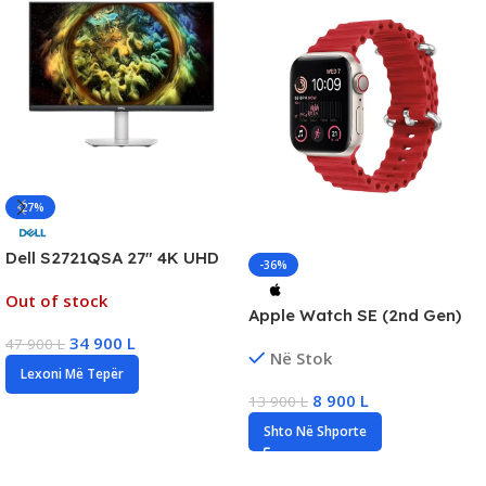
-27%
Dell S2721QSA 27″ 4K UHD
-36%
Profesional Monitor, 60Hz,
Out of stock
5ms, HDMI/DP, New
Apple Watch SE (2nd Gen)
GPS + Cellular 40mm, New
34 900
L
47 900
L
Në Stok
Lexoni Më Tepër
8 900
L
13 900
L
Shto Në Shporte