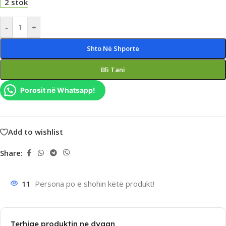
2 stok
-
+
Shto Në Shporte
Bli Tani
Porosit në Whatsapp!
Add to wishlist
Share:
11
Persona po e shohin këtë produkt!
Terhiqe produktin ne dyqan