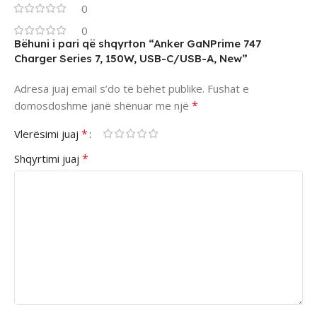
0
0
Bëhuni i pari që shqyrton “Anker GaNPrime 747
Charger Series 7, 150W, USB-C/USB-A, New”
Adresa juaj email s’do të bëhet publike.
Fushat e
*
domosdoshme janë shënuar me një
*
Vlerësimi juaj
*
Shqyrtimi juaj