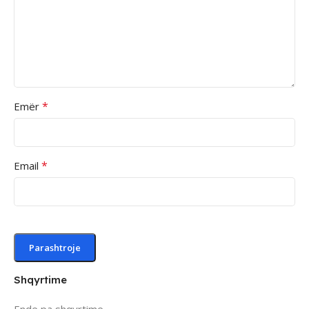
*
Emër
*
Email
Shqyrtime
Ende pa shqyrtime.