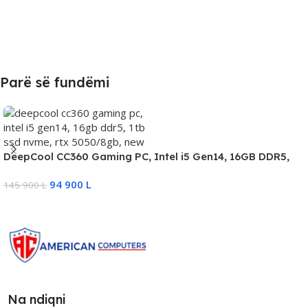
Parë së fundëmi
DeepCool CC360 Gaming PC, Intel i5 Gen14, 16GB DDR5,
1TB SSD NVMe, RTX 5050/8GB, New
94 900
L
145 900
L
Na ndiqni