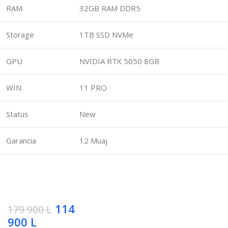
RAM
32GB RAM DDR5
Storage
1TB SSD NVMe
GPU
NVIDIA RTX 5050 8GB
WIN
11 PRO
Status
New
Garancia
12 Muaj
114
179 900
L
900
L