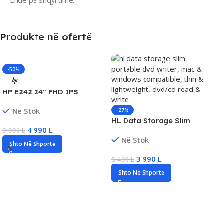
Produkte në ofertë
-50%
HP E242 24″ FHD IPS
Monitor, 60Hz, 5ms,
Në Stok
-27%
DP/VGA/HDMI
HL Data Storage Slim
4 990
L
9 990
L
Portable DVD Writer, New
Në Stok
Shto Në Shporte
3 990
L
5 490
L
Shto Në Shporte