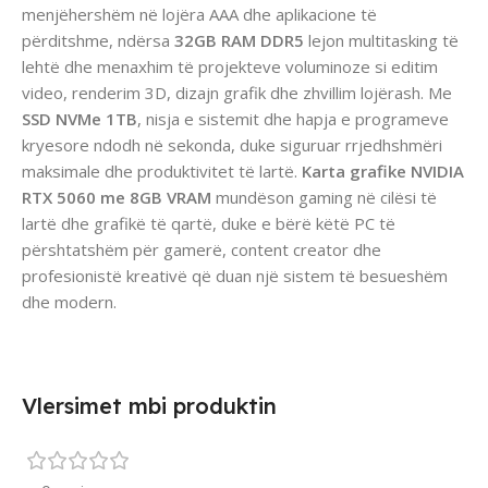
menjëhershëm në lojëra AAA dhe aplikacione të
përditshme, ndërsa
32GB RAM DDR5
lejon multitasking të
lehtë dhe menaxhim të projekteve voluminoze si editim
video, renderim 3D, dizajn grafik dhe zhvillim lojërash. Me
SSD NVMe 1TB
, nisja e sistemit dhe hapja e programeve
kryesore ndodh në sekonda, duke siguruar rrjedhshmëri
maksimale dhe produktivitet të lartë.
Karta grafike NVIDIA
RTX 5060 me 8GB VRAM
mundëson gaming në cilësi të
lartë dhe grafikë të qartë, duke e bërë këtë PC të
përshtatshëm për gamerë, content creator dhe
profesionistë kreativë që duan një sistem të besueshëm
dhe modern.
Vlersimet mbi produktin