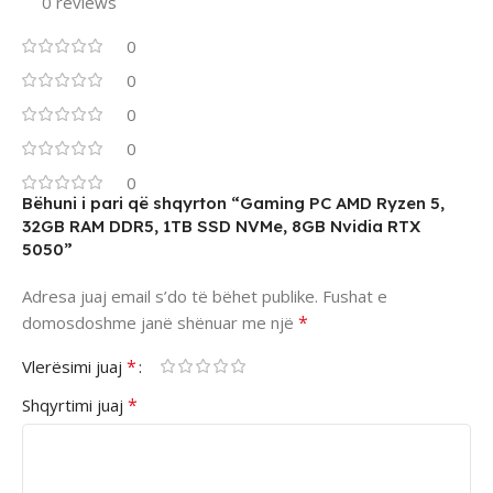
0 reviews
0
0
0
0
0
Bëhuni i pari që shqyrton “Gaming PC AMD Ryzen 5,
32GB RAM DDR5, 1TB SSD NVMe, 8GB Nvidia RTX
5050”
Adresa juaj email s’do të bëhet publike.
Fushat e
*
domosdoshme janë shënuar me një
*
Vlerësimi juaj
*
Shqyrtimi juaj