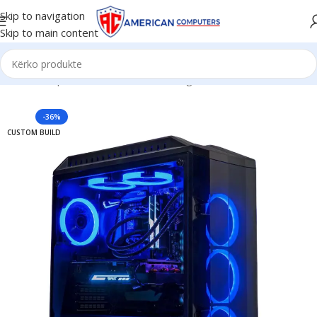
Skip to navigation
Skip to main content
Kreu
/
Komponent PC
/
Kasa PC Gaming
-36%
CUSTOM BUILD