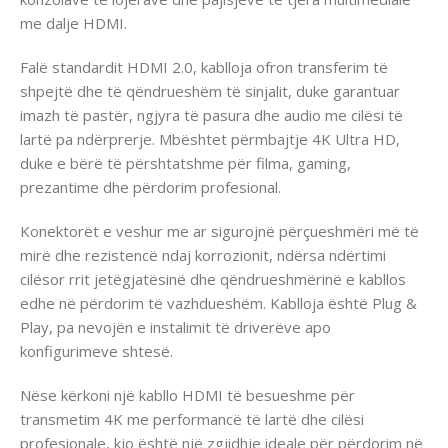
me dalje HDMI.
Falë standardit HDMI 2.0, kablloja ofron transferim të
shpejtë dhe të qëndrueshëm të sinjalit, duke garantuar
imazh të pastër, ngjyra të pasura dhe audio me cilësi të
lartë pa ndërprerje. Mbështet përmbajtje 4K Ultra HD,
duke e bërë të përshtatshme për filma, gaming,
prezantime dhe përdorim profesional.
Konektorët e veshur me ar sigurojnë përçueshmëri më të
mirë dhe rezistencë ndaj korrozionit, ndërsa ndërtimi
cilësor rrit jetëgjatësinë dhe qëndrueshmërinë e kabllos
edhe në përdorim të vazhdueshëm. Kablloja është Plug &
Play, pa nevojën e instalimit të driverëve apo
konfigurimeve shtesë.
Nëse kërkoni një kabllo HDMI të besueshme për
transmetim 4K me performancë të lartë dhe cilësi
profesionale, kjo është një zgjidhje ideale për përdorim në