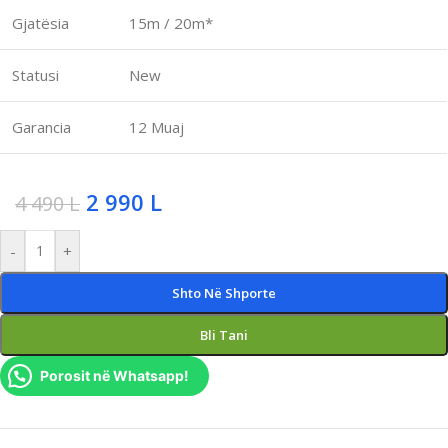
Gjatësia
15m / 20m*
Statusi
New
Garancia
12 Muaj
2 990
L
4 490
L
-
+
Shto Në Shporte
Bli Tani
Porosit në Whatsapp!