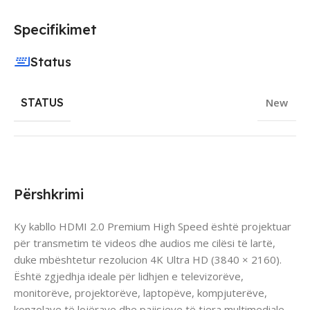
Specifikimet
Status
STATUS
New
Përshkrimi
Ky kabllo HDMI 2.0 Premium High Speed është projektuar
për transmetim të videos dhe audios me cilësi të lartë,
duke mbështetur rezolucion 4K Ultra HD (3840 × 2160).
Është zgjedhja ideale për lidhjen e televizorëve,
monitorëve, projektorëve, laptopëve, kompjuterëve,
konzolave të lojërave dhe pajisjeve të tjera multimediale