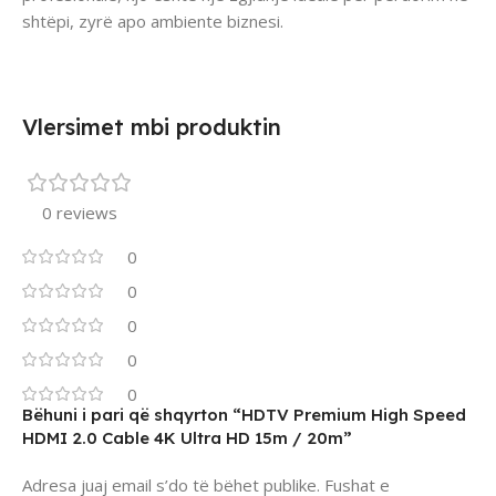
shtëpi, zyrë apo ambiente biznesi.
Vlersimet mbi produktin
0 reviews
0
0
0
0
0
Bëhuni i pari që shqyrton “HDTV Premium High Speed
HDMI 2.0 Cable 4K Ultra HD 15m / 20m”
Adresa juaj email s’do të bëhet publike.
Fushat e