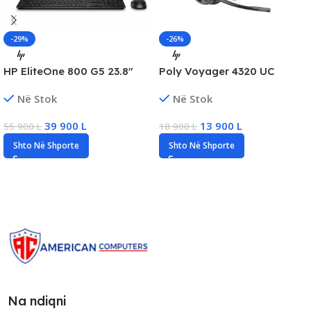
-29%
-26%
HP EliteOne 800 G5 23.8″
Poly Voyager 4320 UC
FHD Touch All-in-One, Core
Wireless Bluetooth Headset,
Në Stok
Në Stok
i5 Gen9, 16GB RAM, 256GB
New
SSD
39 900
L
13 900
L
55 900
L
18 900
L
Shto Në Shporte
Shto Në Shporte
Na ndiqni