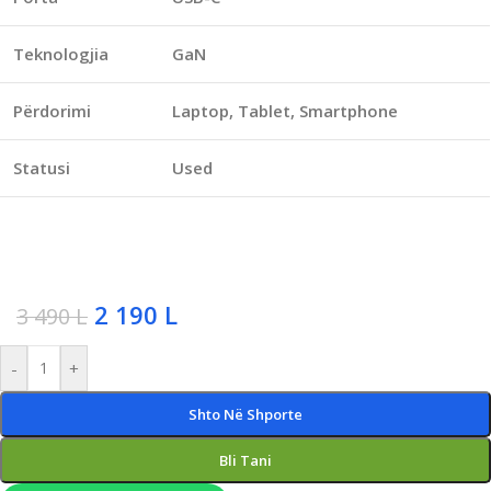
Teknologjia
GaN
Përdorimi
Laptop, Tablet, Smartphone
Statusi
Used
2 190
L
3 490
L
-
+
Shto Në Shporte
Bli Tani