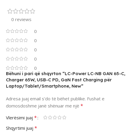
0 reviews
0
0
0
0
0
Bëhuni i pari që shqyrton “LC-Power LC-NB GAN 65-C,
Charger 65W, USB-C PD, GaN Fast Charging për
Laptop/Tablet/Smartphone, New”
Adresa juaj email s’do të bëhet publike.
Fushat e
*
domosdoshme janë shënuar me një
*
Vlerësimi juaj
*
Shqyrtimi juaj