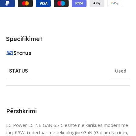
Specifikimet
Status
STATUS
Used
Përshkrimi
LC-Power LC-NB GAN 65-C është një karikues modern me
fuqi 65W, i ndërtuar me teknologjinë GaN (Gallium Nitride),