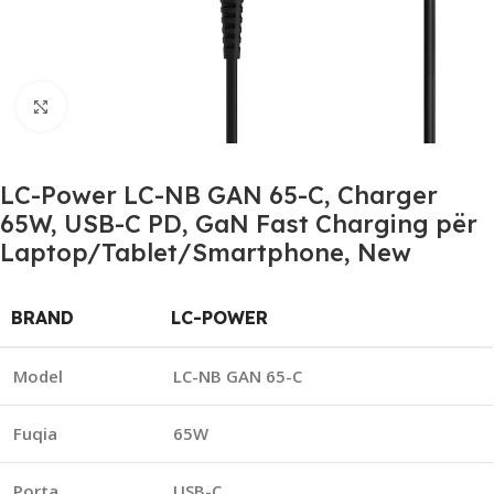
Click to enlarge
LC-Power LC-NB GAN 65-C, Charger
65W, USB-C PD, GaN Fast Charging për
Laptop/Tablet/Smartphone, New
BRAND
LC-POWER
Model
LC-NB GAN 65-C
Fuqia
65W
Porta
USB-C