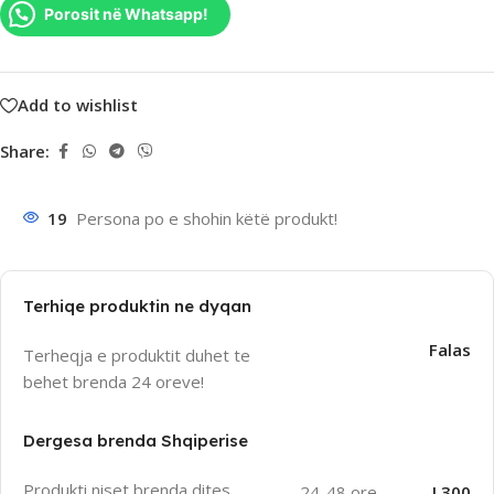
Porosit në Whatsapp!
Add to wishlist
Share:
19
Persona po e shohin këtë produkt!
Terhiqe produktin ne dyqan
Falas
Terheqja e produktit duhet te
behet brenda 24 oreve!
Dergesa brenda Shqiperise
Produkti niset brenda dites
24-48 ore
L300