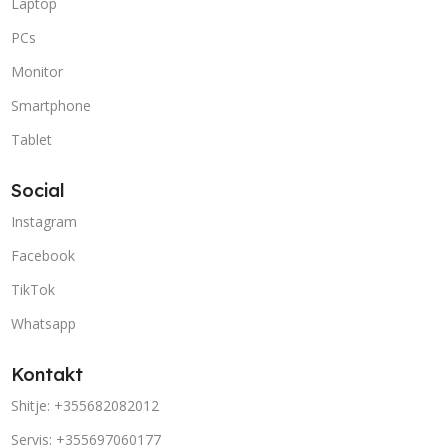
Laptop
PCs
Monitor
Smartphone
Tablet
Social
Instagram
Facebook
TikTok
Whatsapp
Kontakt
Shitje: +355682082012
Servis: +355697060177