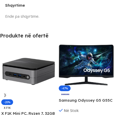
Shqyrtime
Ende pa shqyrtime.
Produkte në ofertë
-47%
Samsung Odyssey G5 G55C
-20%
27″ 2K QHD Gaming Monitor,
X F1K
Në Stok
165Hz, 1ms, HDR10 &
X F1K Mini PC, Ryzen 7, 32GB