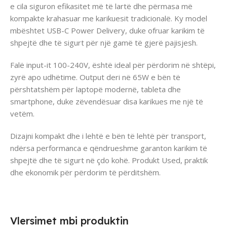
e cila siguron efikasitet më të lartë dhe përmasa më
kompakte krahasuar me karikuesit tradicionalë. Ky model
mbështet USB-C Power Delivery, duke ofruar karikim të
shpejtë dhe të sigurt për një gamë të gjerë pajisjesh.
Falë input-it 100-240V, është ideal për përdorim në shtëpi,
zyrë apo udhëtime. Output deri në 65W e bën të
përshtatshëm për laptopë modernë, tableta dhe
smartphone, duke zëvendësuar disa karikues me një të
vetëm.
Dizajni kompakt dhe i lehtë e bën të lehtë për transport,
ndërsa performanca e qëndrueshme garanton karikim të
shpejtë dhe të sigurt në çdo kohë. Produkt Used, praktik
dhe ekonomik për përdorim të përditshëm.
Vlersimet mbi produktin