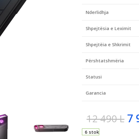
Nderlidhja
Shpejtësia e Leximit
Shpejtëia e Shkrimit
Përshtatshmëria
Statusi
Garancia
7 
12 490
L
6 stok