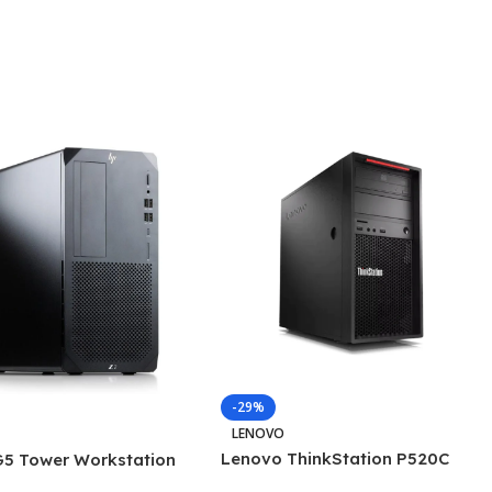
-29%
LENOVO
Lenovo ThinkStation P520C
G5 Tower Workstation
Workstation PC, Xeon W-2123,
, Intel i7 Gen10, 32GB