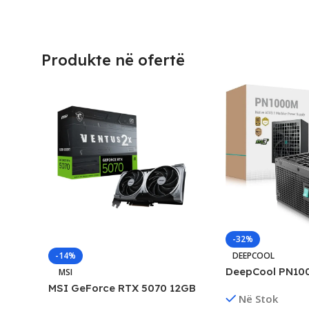
Produkte në ofertë
-32%
DEEPCOOL
-14%
DeepCool PN10
MSI
80+ Gold, New
MSI GeForce RTX 5070 12GB
Në Stok
Ventus 2X Graphics Card, New