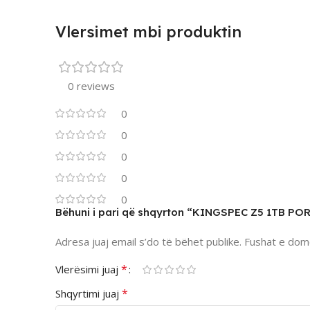
Vlersimet mbi produktin
0 reviews
0
0
0
0
0
Bëhuni i pari që shqyrton “KINGSPEC Z5 1TB PO
Adresa juaj email s’do të bëhet publike.
Fushat e dom
*
Vlerësimi juaj
*
Shqyrtimi juaj