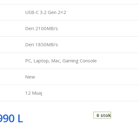
USB-C 3.2 Gen 2×2
Deri 2100MB/s
Deri 1850MB/s
PC, Laptop, Mac, Gaming Console
New
12 Muaj
990
L
6 stok