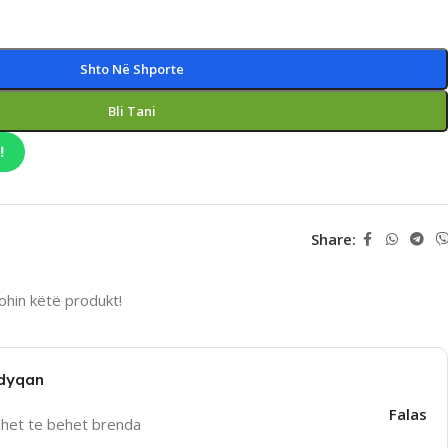
Shto Në Shporte
Bli Tani
!
Share:
hin këtë produkt!
 dyqan
Falas
uhet te behet brenda