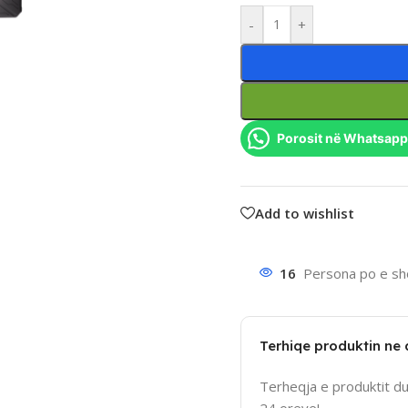
-
+
Porosit në Whatsapp
Add to wishlist
16
Persona po e sho
Terhiqe produktin ne
Terheqja e produktit d
24 oreve!