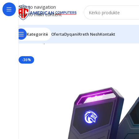
Skip to navigation
Skip to main content
Kategoritë
Oferta
Dyqani
Rreth Nesh
Kontakt
Kreu
/
Komponent PC
/
SSD
/
KINGSPEC Z5 1TB PORTABLE
-36%