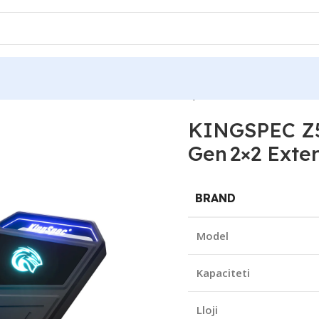
 SSD USB-C 3.2 Gen 2×2 External SSD, 2100MB/s 1850MB/s
KINGSPEC Z5
Gen 2×2 Exte
BRAND
Model
Kapaciteti
Lloji