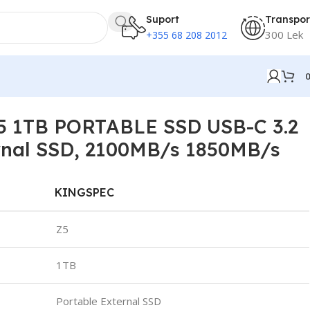
Suport
Transpor
300 Lek
+355 68 208 2012
 1TB PORTABLE SSD USB-C 3.2
rnal SSD, 2100MB/s 1850MB/s
KINGSPEC
Z5
1TB
Portable External SSD