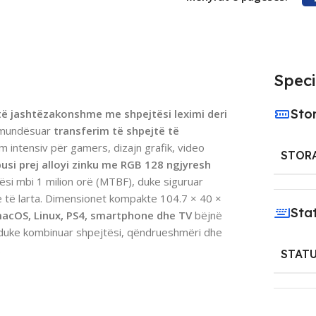
Speci
Sto
ë jashtëzakonshme me shpejtësi leximi deri
 mundësuar
transferim të shpejtë të
m intensiv për gamers, dizajn grafik, video
STOR
usi prej alloyi zinku me RGB 128 ngjyresh
ësi mbi 1 milion orë (MTBF), duke siguruar
të larta. Dimensionet kompakte 104.7 × 40 ×
Sta
macOS, Linux, PS4, smartphone dhe TV
bëjnë
duke kombinuar shpejtësi, qëndrueshmëri dhe
.
STAT