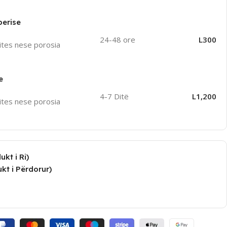
perise
24-48 ore
L300
ites nese porosia
e
4-7 Ditë
L1,200
ites nese porosia
kt i Ri)
kt i Përdorur)