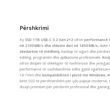
Përshkrimi
Ky
SSD 1TB USB-C 3.2 Gen 2×2
ofron
performancë t
në 2100 MB/s dhe shkrimi deri në 1850 MB/s
, duke
skedarëve të mëdhenj
, backup të sigurt dhe përdori
editing, programim dhe aplikacione profesionale.
Korp
ofron disipim të shkëlqyer të nxehtësisë dhe jetëgjat
performancë të vazhdueshme edhe gjatë ngarkesave 
10.7 mm dhe
kompatibiliteti i plotë me Windows, 
këtë SSD të përshtatshëm për çdo pajisje moderne, 
dizajn premium për përdorim profesional dhe gaming