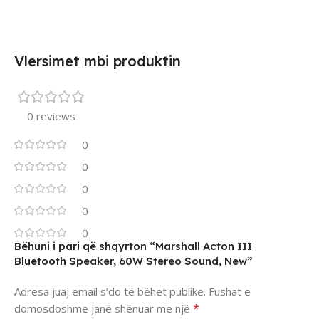
Vlersimet mbi produktin
0 reviews
0
0
0
0
0
Bëhuni i pari që shqyrton “Marshall Acton III
Bluetooth Speaker, 60W Stereo Sound, New”
Adresa juaj email s’do të bëhet publike.
Fushat e
*
domosdoshme janë shënuar me një