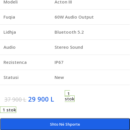
Modeli
Acton III
Fuqia
60W Audio Output
Lidhja
Bluetooth 5.2
Audio
Stereo Sound
Rezistenca
IP67
Statusi
New
1
29 900
L
37 900
L
stok
1 stok
Shto Në Shporte