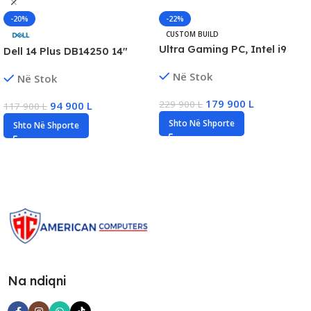
-20%
-22%
CUSTOM BUILD
Ultra Gaming PC, Intel i9
Dell 14 Plus DB14250 14″
Gen14, 32GB DDR5, 1TB SSD
2.5K QHD+ Business Laptop,
Në Stok
Në Stok
NVMe, RTX 5070/12GB, New
Ultra 7 258V, 32GB RAM, 1TB
SSD NVMe, Win11, New
179 900
L
229 900
L
94 900
L
117 900
L
Shto Në Shporte
Shto Në Shporte
Na ndiqni