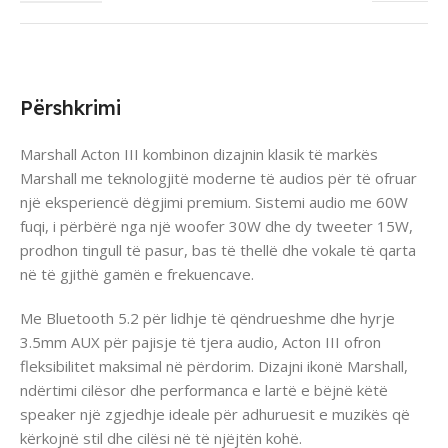
Përshkrimi
Marshall Acton III kombinon dizajnin klasik të markës
Marshall me teknologjitë moderne të audios për të ofruar
një eksperiencë dëgjimi premium. Sistemi audio me 60W
fuqi, i përbërë nga një woofer 30W dhe dy tweeter 15W,
prodhon tingull të pasur, bas të thellë dhe vokale të qarta
në të gjithë gamën e frekuencave.
Me Bluetooth 5.2 për lidhje të qëndrueshme dhe hyrje
3.5mm AUX për pajisje të tjera audio, Acton III ofron
fleksibilitet maksimal në përdorim. Dizajni ikonë Marshall,
ndërtimi cilësor dhe performanca e lartë e bëjnë këtë
speaker një zgjedhje ideale për adhuruesit e muzikës që
kërkojnë stil dhe cilësi në të njëjtën kohë.