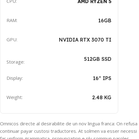
CPU:
AMD RYZEN 5
RAM:
16GB
GPU:
NVIDIA RTX 3070 TI
512GB SSD
Storage:
Display:
16” IPS
Weight:
2.48 KG
Omnicos directe al desirabilite de un nov lingua franca: On refusa
continuar payar custosi traductores. At solmen va esser necessi
far uniform grammatica, pronunciation e plu sommun paroles.