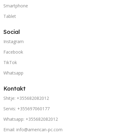
Smartphone
Tablet
Social
Instagram
Facebook
TikTok
Whatsapp
Kontakt
Shitje: +355682082012
Servis: +355697060177
Whatsapp: +355682082012
Email: info@american-pc.com