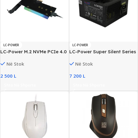
LC-POWER
LC-POWER
LC-Power M.2 NVMe PCIe 4.0
LC-Power Super Silent Series
x4 Adapter Card, New
550W ATX Power Supply,
Në Stok
Në Stok
New
2 500
L
7 200
L
Shto Në Shporte
Shto Në Shporte