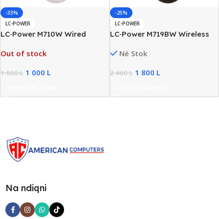
-33%
-25%
LC-POWER
LC-POWER
LC‑Power M710W Wired
LC‑Power M719BW Wireless
Optical USB Mouse, 800 DPI
Optical Mouse, 800–1600
Out of stock
Në Stok
DPI, 6 Buttons, Ergonomic
Design
1 000
L
1 800
L
1 500
L
2 400
L
Lexoni Më Tepër
Shto Në Shporte
Na ndiqni