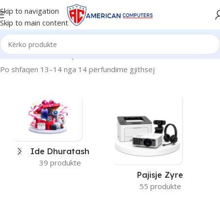
Skip to navigation
Skip to main content
Kreu
/
LC-POWER
/
Faqe 2
Po shfaqen 13–14 nga 14 përfundime gjithsej
Ide Dhuratash
39 produkte
Pajisje Zyre
55 produkte