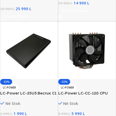
14 900
L
29 900
L
25 990
L
39 900
L
Shto Në Shporte
Shto Në Shporte
-33%
-33%
LC-POWER
LC-POWER
LC-Power LC-25U3 Becrux C1
LC-Power LC-CC-120 CPU
2.5″ HDD & SSD, New
Cooler me 120mm PWM Fan,
Në Stok
Në Stok
New
1 990
L
5 990
L
2 990
L
8 990
L