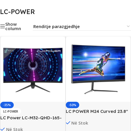
LC-POWER
Show
column
-35%
-50%
LC POWER M24 Curved 23.8″
LC-POWER
FHD Monitor Gaming, 165Hz,
LC Power LC-M32-QHD-165-
Në Stok
HDMI/DP, New
C-V2 31.5″ 2K QHD Curved
Në Stok
Gaming Monitor, New