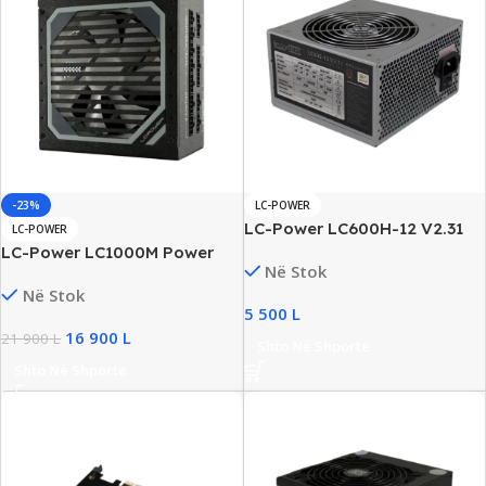
-23%
LC-POWER
LC-Power LC600H-12 V2.31
LC-POWER
600W ATX Power Supply,
LC-Power LC1000M Power
Në Stok
New
Supply 1000W, 80+ Gold Full
Në Stok
Modular, New
5 500
L
16 900
L
21 900
L
Shto Në Shporte
Shto Në Shporte