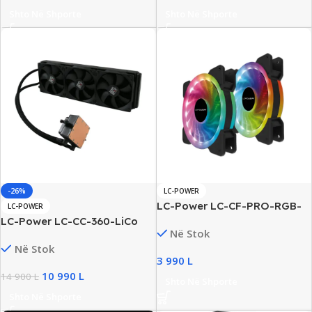
Shto Në Shporte
Shto Në Shporte
-26%
LC-POWER
LC-Power LC-CF-PRO-RGB-
LC-POWER
COMBO Fan Kit, New
LC-Power LC-CC-360-LiCo
Në Stok
360mm Liquid Cooler, New
Në Stok
3 990
L
10 990
L
14 900
L
Shto Në Shporte
Shto Në Shporte