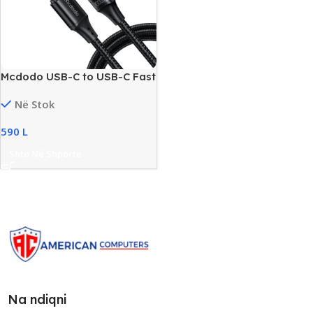
Mcdodo USB-C to USB-C Fast
Charging Cable with Power
Në Stok
Display, New
590
L
Shto Në Shporte
Na ndiqni