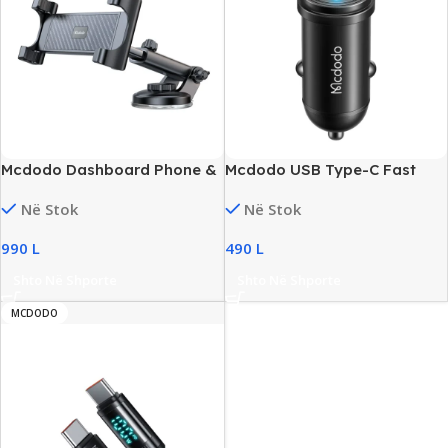
Mcdodo Dashboard Phone &
Mcdodo USB Type-C Fast
Tablet Holder, New
Charging Adapter
Në Stok
Në Stok
990
L
490
L
Shto Në Shporte
Shto Në Shporte
MCDODO