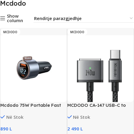
Mcdodo
Show
column
MCDODO
MCDODO
Mcdodo 75W Portable Fast
MCDODO CA-147 USB-C to
Charger
MagSafe 3 Cable, 140W PD
Në Stok
Në Stok
Charging, 2M, LED Indicator,
New
890
L
2 490
L