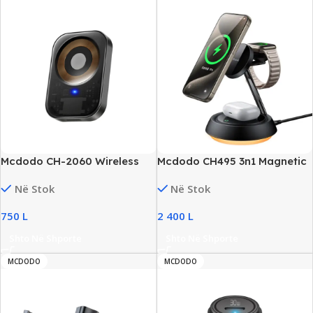
Mcdodo CH-2060 Wireless
Mcdodo CH495 3n1 Magnetic
Charger për Apple Watch,
Wireless Charging Stand,
Në Stok
Në Stok
New
+Night Light, New
750
L
2 400
L
Shto Në Shporte
Shto Në Shporte
MCDODO
MCDODO