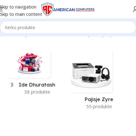
Skip to navigation
Skip to main content
Kreu
Brand produkti
Mcdodo
Po shfaqen krejt 9 përfundimet
Ide Dhuratash
38 produkte
Pajisje Zyre
55 produkte