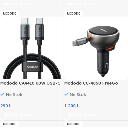
Shto Në Shporte
Shto Në Shporte
MCDODO
MCDODO
Mcdodo CA4410 60W USB-C
Mcdodo CC-4850 FreeGo
to USB-C Cable
80W Car Charger, USB-C,
Në Stok
Në Stok
NewMcdodo CC-4850 FreeGo
80W Car Charger, USB-C,
290
L
1 200
L
New
Shto Në Shporte
Shto Në Shporte
MCDODO
MCDODO