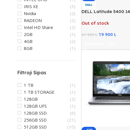
IRIS XE
(3)
DELL Latitude 5400 14
Nvidia
(2)
Business Laptop, Intel
RADEON
(2)
Out of stock
16GB RAM DDR4, 128G
Intel HD Share
(2)
2GB
(1)
19 900
L
41 900
L
4GB
(2)
Lexoni Më Tepër
8GB
(1)
Filtroji Sipas
1 TB
(1)
1 TB STORAGE
(1)
128GB
(2)
128GB UFS
(1)
128GB SSD
(6)
256GB SSD
(21)
512GB SSD
(10)