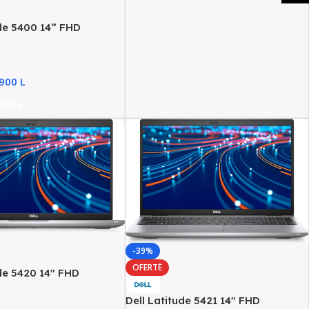
ude 5400 14” FHD
ptop, Intel i7 Gen8,
, 256GB SSD NVMe
 900
L
porte
-39%
OFERTË
ude 5420 14″ FHD
ptop, Intel i7 Gen11,
Dell Latitude 5421 14″ FHD
 512GB SSD