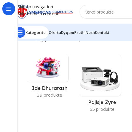
Skip to navigation
Skip to main content
Kategoritë
Oferta
Dyqani
Rreth Nesh
Kontakt
Kreu
/
Display produkti
/
14"
/
Faqe 2
Ide Dhuratash
39 produkte
Pajisje Zyre
55 produkte