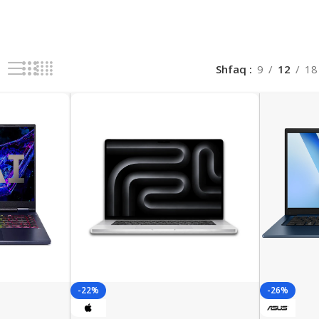
Shfaq
9
12
18
-22%
-26%