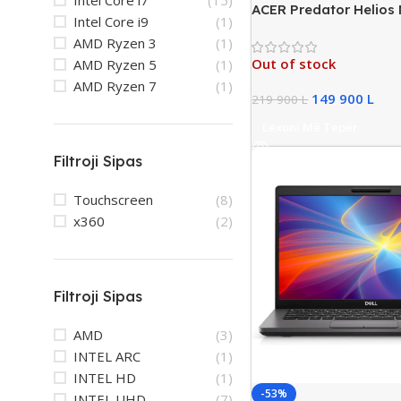
Intel Core i7
(15)
ACER Predator Helios 
Intel Core i9
(1)
Gaming Laptop, Intel 
AMD Ryzen 3
(1)
DDR5, 1TB SSD NVMe,
Out of stock
AMD Ryzen 5
(1)
4070/8GB, New
AMD Ryzen 7
(1)
149 900
L
219 900
L
Lexoni Më Tepër
Filtroji Sipas
Touchscreen
(8)
x360
(2)
Filtroji Sipas
AMD
(3)
INTEL ARC
(1)
INTEL HD
(1)
-53%
INTEL UHD
(7)