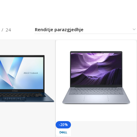
24
-20%