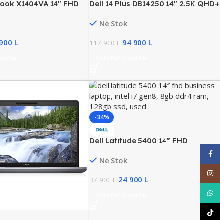
book X1404VA 14″ FHD
Dell 14 Plus DB14250 14″ 2.5K QHD+
ptop, Intel i3 Gen13,
Business Laptop, Ultra 7 258V,
Në Stok
28GB SSD, Intel UHD
32GB RAM, 1TB SSD NVMe, Win11,
New
New
 900
L
94 900
L
117 900
L
porte
Shto Në Shporte
-34%
Dell Latitude 5400 14” FHD
Business Laptop, Intel i7 Gen8,
Face
Në Stok
8GB DDR4, 128GB SSD, UHD
Graphics
Inst
24 900
L
37 900
L
What
Shto Në Shporte
TikT