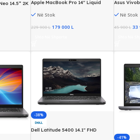
Apple MacBook Pro 14″ Liquid
Asus Vivo
Neo 14.5” 2K
Retina, M4 Pro Chip, 24GB Memory,
Buisness La
Ultra 7, 16GB
Në Stok
Në Stok
1TB SSD
8GB RAM, 1
 NVIDIA RTX
Graphics, 
179 000
L
33
229 900
L
45 900
L
Shto Në Shporte
Shto Në Sh
-38%
Dell Latitude 5400 14.1″ FHD
Business Laptop, Intel i7 Gen8,
-41%