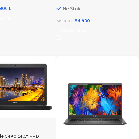
Touchscreen Business Laptop,
 900
L
Në Stok
Intel i5 Gen11, 16GB DDR4, 256GB
SSD NVMe, Produkt Vitrine
porte
34 900
L
56 900
L
Shto Në Shporte
de 5490 14.1″ FHD