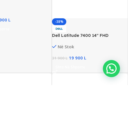
ptop, Intel i5 Gen8th,
DDR4, 128GB SSD
 900
L
-38%
porte
Dell Latitude 7400 14″ FHD
Business Laptop, Intel i5 Gen8,
Në Stok
16GB DDR4, 256GB SSD
19 900
L
31 900
L
Shto Në Shporte