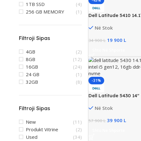
-43%
1TB SSD
(4)
256 GB MEMORY
(1)
Dell Latitude 5410 14.
Business Laptop, Intel
Në Stok
16GB DDR4, 256GB S
Filtroji Sipas
19 900
L
34 900
L
Shto Në Shporte
4GB
(2)
8GB
(12)
16GB
(24)
24 GB
(1)
-31%
32GB
(8)
Dell Latitude 5430 14
Touchscreen Business
Në Stok
Filtroji Sipas
Intel i5 Gen12, 16GB 
SSD NVMe, Iris Xe Gra
39 900
L
57 900
L
New
(11)
Produkt Vitrine
(2)
Shto Në Shporte
Used
(34)