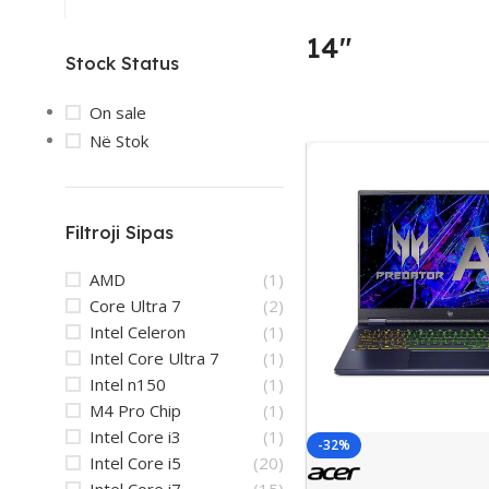
14"
Stock Status
On sale
Në Stok
Filtroji Sipas
AMD
(1)
Core Ultra 7
(2)
Intel Celeron
(1)
Intel Core Ultra 7
(1)
Intel n150
(1)
M4 Pro Chip
(1)
Intel Core i3
(1)
-32%
Intel Core i5
(20)