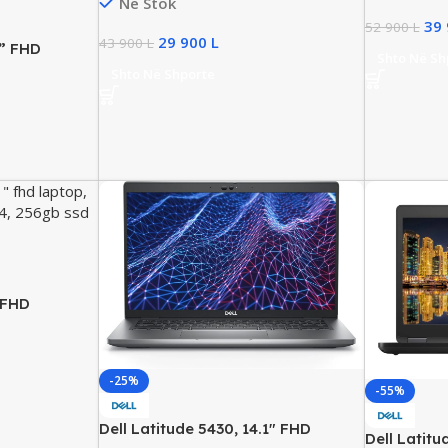
Në Stok
16GB DDR4, 256GB SSD NVMe, Iris
39
Xe Graphics
52 900
L
29 900
L
43 900
L
1” FHD
Shto Në Sh
 i5 Gen10,
Shto Në Shporte
SD NVMe
″ FHD
 Laptop,
DDR4, 256GB
phics
-25%
-55%
Dell Latitude 5430, 14.1″ FHD
Dell Latitu