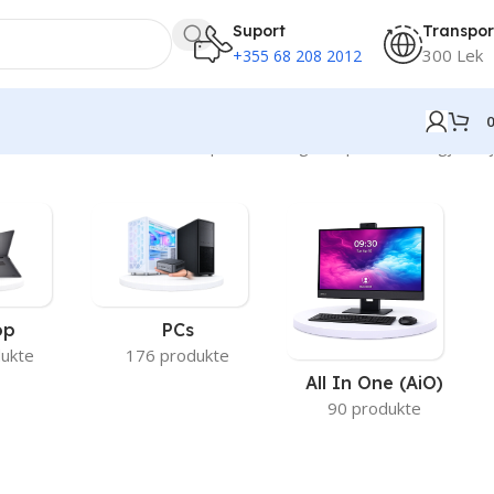
Suport
Transpor
300 Lek
+355 68 208 2012
Po shfaqen 13–24 nga 47 përfundime gjithsej
op
PCs
ukte
176 produkte
All In One (AiO)
90 produkte