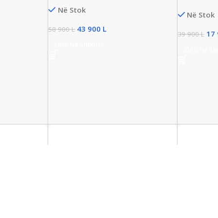
Business Laptop, Intel i7 Gen12,
Business La
Në Stok
32GB DDR4, 512GB NVMe SSD, Iris
Në Stok
16GB RAM 
Xe Graphics
43 900
L
58 900
L
17
39 900
L
Shto Në Shporte
Shto Në Sh