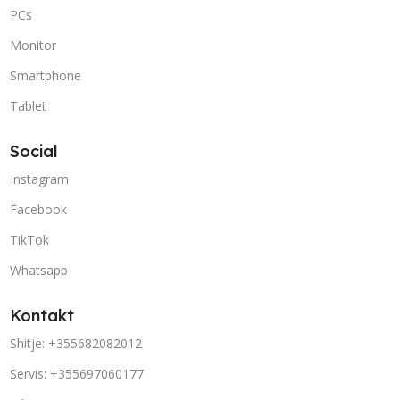
PCs
Monitor
Smartphone
Tablet
Social
Instagram
Facebook
TikTok
Whatsapp
Kontakt
Shitje: +355682082012
Servis: +355697060177