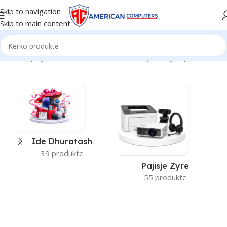
Skip to navigation
Skip to main content
Kreu
/
Display produkti
/
55"
Po shfaqen krejt 2 përfundimet
Ide Dhuratash
39 produkte
Pajisje Zyre
55 produkte