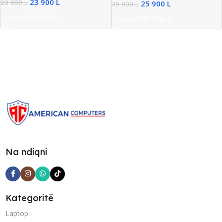
23 900
L
29 900
L
25 900
L
49 900
L
Lexoni Më Tepër
Lexoni Më Tepër
Na ndiqni
Kategoritë
Laptop