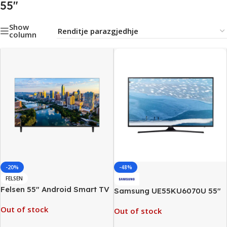
55"
Show
column
-20%
-48%
FELSEN
Felsen 55″ Android Smart TV
Samsung UE55KU6070U 55″
4K Ultra HD, New
4K Ultra HD Smart TV
Out of stock
Out of stock