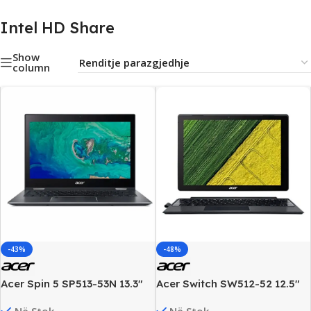
Intel HD Share
Show
column
-43%
-48%
Acer Spin 5 SP513-53N 13.3″
Acer Switch SW512-52 12.5″
FHD X360 Touch Business
2K Touch 2N1 Business
Në Stok
Në Stok