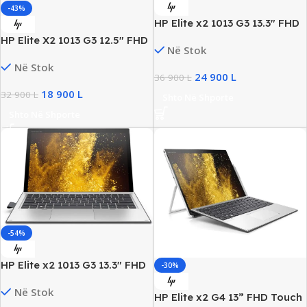
-43%
HP Elite x2 1013 G3 13.3″ FHD
2n1 Business Laptop, Intel i5
HP Elite X2 1013 G3 12.5″ FHD
Në Stok
Gen8, 8 GB DDR4, 256GB
Touchscreen 2N1 Business
SSD, UHD Graphics 620, New
Në Stok
Laptop, Intel i5 Gen8, 8GB
24 900
L
36 900
L
RAM DDR4, 256GB SSD
18 900
L
32 900
L
Shto Në Shporte
Shto Në Shporte
-54%
HP Elite x2 1013 G3 13.3″ FHD
-30%
2n1 Business Laptop, Intel i5
Në Stok
Gen8, 8 GB DDR4, 256GB
HP Elite x2 G4 13” FHD Touch