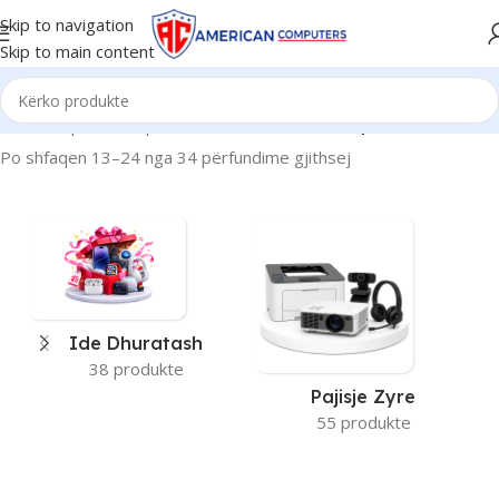
Skip to navigation
Skip to main content
Kreu
/
Graphic Card produkti
/
Intel HD Share
/
Faqe 2
Po shfaqen 13–24 nga 34 përfundime gjithsej
Ide Dhuratash
38 produkte
Pajisje Zyre
55 produkte