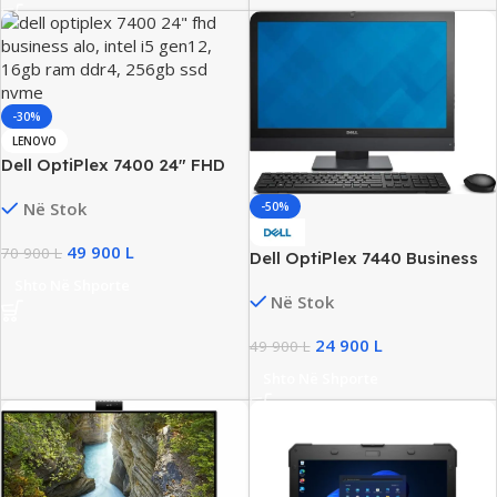
-30%
LENOVO
Dell OptiPlex 7400 24″ FHD
Business AiO, Intel i5 Gen12,
Në Stok
-50%
16GB RAM DDR4, 256GB SSD
NVMe
49 900
L
70 900
L
Dell OptiPlex 7440 Business
AIO 23.8” FHD, Intel i5 Gen6,
Shto Në Shporte
Në Stok
16GB DDR4, 256GB SSD, Intel
HD Graphics 530
24 900
L
49 900
L
Shto Në Shporte