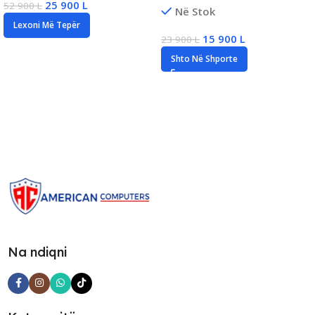
25 900
L
52 900
L
AMD Radeon 610M, New
Në Stok
Gen7, 8GB DDR4, 256GB SSD
Lexoni Më Tepër
15 900
L
23 900
L
Shto Në Shporte
Na ndiqni