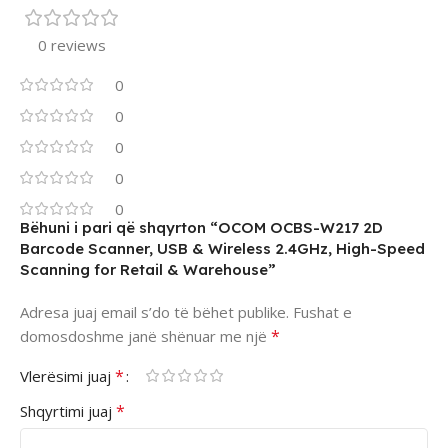
0 reviews
0
0
0
0
0
Bëhuni i pari që shqyrton “OCOM OCBS-W217 2D
Barcode Scanner, USB & Wireless 2.4GHz, High-Speed
Scanning for Retail & Warehouse”
Adresa juaj email s’do të bëhet publike.
Fushat e
*
domosdoshme janë shënuar me një
*
Vlerësimi juaj
*
Shqyrtimi juaj