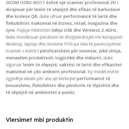
OCOM OCBS-W217 është një scanner profesional 2D i
dizajnuar për lexim të shpejtë dhe efikas të barkodave
dhe kodeve QR
, duke ofruar
performancë të lartë dhe
fleksibilitet maksimal në biznes, retail, magazina dhe
zyre
. Pajisja mbështet
lidhje USB dhe Wireless 2.4GHz
,
duke mundësuar përdorim të drejtpërdrejtë me kompjuter
desktop, laptop dhe sisteme POS pa tela të panevojshme.
Scanner-i është
i përshtatshëm për inventar, pikë shitje,
menaxhim produktesh, logjistikë dhe industri
, duke
siguruar
lexim të shpejtë, saktësi të lartë dhe efikasitet
maksimal në çdo ambient profesional
. Ky model është
zgjedhja ideale për ata që kërkojnë
performancë të
besueshme, fleksibilitet dhe përdorim të thjeshtë dhe
të shpejtë në ambientet e punës
.
Vlersimet mbi produktin