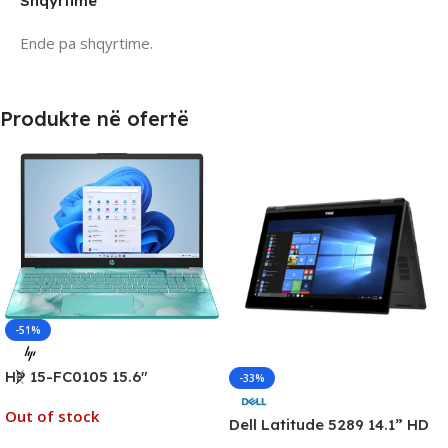
Shqyrtime
Ende pa shqyrtime.
Produkte në ofertë
-51%
HP 15-FC0105 15.6″
-33%
Touchscreen Business
Out of stock
Laptop, AMD Athlon Silver
Dell Latitude 5289 14.1” HD
7120U, 8GB RAM, 128GB SSD,
Touch 2n1 Laptop, Intel i5