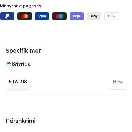
Mënyrat e pagesës:
Specifikimet
Status
STATUS
New
Përshkrimi