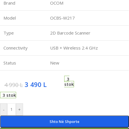
Brand
OCOM
Model
OCBS-W217
Type
2D Barcode Scanner
Connectivity
USB + Wireless 2.4 GHz
Status
New
3
3 490
L
4 990
L
stok
3 stok
-
+
Shto Në Shporte