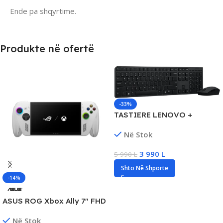
Ende pa shqyrtime.
Produkte në ofertë
-33%
TASTIERE LENOVO +
MOUSE E RIKARIKUESHME
Në Stok
3 990
L
5 990
L
Shto Në Shporte
-14%
ASUS ROG Xbox Ally 7″ FHD
Touch, AMD Ryzen Z2 A,
Në Stok
16GB RAM, 512GB SSD, New