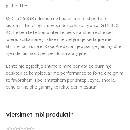
gjithë ditës.
SSD-ja 256GB ndihmon në hapjen më të shpejtë të
sistemit dhe programeve, ndërsa karta grafike GTX 970
4GB e bën këtë kompjuter të përshtatshëm edhe për
lojëra, aplikacione grafike dhe detyra që kërkojnë më
shumë fuqi vizuale. Kasa Predator i jep pamje gaming dhe
një ndërtim solid për përdorim afatgjatë.
Është një zgjedhje shumë e mirë për ata që duan një
desktop të kompletuar me performancë të fortë dhe çmim
të favorshëm. I përshtatshëm për shtëpi, zyrë, shkollë,
punë online dhe gaming të lehtë deri mesatar.
Vlersimet mbi produktin