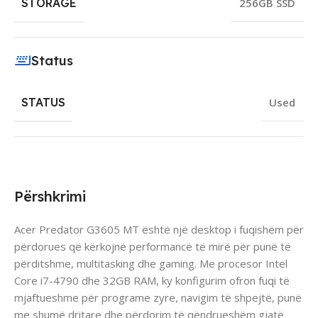
STORAGE
256GB SSD
Status
STATUS
Used
Përshkrimi
Acer Predator G3605 MT është një desktop i fuqishëm për
përdorues që kërkojnë performancë të mirë për punë të
përditshme, multitasking dhe gaming. Me procesor Intel
Core i7-4790 dhe 32GB RAM, ky konfigurim ofron fuqi të
mjaftueshme për programe zyre, navigim të shpejtë, punë
me shumë dritare dhe përdorim të qëndrueshëm gjatë