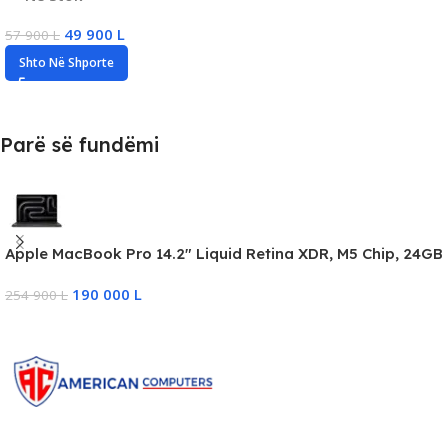
49 900
L
57 900
L
Shto Në Shporte
Parë së fundëmi
Apple MacBook Pro 14.2″ Liquid Retina XDR, M5 Chip, 24GB
Memory, 1TB Storage, 10-core GPU, New
190 000
L
254 900
L