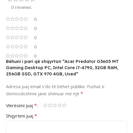
0 reviews
0
0
0
0
0
Bëhuni i pari që shqyrton “Acer Predator G3605 MT
Gaming Desktop PC, Intel Core i7-4790, 32GB RAM,
256GB SSD, GTX 970 4GB, Used”
Adresa juaj email s’do të bëhet publike.
Fushat e
*
domosdoshme janë shënuar me një
*
Vlerësimi juaj
*
Shqyrtimi juaj