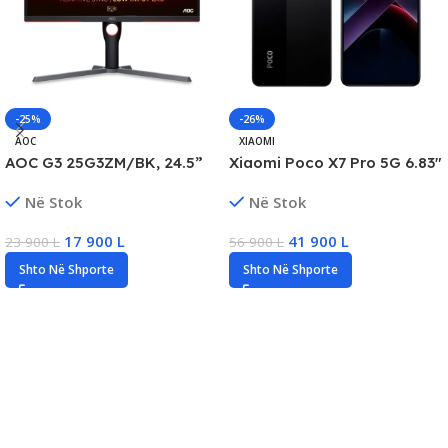
-25%
-26%
AOC
XIAOMI
AOC G3 25G3ZM/BK, 24.5”
Xiaomi Poco X7 Pro 5G 6.83″
FHD Gaming Monitor, 0.5ms,
AMOLED, 12GB RAM, 512GB
Në Stok
Në Stok
DP/HDMI, New
Storage, New
17 900
L
41 900
L
23 900
L
56 900
L
Shto Në Shporte
Shto Në Shporte