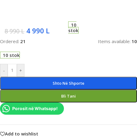
10
4 990
L
8 990
L
stok
Ordered:
21
Items available:
10
10 stok
-
+
Shto Në Shporte
Bli Tani
Porosit në Whatsapp!
Add to wishlist