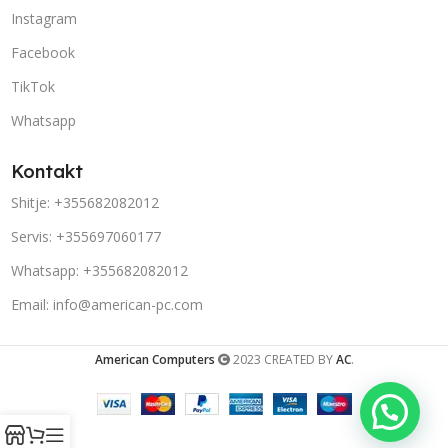
Instagram
Facebook
TikTok
Whatsapp
Kontakt
Shitje: +355682082012
Servis: +355697060177
Whatsapp: +355682082012
Email: info@american-pc.com
American Computers
2023 CREATED BY
AC
.