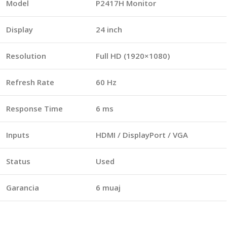
Model
P2417H Monitor
Display
24 inch
Resolution
Full HD (1920×1080)
Refresh Rate
60 Hz
Response Time
6 ms
Inputs
HDMI / DisplayPort / VGA
Status
Used
Garancia
6 muaj