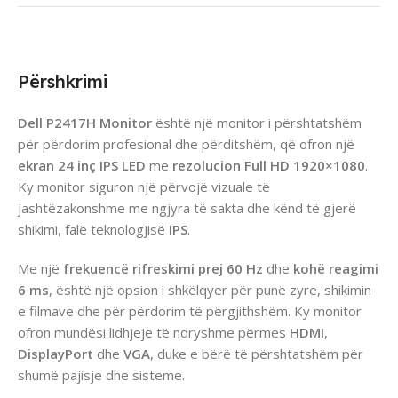
Përshkrimi
Dell P2417H Monitor
është një monitor i përshtatshëm
për përdorim profesional dhe përditshëm, që ofron një
ekran 24 inç IPS LED
me
rezolucion Full HD 1920×1080
.
Ky monitor siguron një përvojë vizuale të
jashtëzakonshme me ngjyra të sakta dhe kënd të gjerë
shikimi, falë teknologjisë
IPS
.
Me një
frekuencë rifreskimi prej 60 Hz
dhe
kohë reagimi
6 ms
, është një opsion i shkëlqyer për punë zyre, shikimin
e filmave dhe për përdorim të përgjithshëm. Ky monitor
ofron mundësi lidhjeje të ndryshme përmes
HDMI
,
DisplayPort
dhe
VGA
, duke e bërë të përshtatshëm për
shumë pajisje dhe sisteme.