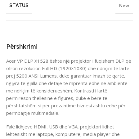
STATUS
New
Përshkrimi
Acer VP DLP X1528 është një projektor i fuqishëm DLP që
ofron rezolucion Full HD (1920×1080) dhe ndriçim të lartë
prej 5200 ANSI Lumens, duke garantuar imazh të qartë,
ngjyra të gjalla dhe detaje të mprehta edhe në ambiente
me ndriçim të konsiderueshëm. Kontrasti i lartë
përmirëson thellësinë e figurës, duke e bërë të
përshtatshëm si për prezantime biznesi ashtu edhe për
përmbajtje multimediale.
Falë lidhjeve HDMI, USB dhe VGA, projektori lidhet
lehtësisht me laptopë, kompjuterë, media player dhe