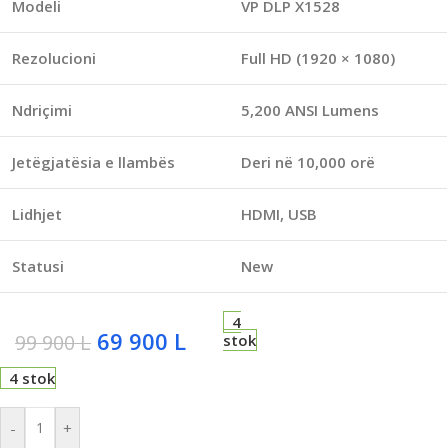
Modeli
VP DLP X1528
Rezolucioni
Full HD (1920 × 1080)
Ndriçimi
5,200 ANSI Lumens
Jetëgjatësia e llambës
Deri në 10,000 orë
Lidhjet
HDMI, USB
Statusi
New
4
69 900
L
99 900
L
stok
4 stok
-
+