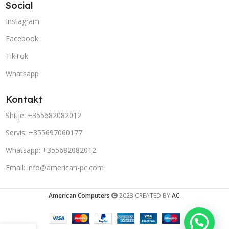
Social
Instagram
Facebook
TikTok
Whatsapp
Kontakt
Shitje: +355682082012
Servis: +355697060177
Whatsapp: +355682082012
Email: info@american-pc.com
American Computers
2023 CREATED BY
AC
.