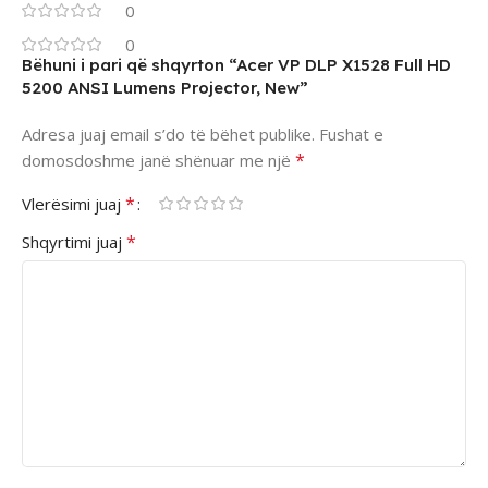
0
0
Bëhuni i pari që shqyrton “Acer VP DLP X1528 Full HD
5200 ANSI Lumens Projector, New”
Adresa juaj email s’do të bëhet publike.
Fushat e
*
domosdoshme janë shënuar me një
*
Vlerësimi juaj
*
Shqyrtimi juaj