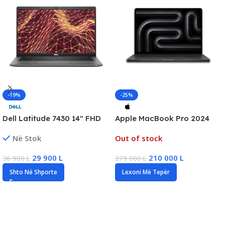
-19%
-25%
Dell Latitude 7430 14″ FHD
Apple MacBook Pro 2024
Business Laptop, Intel i7
16.2″ Liquid Retina, M4 Pro,
Në Stok
Out of stock
Gen12, 16GB DDR4, 512GB
24GB RAM, 512GB SSD, New
SSD NVMe
29 900
L
210 000
L
36 900
L
279 000
L
Shto Në Shporte
Lexoni Më Tepër