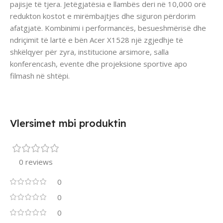
pajisje të tjera. Jetëgjatësia e llambës deri në 10,000 orë
redukton kostot e mirëmbajtjes dhe siguron përdorim
afatgjatë. Kombinimi i performancës, besueshmërisë dhe
ndriçimit të lartë e bën Acer X1528 një zgjedhje të
shkëlqyer për zyra, institucione arsimore, salla
konferencash, evente dhe projeksione sportive apo
filmash në shtëpi.
Vlersimet mbi produktin
0 reviews
0
0
0