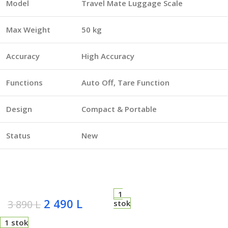
Model
Travel Mate Luggage Scale
Max Weight
50 kg
Accuracy
High Accuracy
Functions
Auto Off, Tare Function
Design
Compact & Portable
Status
New
1
2 490
L
3 890
L
stok
1 stok