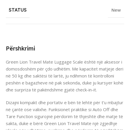
STATUS
New
Përshkrimi
Green Lion Travel Mate Luggage Scale është një aksesor i
domosdoshëm për çdo udhëtim. Me kapacitet matjeje deri
në 50 kg dhe saktësi të lartë, ju ndihmon të kontrolloni
peshën e bagazheve në pak sekonda, duke ju kursyer kohë
dhe surpriza të pakëndshme gjatë check-in-it.
Dizajni kompakt dhe portativ e bën të lehtë për t’u mbajtur
në çantë ose valixhe. Funksionet praktike si Auto Off dhe
Tare Function sigurojnë përdorim të thjeshtë dhe matje të
sakta, duke e bërë Green Lion Travel Mate një zgjedhje