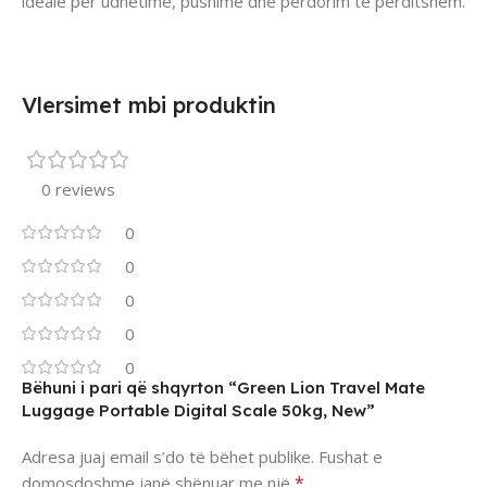
ideale për udhëtime, pushime dhe përdorim të përditshëm.
Vlersimet mbi produktin
0 reviews
0
0
0
0
0
Bëhuni i pari që shqyrton “Green Lion Travel Mate
Luggage Portable Digital Scale 50kg, New”
Adresa juaj email s’do të bëhet publike.
Fushat e
*
domosdoshme janë shënuar me një