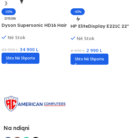
-30%
-40%
DYSON
Dyson Supersonic HD16 Hair
HP EliteDisplay E221C 22″
Dryer Profesional, +Heat
FHD Monitor profesional,
Në Stok
Control, New
Në Stok
60Hz, 7ms, VGA/DP/DVI
34 900
L
49 900
L
2 990
L
4 990
L
Shto Në Shporte
Shto Në Shporte
Na ndiqni