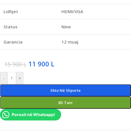
Lidhjet
HDMI/VGA
Status
New
Garancia
12 muaj
11 900
L
15 900
L
-
+
Shto Në Shporte
Bli Tani
Porosit në Whatsapp!