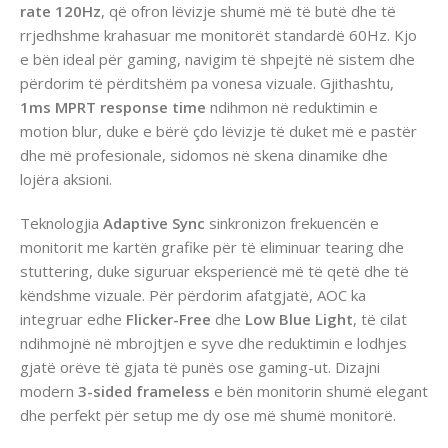
rate 120Hz
, që ofron lëvizje shumë më të butë dhe të
rrjedhshme krahasuar me monitorët standardë 60Hz. Kjo
e bën ideal për gaming, navigim të shpejtë në sistem dhe
përdorim të përditshëm pa vonesa vizuale. Gjithashtu,
1ms MPRT response time
ndihmon në reduktimin e
motion blur, duke e bërë çdo lëvizje të duket më e pastër
dhe më profesionale, sidomos në skena dinamike dhe
lojëra aksioni.
Teknologjia
Adaptive Sync
sinkronizon frekuencën e
monitorit me kartën grafike për të eliminuar tearing dhe
stuttering, duke siguruar eksperiencë më të qetë dhe të
këndshme vizuale. Për përdorim afatgjatë, AOC ka
integruar edhe
Flicker-Free
dhe
Low Blue Light
, të cilat
ndihmojnë në mbrojtjen e syve dhe reduktimin e lodhjes
gjatë orëve të gjata të punës ose gaming-ut. Dizajni
modern
3-sided frameless
e bën monitorin shumë elegant
dhe perfekt për setup me dy ose më shumë monitorë.