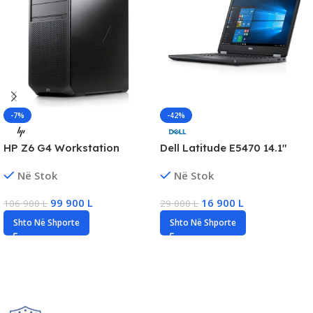
-7%
-42%
HP Z6 G4 Workstation
Dell Latitude E5470 14.1″
Desktop, Intel Xeon Gold
FHD Business Laptop, Intel
Në Stok
Në Stok
5122 x2, 64GB DDR4, 512GB
i5, 8GB RAM, 256GB SSD
SSD NVMe, Quadro
99 900
L
16 900
L
106 900
L
29 000
L
P4000/8GB
Shto Në Shporte
Shto Në Shporte