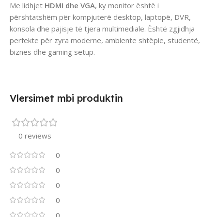
Me lidhjet
HDMI dhe VGA
, ky monitor është i
përshtatshëm për kompjuterë desktop, laptopë, DVR,
konsola dhe pajisje të tjera multimediale. Është zgjidhja
perfekte për zyra moderne, ambiente shtëpie, studentë,
biznes dhe gaming setup.
Vlersimet mbi produktin
0 reviews
0
0
0
0
0