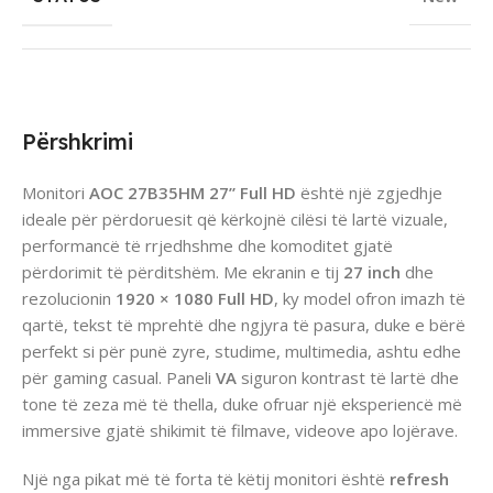
Përshkrimi
Monitori
AOC 27B35HM 27” Full HD
është një zgjedhje
ideale për përdoruesit që kërkojnë cilësi të lartë vizuale,
performancë të rrjedhshme dhe komoditet gjatë
përdorimit të përditshëm. Me ekranin e tij
27 inch
dhe
rezolucionin
1920 × 1080 Full HD
, ky model ofron imazh të
qartë, tekst të mprehtë dhe ngjyra të pasura, duke e bërë
perfekt si për punë zyre, studime, multimedia, ashtu edhe
për gaming casual. Paneli
VA
siguron kontrast të lartë dhe
tone të zeza më të thella, duke ofruar një eksperiencë më
immersive gjatë shikimit të filmave, videove apo lojërave.
Një nga pikat më të forta të këtij monitori është
refresh