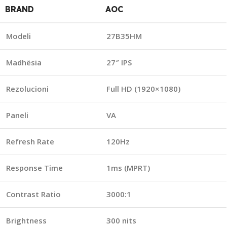
BRAND
AOC
Modeli
27B35HM
Madhësia
27″ IPS
Rezolucioni
Full HD (1920×1080)
Paneli
VA
Refresh Rate
120Hz
Response Time
1ms (MPRT)
Contrast Ratio
3000:1
Brightness
300 nits