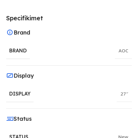
Specifikimet
Brand
BRAND
AOC
Display
DISPLAY
27″
Status
STATUS
New