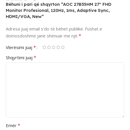
Bëhuni i pari që shqyrton “AOC 27B35HM 27″ FHD
Monitor Profesional, 120Hz, 1ms, Adaptive Sync,
HDMI/VGA, New”
Adresa juaj email s’do të bëhet publike.
Fushat e
*
domosdoshme janë shënuar me një
*
Vlerësimi juaj
*
Shqyrtimi juaj
*
Emër