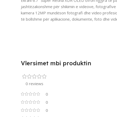
Ekrani 6.7″ Super Retina XDR OLED ofron ngjyra të pas
jashtëzakonshme për shikimin e videove, fotografive
kamera 12MP mundëson fotografi dhe video profesion
të bollshme për aplikacione, dokumente, foto dhe vid
Vlersimet mbi produktin
0 reviews
0
0
0