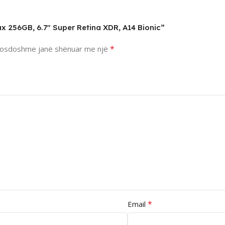
ax 256GB, 6.7″ Super Retina XDR, A14 Bionic”
*
osdoshme janë shënuar me një
*
Email