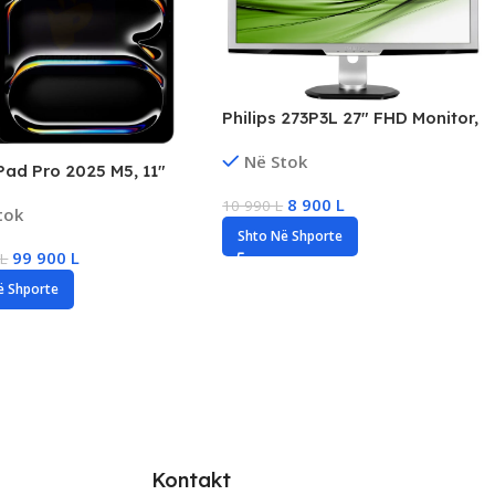
Philips 273P3L 27″ FHD Monitor,
60Hz, 5ms, HDMI/DVI/VGA
Në Stok
Pad Pro 2025 M5, 11″
etina XDR, 512GB
8 900
L
10 990
L
tok
, Wi-Fi+Cellular, New
Shto Në Shporte
99 900
L
0
L
ë Shporte
Kontakt