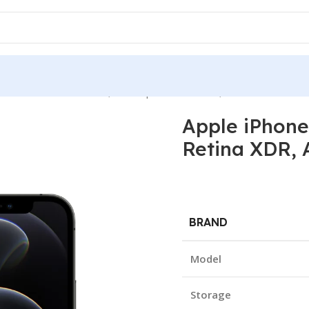
one 12 Pro Max 256GB, 6.7″ Super Retina XDR, A14 Bionic
Apple iPhone
Retina XDR, 
BRAND
Model
Storage