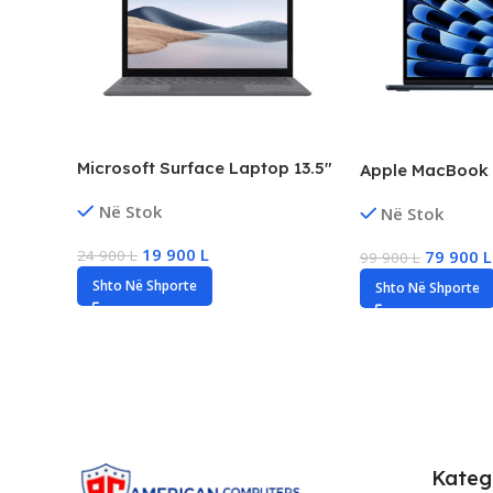
Microsoft Surface Laptop 13.5″
Apple MacBook A
2K Touch Business Laptop,
Retina, M3 Chip
Në Stok
Në Stok
Intel i5 Gen7, 8GB RAM, 128GB
256GB SSD, Ne
SSD, HD Graphics 620
19 900
L
24 900
L
79 900
L
99 900
L
Shto Në Shporte
Shto Në Shporte
Kateg