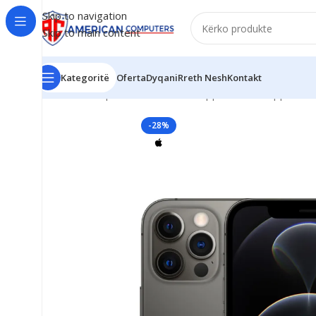
Skip to navigation
Skip to main content
Kategoritë
Oferta
Dyqani
Rreth Nesh
Kontakt
Kreu
Smartphone & Aksesorë
Apple iPhone
Apple iPh
-28%