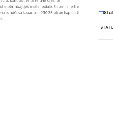
ura, kontrast të lartë dhe cilësi të
 dhe përmbajtjes multimediale. Sistemi me tre
Sta
ale, ndërsa kapaciteti 256GB ofron hapësirë
eo.
STAT