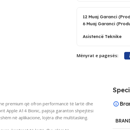
12 Muaj Garanci (Produ
6 Muaj Garanci (Produ
Asistencë Teknike
Mënyrat e pagesës:
Speci
Bra
e premium që ofron performancë të lartë dhe
it Apple A14 Bionic, pajisja garanton shpejtësi
hshëm në aplikacione, lojëra dhe multitasking.
BRAN