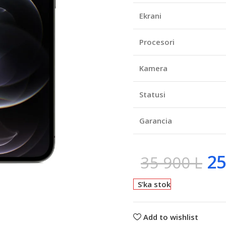
Ekrani
Procesori
Kamera
Statusi
Garancia
25
35 900
L
S’ka stok
Add to wishlist