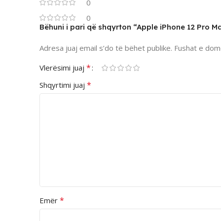
0
0
Bëhuni i pari që shqyrton “Apple iPhone 12 Pro M
Adresa juaj email s’do të bëhet publike.
Fushat e dom
*
Vlerësimi juaj
*
Shqyrtimi juaj
*
Emër