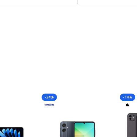
-24%
-14%