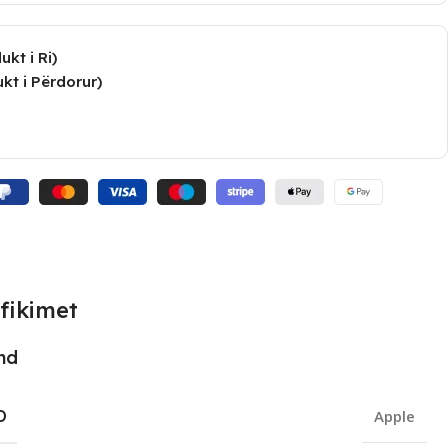
kt i Ri)
kt i Përdorur)
fikimet
nd
D
Apple