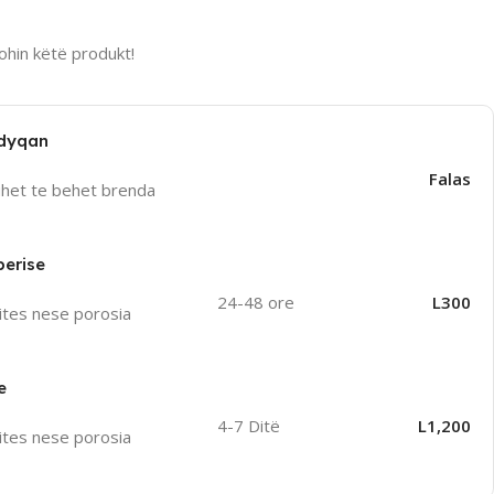
hin këtë produkt!
 dyqan
Falas
uhet te behet brenda
perise
24-48 ore
L300
ites nese porosia
e
4-7 Ditë
L1,200
ites nese porosia