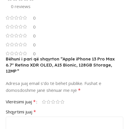
0 reviews
0
0
0
0
0
Bëhuni i pari që shqyrton “Apple iPhone 13 Pro Max
6.7″ Retina XDR OLED, A15 Bionic, 128GB Storage,
12MP”
Adresa juaj email s’do të bëhet publike.
Fushat e
*
domosdoshme janë shënuar me një
*
Vlerësimi juaj
*
Shqyrtimi juaj