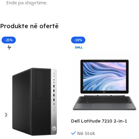
Ende pa shqyrtime.
Produkte në ofertë
-25%
-38%
Dell Latitude 7210 2-in-1
12.3″ QHD+ Touch Laptop,
Në Stok
Core i5 Gen10, 16GB RAM,