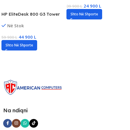
256GB SSD
24 900
L
39 900
L
HP EliteDesk 800 G3 Tower
Shto Në Shporte
PC, Intel i7 Gen7, 16GB
Në Stok
DDR4, 512GB SSD, RTX
3050/6GB
44 900
L
59 900
L
Shto Në Shporte
Na ndiqni