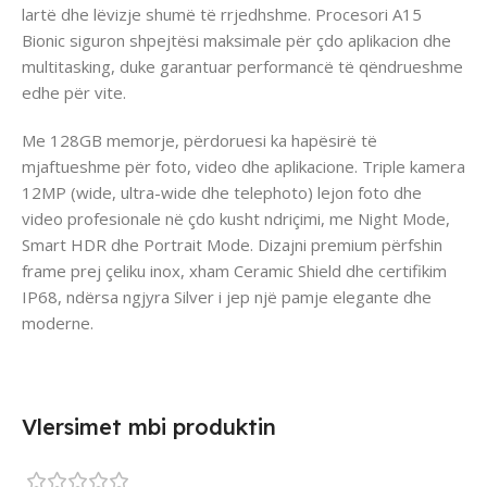
lartë dhe lëvizje shumë të rrjedhshme. Procesori A15
Bionic siguron shpejtësi maksimale për çdo aplikacion dhe
multitasking, duke garantuar performancë të qëndrueshme
edhe për vite.
Me 128GB memorje, përdoruesi ka hapësirë të
mjaftueshme për foto, video dhe aplikacione. Triple kamera
12MP (wide, ultra-wide dhe telephoto) lejon foto dhe
video profesionale në çdo kusht ndriçimi, me Night Mode,
Smart HDR dhe Portrait Mode. Dizajni premium përfshin
frame prej çeliku inox, xham Ceramic Shield dhe certifikim
IP68, ndërsa ngjyra Silver i jep një pamje elegante dhe
moderne.
Vlersimet mbi produktin