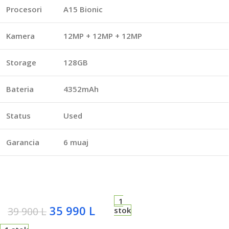
Procesori
A15 Bionic
Kamera
12MP + 12MP + 12MP
Storage
128GB
Bateria
4352mAh
Status
Used
Garancia
6 muaj
1
35 990
L
39 900
L
stok