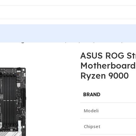
650 Gaming WiFi Motherboard, B650, DDR4, 128GB RAM, AMD
ASUS ROG Str
Motherboard
Ryzen 9000
BRAND
Modeli
Chipset