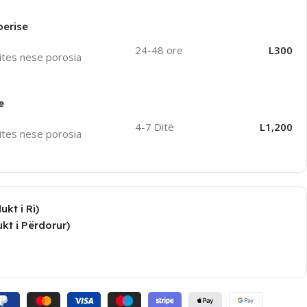
perise
24-48 ore
L300
ites nese porosia
e
4-7 Ditë
L1,200
ites nese porosia
kt i Ri)
kt i Përdorur)