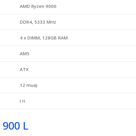
AMD Ryzen 9000
DDR4, 5333 MHz
4 x DIMM, 128GB RAM
AM5
ATX
12 muaj
I ri
 900
L