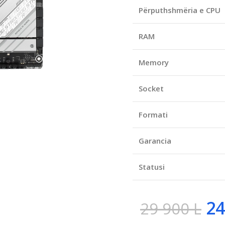
Përputhshmëria e CPU
RAM
Memory
Socket
Formati
Garancia
Statusi
24
29 900
L