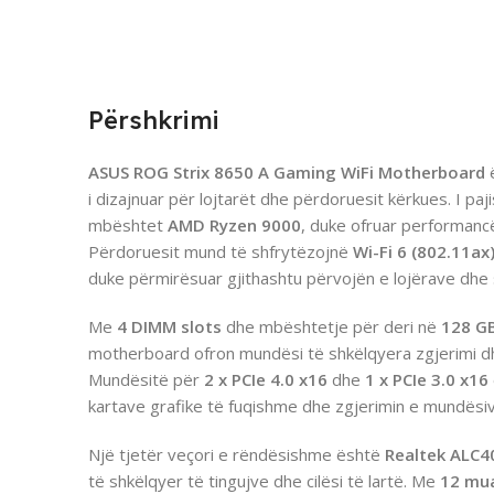
Përshkrimi
ASUS ROG Strix 8650 A Gaming WiFi Motherboard
ë
i dizajnuar për lojtarët dhe përdoruesit kërkues. I pa
mbështet
AMD Ryzen 9000
, duke ofruar performancë 
Përdoruesit mund të shfrytëzojnë
Wi-Fi 6 (802.11ax
duke përmirësuar gjithashtu përvojën e lojërave dhe
Me
4 DIMM slots
dhe mbështetje për deri në
128 G
motherboard ofron mundësi të shkëlqyera zgjerimi dh
Mundësitë për
2 x PCIe 4.0 x16
dhe
1 x PCIe 3.0 x16
kartave grafike të fuqishme dhe zgjerimin e mundësive
Një tjetër veçori e rëndësishme është
Realtek ALC4
të shkëlqyer të tingujve dhe cilësi të lartë. Me
12 mua