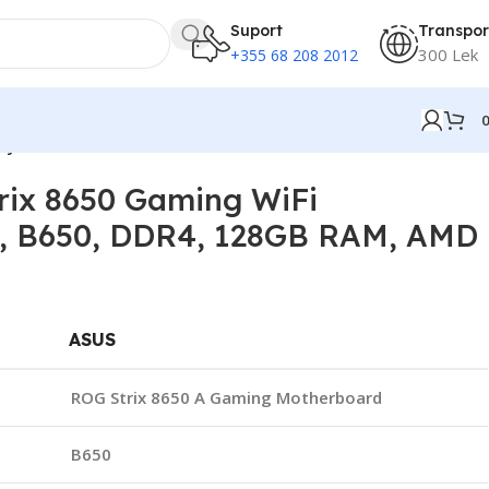
Suport
Transpor
300 Lek
+355 68 208 2012
 Ryzen 9000
ix 8650 Gaming WiFi
, B650, DDR4, 128GB RAM, AMD
ASUS
ROG Strix 8650 A Gaming Motherboard
B650