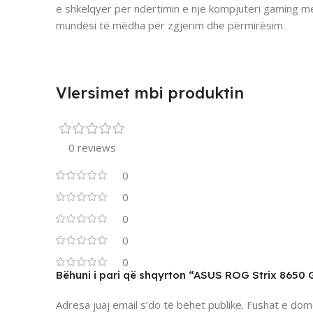
e shkëlqyer për ndërtimin e një kompjuteri gaming 
mundësi të mëdha për zgjerim dhe përmirësim.
Vlersimet mbi produktin
0 reviews
0
0
0
0
0
Bëhuni i pari që shqyrton “ASUS ROG Strix 865
Adresa juaj email s’do të bëhet publike.
Fushat e dom