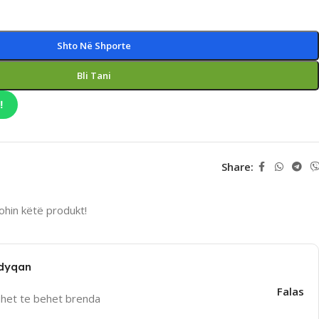
Shto Në Shporte
Bli Tani
!
Share:
hin këtë produkt!
 dyqan
Falas
uhet te behet brenda