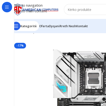
Skip to navigation
Skip to main content
Kategoritë
Oferta
Dyqani
Rreth Nesh
Kontakt
Kreu
/
Komponent PC
/
Motherboard
/
ASUS ROG Strix 8
-17%