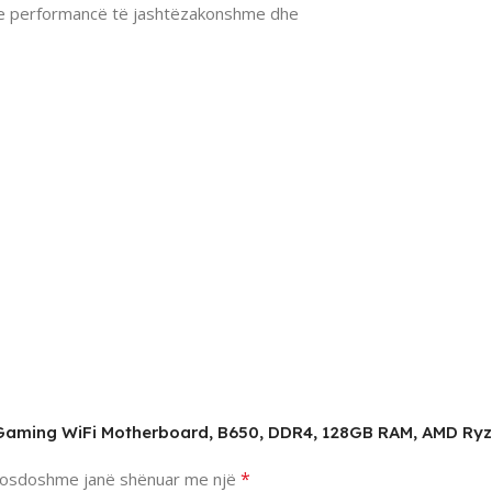
me performancë të jashtëzakonshme dhe
0 Gaming WiFi Motherboard, B650, DDR4, 128GB RAM, AMD Ry
*
osdoshme janë shënuar me një