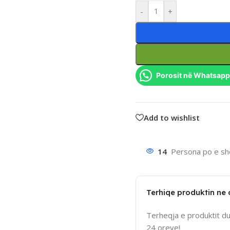
-
+
Porosit në Whatsapp
Add to wishlist
14
Persona po e sho
Terhiqe produktin ne
Terheqja e produktit d
24 oreve!