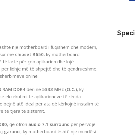
Speci
shtë një motherboard i fuqishëm dhe modern,
jisur me
chipset B650
, ky motherboard
të lartë për çdo aplikacion dhe lojë.
)
për lidhje më të shpejtë dhe të qëndrueshme,
 shërbimeve online.
B RAM DDR4
deri në
5333 MHz (O.C.)
, ky
e ekzekutimi të aplikacioneve të rënda.
e bëjnë atë ideal për ata që kërkojnë instalim të
 të tjera të sistemit.
080
, që ofron
audio 7.1 surround
për përvojë
j garanci
, ky motherboard është një mundësi