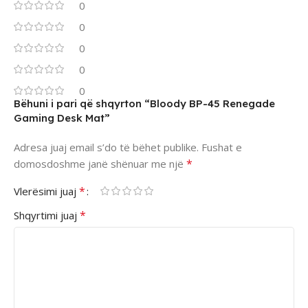
0
0
0
0
0
Bëhuni i pari që shqyrton “Bloody BP-45 Renegade
Gaming Desk Mat”
Adresa juaj email s’do të bëhet publike.
Fushat e
*
domosdoshme janë shënuar me një
*
Vlerësimi juaj
*
Shqyrtimi juaj