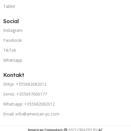
Tablet
Social
Instagram
Facebook
TikTok
Whatsapp
Kontakt
Shitje: +355682082012
Servis: +355697060177
Whatsapp: +355682082012
Email: info@american-pc.com
American Computers
2023 CREATED BY
AC
.