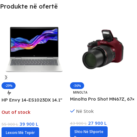
Produkte në ofertë
-29%
-36%
MINOLTA
Minolta Pro Shot MN67Z, 67×
HP Envy 14-ES1023DX 14.1″
Optical Zoom, New
X360 Touchscreen Business
Në Stok
Out of stock
Laptop, Intel 7-150U, 16GB
DDR4, 512GB SSD NVMe
27 900
L
43 900
L
39 900
L
55 900
L
Shto Në Shporte
Lexoni Më Tepër