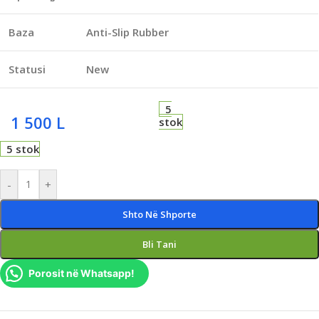
Baza
Anti-Slip Rubber
Statusi
New
5
1 500
L
stok
5 stok
-
+
Shto Në Shporte
Bli Tani
Porosit në Whatsapp!