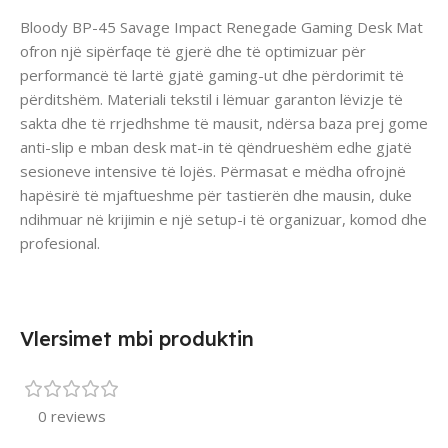
Bloody BP-45 Savage Impact Renegade Gaming Desk Mat
ofron një sipërfaqe të gjerë dhe të optimizuar për
performancë të lartë gjatë gaming-ut dhe përdorimit të
përditshëm. Materiali tekstil i lëmuar garanton lëvizje të
sakta dhe të rrjedhshme të mausit, ndërsa baza prej gome
anti-slip e mban desk mat-in të qëndrueshëm edhe gjatë
sesioneve intensive të lojës. Përmasat e mëdha ofrojnë
hapësirë të mjaftueshme për tastierën dhe mausin, duke
ndihmuar në krijimin e një setup-i të organizuar, komod dhe
profesional.
Vlersimet mbi produktin
0 reviews