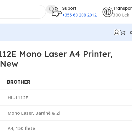
Suport
Transpor
300 Lek
+355 68 208 2012
112E Mono Laser A4 Printer,
 New
BROTHER
HL-1112E
Mono Laser, Bardhë & Zi
A4, 150 fletë