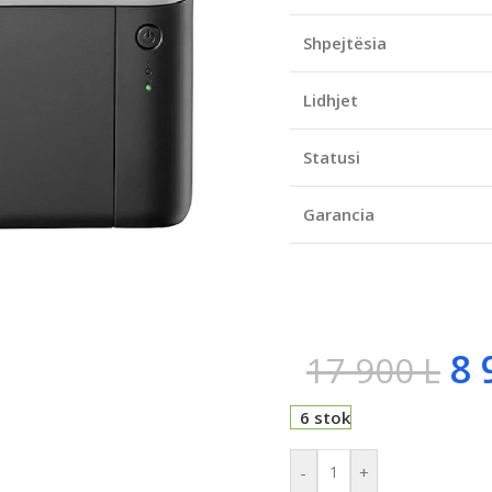
Shpejtësia
Lidhjet
Statusi
Garancia
8 
17 900
L
6 stok
-
+