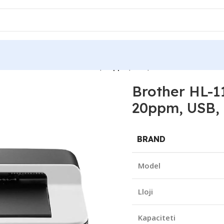
112E Mono Laser A4 Printer, 20ppm, USB, New
Brother HL-1
20ppm, USB,
BRAND
Model
Lloji
Kapaciteti