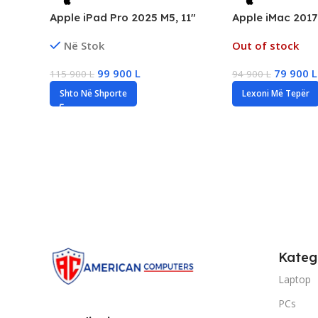
Apple iPad Pro 2025 M5, 11″
Apple iMac 2017
Ultra Retina XDR, 512GB
Intel i7 Gen7, 
Në Stok
Out of stock
Storage, Wi-Fi+Cellular, New
Fusion, Radeon
99 900
L
79 900
L
115 900
L
94 900
L
Shto Në Shporte
Lexoni Më Tepër
Kateg
Laptop
PCs