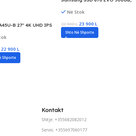
870 EVO, ‎MZ-77E500B AM, PC,
Në Stok
500, ‎3.04 ounces
23 900
L
32 900
L
A45U-B 27″ 4K UHD IPS
r, HDR10, New
Shto Në Shporte
tok
22 900
L
ë Shporte
Kontakt
Shitje: +355682082012
Servis: +355697060177