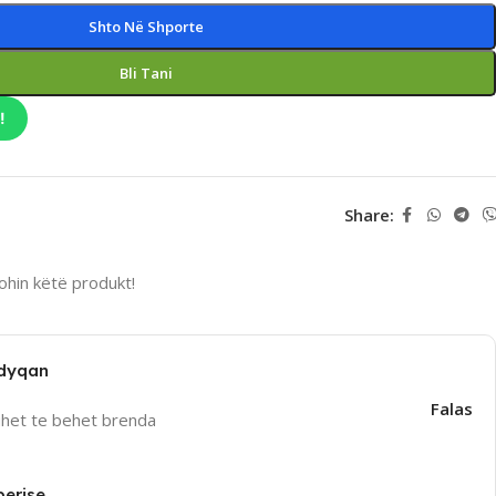
Shto Në Shporte
Bli Tani
!
Share:
hin këtë produkt!
 dyqan
Falas
uhet te behet brenda
perise