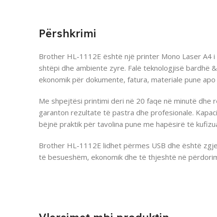
Përshkrimi
Brother HL-1112E është një printer Mono Laser A4 i
shtëpi dhe ambiente zyre. Falë teknologjisë bardhë & 
ekonomik për dokumente, fatura, materiale pune apo
Me shpejtësi printimi deri në 20 faqe në minutë dhe 
garanton rezultate të pastra dhe profesionale. Kapaci
bëjnë praktik për tavolina pune me hapësirë të kufizu
Brother HL-1112E lidhet përmes USB dhe është zgjed
të besueshëm, ekonomik dhe të thjeshtë në përdori