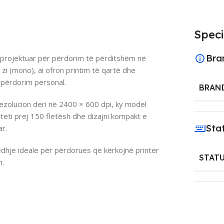
Speci
Bra
 projektuar për përdorim të përditshëm në
zi (mono), ai ofron printim të qartë dhe
 përdorim personal.
BRAN
rezolucion deri në 2400 × 600 dpi, ky model
teti prej 150 fletësh dhe dizajni kompakt e
Sta
ar.
hje ideale për përdorues që kërkojnë printer
STAT
m.