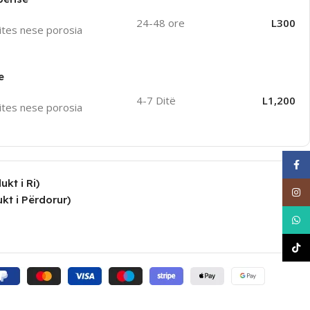
24-48 ore
L300
ites nese porosia
e
4-7 Ditë
L1,200
ites nese porosia
Face
kt i Ri)
Inst
kt i Përdorur)
What
TikT