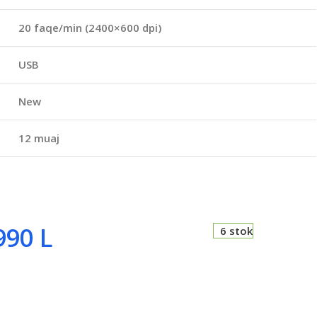
20 faqe/min (2400×600 dpi)
USB
New
12 muaj
990
L
6 stok