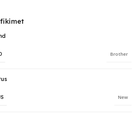
fikimet
nd
D
Brother
tus
US
New