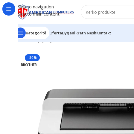
Skip to navigation
Skip to main content
Kategoritë
Oferta
Dyqani
Rreth Nesh
Kontakt
Kreu
/
Pajisje Zyre
/
Printer Dokumentesh
/
Brother HL-1
-50%
BROTHER