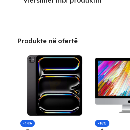
Vlersimet mbi produktin
Produkte në ofertë
-14%
-16%