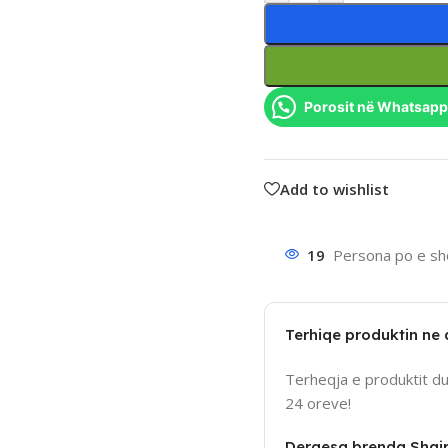
Porosit në Whatsapp
Add to wishlist
19
Persona po e sho
Terhiqe produktin ne
Terheqja e produktit d
24 oreve!
Dergesa brenda Shqi