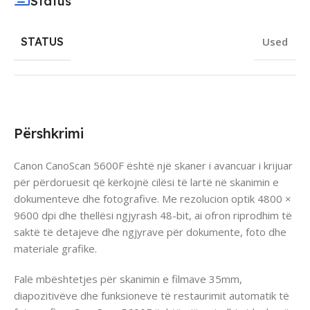
Status
STATUS
Used
Përshkrimi
Canon CanoScan 5600F është një skaner i avancuar i krijuar
për përdoruesit që kërkojnë cilësi të lartë në skanimin e
dokumenteve dhe fotografive. Me rezolucion optik 4800 ×
9600 dpi dhe thellësi ngjyrash 48-bit, ai ofron riprodhim të
saktë të detajeve dhe ngjyrave për dokumente, foto dhe
materiale grafike.
Falë mbështetjes për skanimin e filmave 35mm,
diapozitivëve dhe funksioneve të restaurimit automatik të