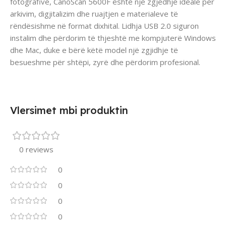
fotografive, CanoScan 5600F është një zgjedhje ideale për
arkivim, digjitalizim dhe ruajtjen e materialeve të
rëndësishme në format dixhital. Lidhja USB 2.0 siguron
instalim dhe përdorim të thjeshtë me kompjuterë Windows
dhe Mac, duke e bërë këtë model një zgjidhje të
besueshme për shtëpi, zyrë dhe përdorim profesional.
Vlersimet mbi produktin
0 reviews
0
0
0
0