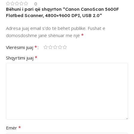
0
Bëhuni i pari që shqyrton “Canon CanoScan 5600F
Flatbed Scanner, 4800×9600 DPI, USB 2.0”
Adresa juaj email s’do të bëhet publike.
Fushat e
*
domosdoshme janë shënuar me një
*
Vlerësimi juaj
*
Shqyrtimi juaj
*
Emër