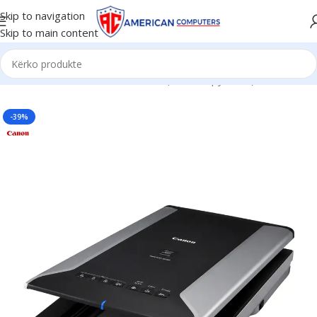
Skip to navigation
Skip to main content
Kreu
/
Printer
/
AiO Multifunksional (Print, Copy, Scan)
-39%