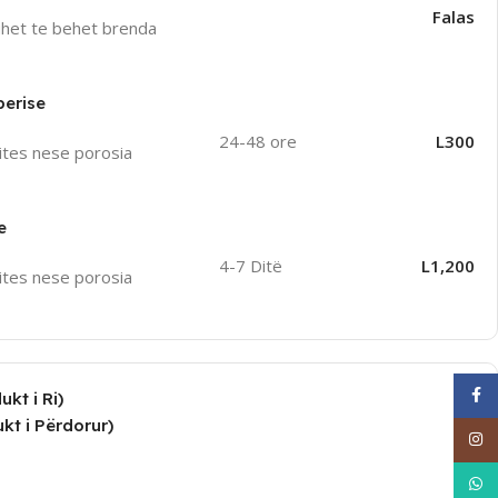
Falas
uhet te behet brenda
perise
24-48 ore
L300
ites nese porosia
e
4-7 Ditë
L1,200
ites nese porosia
Face
kt i Ri)
kt i Përdorur)
Inst
What