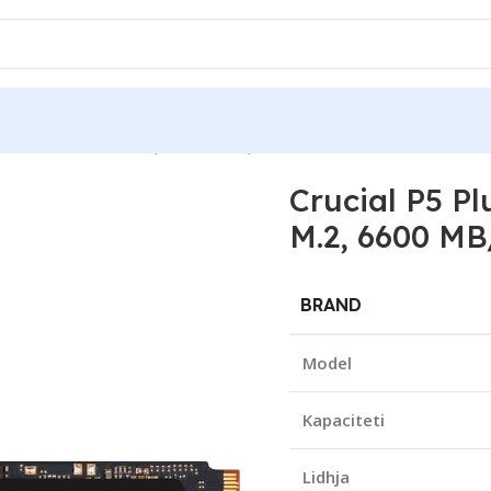
Ie Gen 4.0 NVMe M.2, 6600 MB/s, Internal SSD
Crucial P5 P
M.2, 6600 MB
BRAND
Model
Kapaciteti
Lidhja