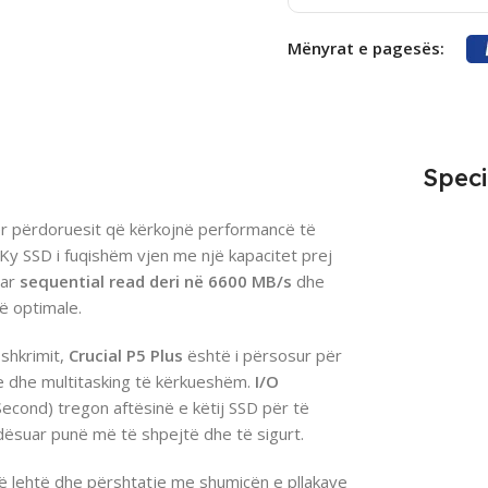
Mënyrat e pagesës:
Speci
ër përdoruesit që kërkojnë performancë të
 Ky SSD i fuqishëm vjen me një kapacitet prej
uar
sequential read deri në 6600 MB/s
dhe
 optimale.
 shkrimit,
Crucial P5 Plus
është i përsosur për
le dhe multitasking të kërkueshëm.
I/O
cond) tregon aftësinë e këtij SSD për të
dësuar punë më të shpejtë dhe të sigurt.
të lehtë dhe përshtatje me shumicën e pllakave