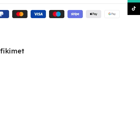
TikT
fikimet