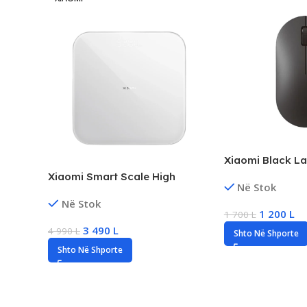
Xiaomi Black La
Mouse, Lightwei
Xiaomi Smart Scale High
Në Stok
Tracking, Wirel
Precision Digital Scale, New
Në Stok
Computer Mous
1 200
L
1 700
L
3 490
L
4 990
L
Shto Në Shporte
Shto Në Shporte