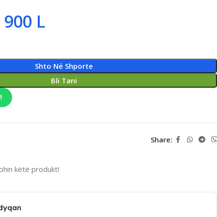
 900
L
Shto Në Shporte
Bli Tani
!
Share:
hin këtë produkt!
 dyqan