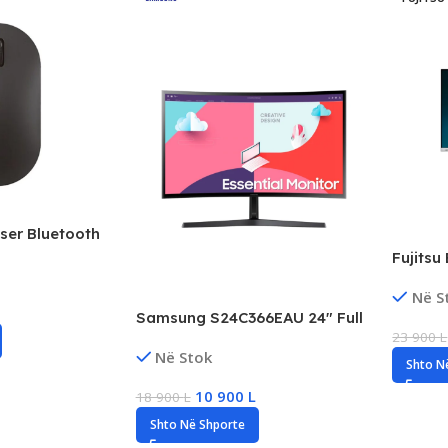
ser Bluetooth
ght, Precision
Fujitsu
ess Portable
Profesi
e
Në S
HDMI/
Samsung S24C366EAU 24″ Full
23 900
L
HD Curved Monitor, 75Hz, AMD
Në Stok
FreeSync, New
Shto N
10 900
L
18 900
L
Shto Në Shporte