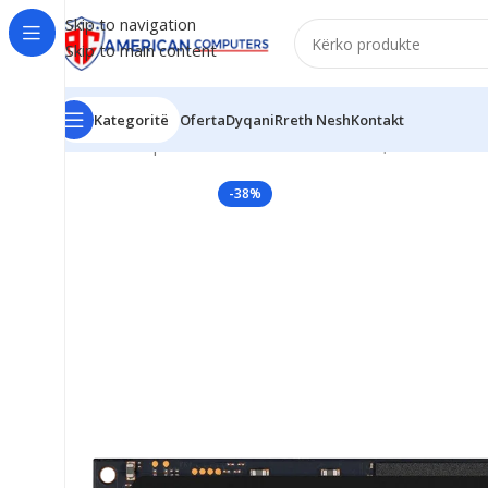
Skip to navigation
Skip to main content
Kategoritë
Oferta
Dyqani
Rreth Nesh
Kontakt
Kreu
Komponent PC
SSD
Crucial P5 Plus, 2TB SSD PC
-38%