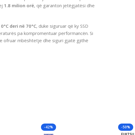
ej
1.8 milion orë
, që garanton jetëgjatësi dhe
a
0°C deri në 70°C
, duke siguruar që ky SSD
eraturës pa kompromentuar performancën. Si
ke ofruar mbështetje dhe siguri gjatë gjithë
-42%
-50%
FUJITSU