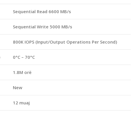
Sequential Read 6600 MB/s
Sequential Write 5000 MB/s
800K IOPS (Input/Output Operations Per Second)
e
0°C – 70°C
1.8M orë
New
12 muaj