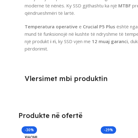
moderne të nënës. Ky SSD gjithashtu ka një
MTBF
pr
qëndrueshmëri të lartë.
Temperatura operative
e
Crucial P5 Plus
është ng
mund të funksionojë në kushte të ndryshme të temp
një produkt
i ri
, ky SSD vjen me
12 muaj garanci
, du
përdorimit.
Vlersimet mbi produktin
Produkte në ofertë
-30%
-29%
XIAOMI