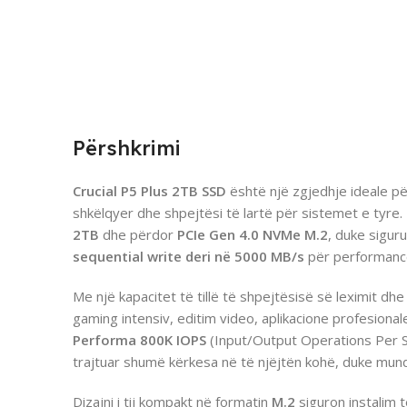
Përshkrimi
Crucial P5 Plus 2TB SSD
është një zgjedhje ideale p
shkëlqyer dhe shpejtësi të lartë për sistemet e tyre.
2TB
dhe përdor
PCIe Gen 4.0 NVMe M.2
, duke sigur
sequential write deri në 5000 MB/s
për performancë
Me një kapacitet të tillë të shpejtësisë së leximit dhe
gaming intensiv, editim video, aplikacione profesiona
Performa 800K IOPS
(Input/Output Operations Per Se
trajtuar shumë kërkesa në të njëjtën kohë, duke mun
Dizajni i tij kompakt në formatin
M.2
siguron instalim 