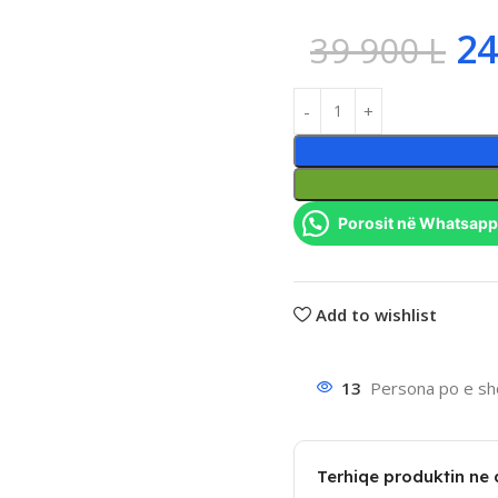
24
39 900
L
Porosit në Whatsapp
Add to wishlist
13
Persona po e sho
Terhiqe produktin ne