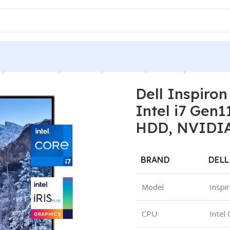
en, Intel i7 Gen11, 16GB RAM, 512GB SSD, 1TB HDD, NVIDIA G
Dell Inspiron
Intel i7 Gen
HDD, NVIDIA
BRAND
DELL
Model
Inspi
CPU
Intel