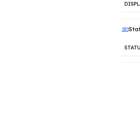
DISPL
Sta
STAT