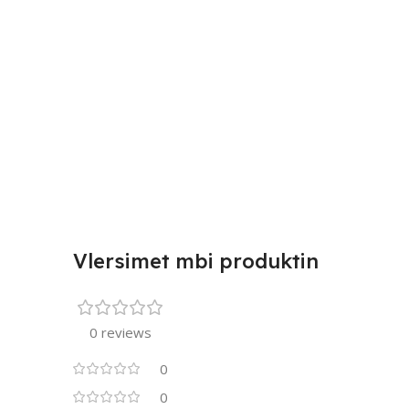
Vlersimet mbi produktin
0 reviews
0
0