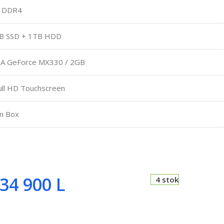
 DDR4
B SSD + 1TB HDD
IA GeForce MX330 / 2GB
ull HD Touchscreen
n Box
34 900
L
4 stok