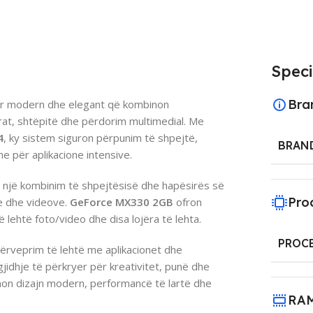
Speci
Bra
r modern dhe elegant që kombinon
rat, shtëpitë dhe përdorim multimedial. Me
4
, ky sistem siguron përpunim të shpejtë,
BRAN
 për aplikacione intensive.
ë një kombinim të shpejtësisë dhe hapësirës së
Pro
ve dhe videove.
GeForce MX330 2GB
ofron
 lehtë foto/video dhe disa lojëra të lehta.
PROC
ndërveprim të lehtë me aplikacionet dhe
jidhje të përkryer për kreativitet, punë dhe
on dizajn modern, performancë të lartë dhe
RA