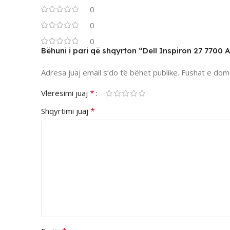
0
0
0
Bëhuni i pari që shqyrton “Dell Inspiron 27 770
Adresa juaj email s’do të bëhet publike.
Fushat e dom
*
Vlerësimi juaj
*
Shqyrtimi juaj