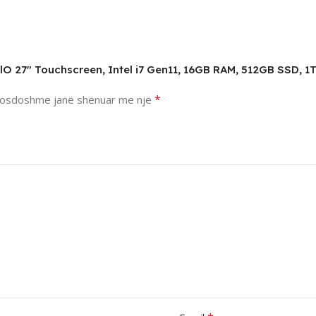
0 AlO 27″ Touchscreen, Intel i7 Gen11, 16GB RAM, 512GB SSD
*
osdoshme janë shënuar me një