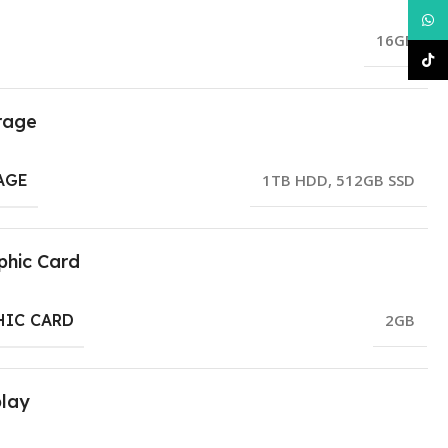
What
16GB
TikT
rage
AGE
1TB HDD
,
512GB SSD
phic Card
HIC CARD
2GB
play