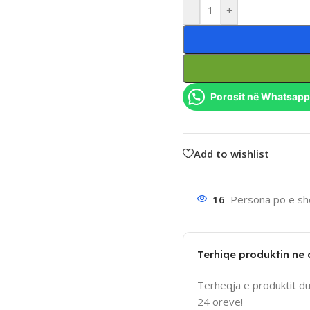
-
+
Porosit në Whatsapp
Add to wishlist
16
Persona po e sho
Terhiqe produktin ne
Terheqja e produktit d
24 oreve!