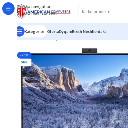
Skip to navigation
Skip to main content
Kategoritë
Oferta
Dyqani
Rreth Nesh
Kontakt
Kreu
/
PCs
/
Dell Inspiron 27 7700 AlO 27″ Touchscre
-25%