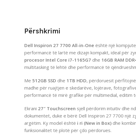
Përshkrimi
Dell Inspiron 27 7700 All-in-One
është një kompjute
performancë të lartë me dizajn kompakt, ideal për zy
procesor Intel Core i7-1165G7
dhe
16GB RAM DDR
multitasking të lehtë dhe performancë të qëndrueshme
Me
512GB SSD
dhe
1TB HDD
, përdoruesit përfitojn
madhe për ruajtjen e skedarëve, lojërave, fotografi
performancë të mirë grafike për multimedial, editim të
Ekrani
27″ Touchscreen
sjell përdorim intuitiv dhe 
dokumentet, duke e bërë Dell Inspiron 27 7700 një zg
argëtim. Ky model është
i ri (New in Box)
dhe kombin
funksionalitet të plotë për çdo përdorues.