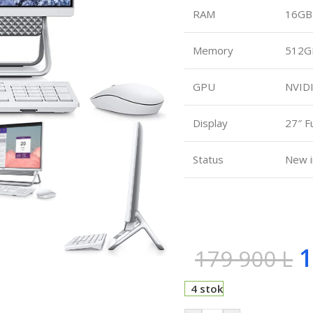
RAM
16GB
Memory
512G
GPU
NVID
Display
27″ F
Status
New i
1
179 900
L
4 stok