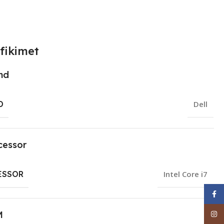
fikimet
nd
D
Dell
cessor
ESSOR
Intel Core i7
Face
Inst
M