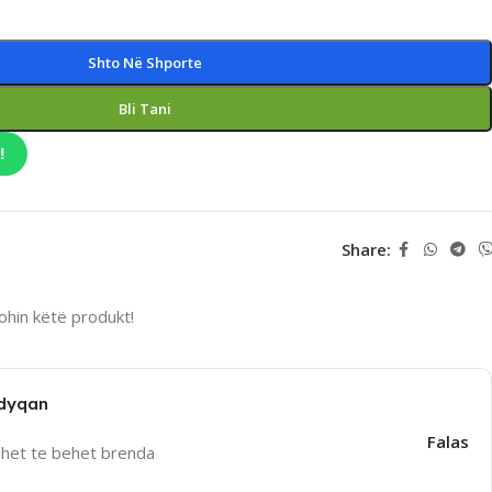
Shto Në Shporte
Bli Tani
!
Share:
hin këtë produkt!
 dyqan
Falas
uhet te behet brenda