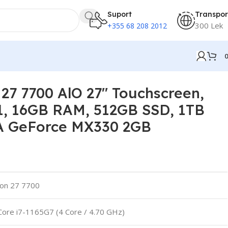
Suport
Transpor
300 Lek
+355 68 208 2012
eForce MX330 2GB
 27 7700 AlO 27″ Touchscreen,
11, 16GB RAM, 512GB SSD, 1TB
 GeForce MX330 2GB
ron 27 7700
 Core i7-1165G7 (4 Core / 4.70 GHz)