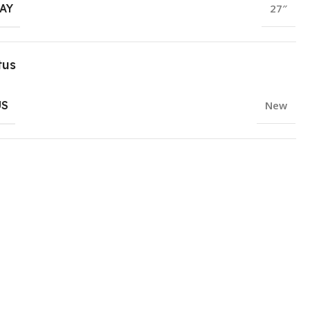
AY
27″
tus
US
New