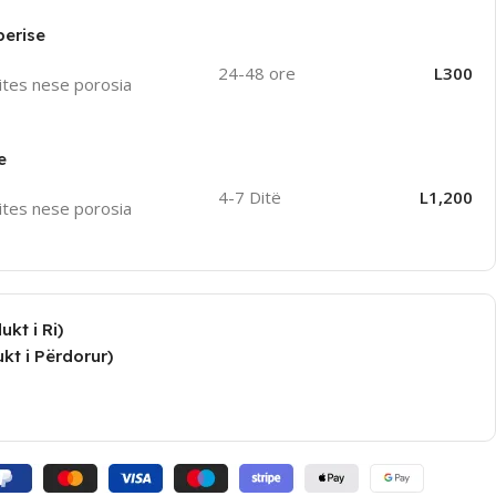
perise
24-48 ore
L300
ites nese porosia
e
4-7 Ditë
L1,200
ites nese porosia
kt i Ri)
kt i Përdorur)