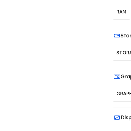
RAM
Sto
STOR
Gra
GRAP
Dis